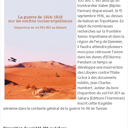
100 ans. C’est ainsi qu’un
bombardier italien (Biplan
Farman) disparaissait, le 15
septembre 1916, au-dessus
de Nalout en Tripolitaine. En
dépit de nombreuses
recherches sur la frontière
tuniso-tripolitaine et dans la
région de l'erg de Djeneïen,
il faudra attendre plusieurs
mois pour retrouver l'avion
dans les dunes d'El Borma.
Pendant ce temps se
développe une insurrection
des Libyens contre l'Italie.
Grâce à des documents
inédits, Jean Charles
Humbert, auteur du livre
Disparition du vol F41-301 au
Sahara (Editions l’Harmman)
inscrit cette tragédie
aérienne dans le contexte général de la guerre 14-18 en Tunisie.