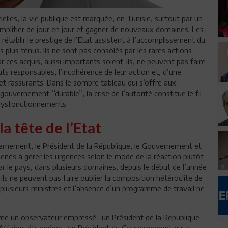
tielles, la vie publique est marquée, en Tunisie, surtout par un
 s’amplifier de jour en jour et gagner de nouveaux domaines. Les
rétablir le prestige de l’Etat assistent à l’accomplissement du
 plus ténus. Ils ne sont pas consolés par les rares actions
ar ces acquis, aussi importants soient-ils, ne peuvent pas faire
ts responsables, l’incohérence de leur action et, d’une
et rassurants. Dans le sombre tableau qui s’offre aux
ouvernement ’’durable’’, la crise de l’autorité constitue le fil
s dysfonctionnements.
la tête de l’Etat
rnement, le Président de la République, le Gouvernement et
nés à gérer les urgences selon le mode de la réaction plutôt
r le pays, dans plusieurs domaines, depuis le début de l’année
ls ne peuvent pas faire oublier la composition hétéroclite de
lusieurs ministres et l’absence d’un programme de travail ne
me un observateur empressé : un Président de la République
s Affaires étrangères, un Président du Gouvernement qui a