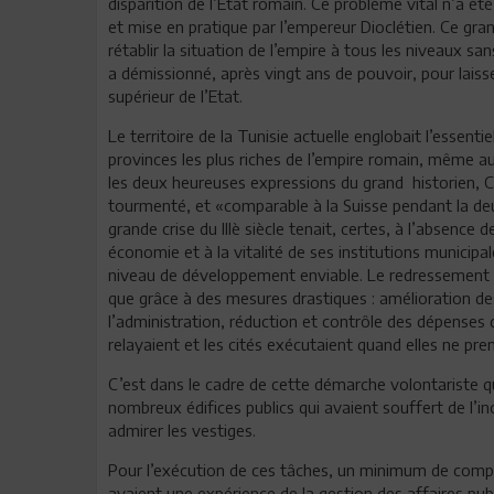
disparition de l’Etat romain. Ce problème vital n’a é
et mise en pratique par l’empereur Dioclétien. Ce gra
rétablir la situation de l’empire à tous les niveaux sa
a démissionné, après vingt ans de pouvoir, pour laisser 
supérieur de l’Etat.
Le territoire de la Tunisie actuelle englobait l’essenti
provinces les plus riches de l’empire romain, même au p
les deux heureuses expressions du grand historien, C
tourmenté, et «comparable à la Suisse pendant la deu
grande crise du IIIè siècle tenait, certes, à l’absenc
économie et à la vitalité de ses institutions municipal
niveau de développement enviable. Le redressement en
que grâce à des mesures drastiques : amélioration des
l’administration, réduction et contrôle des dépenses de
relayaient et les cités exécutaient quand elles ne prena
C’est dans le cadre de cette démarche volontariste qu
nombreux édifices publics qui avaient souffert de l’
admirer les vestiges.
Pour l’exécution de ces tâches, un minimum de compé
avaient une expérience de la gestion des affaires publ