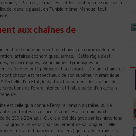
atrimoine,… Partout, le mal sévit et les solutions ne sont pas à
pliquée, dans le passé, en Tunisie même. Manque, tout
uvre.
ent aux chaînes de
 pour leur bon fonctionnement, de chaînes de commandement
stration, affaires économiques, armée… Cette règle s’est
ues, aristocratiques, oligarchiques, tyranniques ou
tence d’une volonté politique et la disponibilité d’une chaîne de
ont chacun est respectueux de son supérieur hiérarchique
 A l’échelle d’un Etat, le dysfonctionnement des chaînes de
ations de l’ordre intérieur et finit, à partir d’un certain
térieure.
ne est celle qu’a connue l’empire romain au milieu du IIIè
tante que toutes les difficultés que l’Etat romain avait
e de 235 à 284 ap. J.-C., elle a été désignée par les historiens
’. Sa gravité ne venait pas seulement de sa longueur ; elle
que, militaire, financier et religieux) qui a failli entraîner la