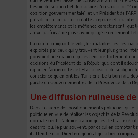
besoin du soutien hebdomadaire d’un saugrenu ’’Comit
coalition gouvernementale’’ et un Président de l’ARP 
présidence d’un parti en réalité acéphale et manifest
les empiétements et la méfiance caractérisent, quotid
arrive parfois à ne plus savoir qui gère réellement tel o
La nature craignant le vide, les maladresses, les inact
exploités par ceux qui y trouvent leur plus grand inté
pouvoir d’une manière qui est encore fortement con
décisions du Président de la République dont il adouc
rappeler l’ancienneté de l’Etat tunisien, de souligner 
conscience qu’en ont les Tunisiens. Le tribun fait, de
parole du Gouvernement et de la Présidence de la Ré
Une diffusion ruineuse de l
Dans la guerre des positionnements politiques qui es
politique en vue de réaliser les objectifs de la Révolu
normalement. L’administration qui est le bras exécutif d
désarroi ou, le plus souvent, par calcul en comptant s
il attendre d’un Directeur général qui a bien compris q