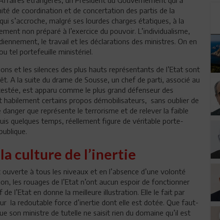
é de coordination et de concertation des partis de la
qui s’accroche, malgré ses lourdes charges étatiques, à la
ement non préparé à l’exercice du pouvoir. L’individualisme,
iennement, le travail et les déclarations des ministres. On en
u tel portefeuille ministériel.
ions et les silences des plus hauts représentants de l’Etat sont
rêt. A la suite du drame de Sousse, un chef de parti, associé au
testée, est apparu comme le plus grand défenseur des
it habilement certains propos démobilisateurs, sans oublier de
le danger que représente le terrorisme et de relever la faible
puis quelques temps, réellement figure de véritable porte-
publique.
a culture de l’inertie
t ouverte à tous les niveaux et en l’absence d’une volonté
tion, les rouages de l’Etat n’ont aucun espoir de fonctionner
e l’Etat en donne la meilleure illustration. Elle le fait par
ur la redoutable force d’inertie dont elle est dotée. Que faut-
ue son ministre de tutelle ne saisit rien du domaine qu’il est