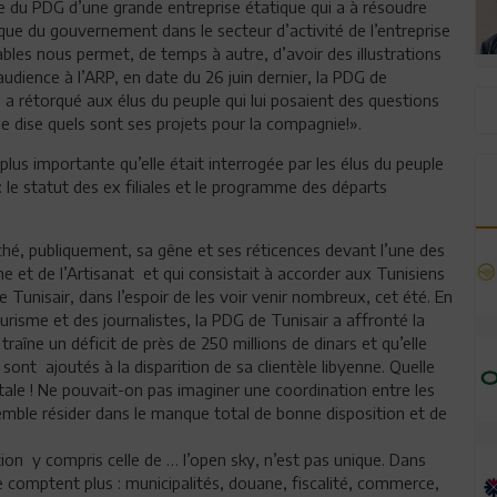
 du PDG d’une grande entreprise étatique qui a à résoudre
ique du gouvernement dans le secteur d’activité de l’entreprise
ables nous permet, de temps à autre, d’avoir des illustrations
audience à l’ARP, en date du 26 juin dernier, la PDG de
, a rétorqué aux élus du peuple qui lui posaient des questions
 me dise quels sont ses projets pour la compagnie!».
lus importante qu’elle était interrogée par les élus du peuple
: le statut des ex filiales et le programme des départs
ché, publiquement, sa gêne et ses réticences devant l’une des
 et de l’Artisanat et qui consistait à accorder aux Tunisiens
e Tunisair, dans l’espoir de les voir venir nombreux, cet été. En
risme et des journalistes, la PDG de Tunisair a affronté la
raîne un déficit de près de 250 millions de dinars et qu’elle
 sont ajoutés à la disparition de sa clientèle libyenne. Quelle
ale ! Ne pouvait-on pas imaginer une coordination entre les
mble résider dans le manque total de bonne disposition et de
tion y compris celle de … l’open sky, n’est pas unique. Dans
 comptent plus : municipalités, douane, fiscalité, commerce,