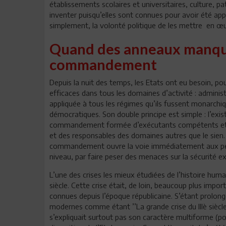
établissements scolaires et universitaires, culture, p
inventer puisqu’elles sont connues pour avoir été ap
simplement, la volonté politique de les mettre en œ
Quand des anneaux manqu
commandement
Depuis la nuit des temps, les Etats ont eu besoin,
efficaces dans tous les domaines d’activité : admini
appliquée à tous les régimes qu’ils fussent monarchiq
démocratiques. Son double principe est simple : l’exis
commandement formée d’exécutants compétents et d
et des responsables des domaines autres que le sien.
commandement ouvre la voie immédiatement aux perturb
niveau, par faire peser des menaces sur la sécurité ex
L’une des crises les mieux étudiées de l’histoire humai
siècle. Cette crise était, de loin, beaucoup plus impor
connues depuis l’époque républicaine. S’étant prolongé
modernes comme étant ’’La grande crise du IIIè siècle’
s’expliquait surtout pas son caractère multiforme (politi