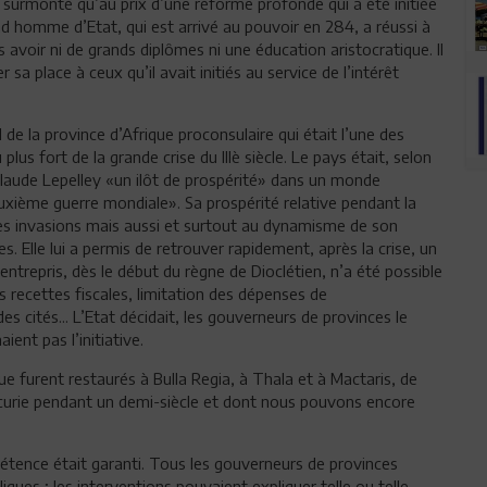
té surmonté qu’au prix d’une réforme profonde qui a été initiée
nd homme d’Etat, qui est arrivé au pouvoir en 284, a réussi à
ns avoir ni de grands diplômes ni une éducation aristocratique. Il
sa place à ceux qu’il avait initiés au service de l’intérêt
el de la province d’Afrique proconsulaire qui était l’une des
lus fort de la grande crise du IIIè siècle. Le pays était, selon
laude Lepelley «un ilôt de prospérité» dans un monde
xième guerre mondiale». Sa prospérité relative pendant la
e des invasions mais aussi et surtout au dynamisme de son
es. Elle lui a permis de retrouver rapidement, après la crise, un
trepris, dès le début du règne de Dioclétien, n’a été possible
 recettes fiscales, limitation des dépenses de
s cités... L’Etat décidait, les gouverneurs de provinces le
ient pas l’initiative.
e furent restaurés à Bulla Regia, à Thala et à Mactaris, de
incurie pendant un demi-siècle et dont nous pouvons encore
tence était garanti. Tous les gouverneurs de provinces
iques ; les interventions pouvaient expliquer telle ou telle