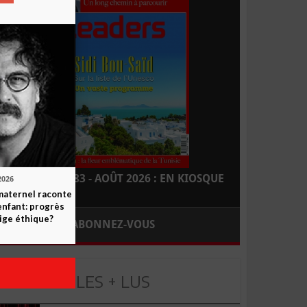
LEADERS N° 183 - AOÛT 2026 : EN KIOSQUE
2026
maternel raconte
enfant: progrès
ige éthique?
ABONNEZ-VOUS
LES + LUS