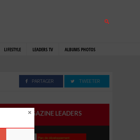
LIFESTYLE
LEADERS TV
ALBUMS PHOTOS
PARTAGER
TWEETER
MAGAZINE LEADERS