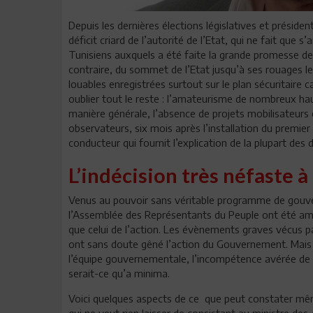
Depuis les dernières élections législatives et présiden
déficit criard de l’autorité de l’Etat, qui ne fait que
Tunisiens auxquels a été faite la grande promesse de 
contraire, du sommet de l’Etat jusqu’à ses rouages les
louables enregistrées surtout sur le plan sécuritaire c
oublier tout le reste : l’amateurisme de nombreux hau
manière générale, l’absence de projets mobilisateurs 
observateurs, six mois après l’installation du premier g
conducteur qui fournit l’explication de la plupart de
L’indécision très néfaste à 
Venus au pouvoir sans véritable programme de gouve
l’Assemblée des Représentants du Peuple ont été ame
que celui de l’action. Les évènements graves vécus pa
ont sans doute gêné l’action du Gouvernement. Mais i
l’équipe gouvernementale, l’incompétence avérée de p
serait-ce qu’a minima.
Voici quelques aspects de ce que peut constater mê
qui ne veut rien laisser de consistant au ministre de