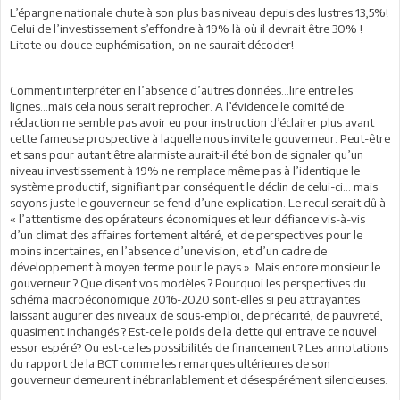
L’épargne nationale chute à son plus bas niveau depuis des lustres 13,5%!
Celui de l’investissement s’effondre à 19% là où il devrait être 30% !
Litote ou douce euphémisation, on ne saurait décoder!
Comment interpréter en l’absence d’autres données…lire entre les
lignes…mais cela nous serait reprocher. A l’évidence le comité de
rédaction ne semble pas avoir eu pour instruction d’éclairer plus avant
cette fameuse prospective à laquelle nous invite le gouverneur. Peut-être
et sans pour autant être alarmiste aurait-il été bon de signaler qu’un
niveau investissement à 19% ne remplace même pas à l’identique le
système productif, signifiant par conséquent le déclin de celui-ci… mais
soyons juste le gouverneur se fend d’une explication. Le recul serait dû à
« l’attentisme des opérateurs économiques et leur défiance vis-à-vis
d’un climat des affaires fortement altéré, et de perspectives pour le
moins incertaines, en l’absence d’une vision, et d’un cadre de
développement à moyen terme pour le pays ». Mais encore monsieur le
gouverneur ? Que disent vos modèles ? Pourquoi les perspectives du
schéma macroéconomique 2016-2020 sont-elles si peu attrayantes
laissant augurer des niveaux de sous-emploi, de précarité, de pauvreté,
quasiment inchangés ? Est-ce le poids de la dette qui entrave ce nouvel
essor espéré? Ou est-ce les possibilités de financement ? Les annotations
du rapport de la BCT comme les remarques ultérieures de son
gouverneur demeurent inébranlablement et désespérément silencieuses.