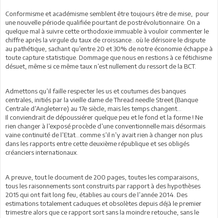
Conformisme et académisme semblent être toujours être de mise, pour
une nouvelle période qualifiée pourtant de postrévolutionnaire. On a
quelque mal à suivre cette orthodoxie immuable à vouloir commenter le
chiffre après la virgule du taux de croissance…où le dérisoire le dispute
au pathétique, sachant qu’entre 20 et 30% de notre économie échappe à
toute capture statistique. Dommage que nous en restions à ce fétichisme
désuet, même si ce même taux n’est nullement du ressort de la BCT.
Admettons qu’il faille respecter les us et coutumes des banques
centrales, initiés par la vieille dame de Thread needle Street (Banque
Centrale d’Angleterre) au 17e siècle, mais les temps changent...
Il conviendrait de dépoussiérer quelque peu et le fond et la forme ! Ne
rien changer à l’exposé procède d’une conventionnelle mais désormais
vaine continuité de l’Etat…comme s’il n’y avait rien à changer non plus
dans les rapports entre cette deuxième république et ses obligés
créanciers internationaux.
A preuve, tout le document de 200 pages, toutes les comparaisons,
tous les raisonnements sont construits par rapport à des hypothèses
2015 qui ont fait long feu, établies au cours de l’année 2014. Des
estimations totalement caduques et obsolètes depuis déjà le premier
trimestre alors que ce rapport sort sans la moindre retouche, sans le