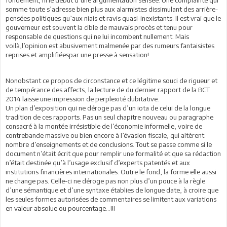
somme toute s’adresse bien plus aux alarmistes dissimulant des arrière-
pensées politiques qu’aux niais et ravis quasi-inexistants. Il est vrai que le
gouverneur est souvent la cible de mauvais procès et tenu pour
responsable de questions qui ne lui incombent nullement. Mais
voilà,l’opinion est abusivement malmenée par des rumeurs fantaisistes
reprises et amplifiéespar une presse à sensation!
Nonobstant ce propos de circonstance et ce légitime souci de rigueur et
de tempérance des affects, la lecture de du dernier rapport de la BCT
2014 laisse une impression de perplexité dubitative.
Un plan d’exposition qui ne déroge pas d’un iota de celui de la longue
tradition de ces rapports. Pas un seul chapitre nouveau ou paragraphe
consacré à la montée irrésistible de l’économie informelle, voire de
contrebande massive ou bien encore à l’évasion fiscale, qui altèrent
nombre d’enseignements et de conclusions. Tout se passe comme si le
document n’était écrit que pour remplir une formalité et que sa rédaction
n’était destinée qu’à l’usage exclusif d’experts patentés et aux
institutions financières internationales. Outre le fond, la forme elle aussi
ne change pas. Celle-ci ne déroge pas non plus d’un pouce à la règle
d’une sémantique et d’une syntaxe établies de longue date, à croire que
les seules formes autorisées de commentaires se limitent aux variations
en valeur absolue ou pourcentage…!!!