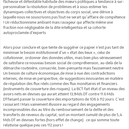
fâcheuse et détestable habitude des mœurs politiques a tendance à sur-
personnaliser la résolution de problèmes et à sous-estimer les
dynamiques collectives et objectives du corps social, une dérive à
laquelle nous ne souscrivons pas.Tout ne serait qu’affaire de compétence
! Un réductionnisme ambiant mais ravageur qui affecte même une
fraction non négligeable de la dite intelligentsia et sa cohorte
autoproclamée d’experts.
Alors pour conclure et que tente de suggérer ce papier n’est pas tant de
minimiser le besoin institutionnel d’un « état des lieux », celui de
collationner, ordonner des données utiles, mais bien plus sérieusement
de satisfaire ce nouveau besoin social de compréhension, au-delà de la
démarche routinière, consacrée, bien-pensante mais faussement neutre.
Un besoin de culture économique,de mise à nue des contradictions
internes, de mise en perspective, de suggestions innovantes en matière
de régulation des flux réels comme des flux monétaires et financiers
(instruments de couverture des risques). La BCT fait état d’un niveau des
avoirs nets en devises qui aurait atteint 13,1Mds DT contre 11.6 Mds
DTfaisant passer la couverture des importations de 106 à 112 jours. C’est
rassurant ! Mais vainement illusoire au regard des engagements
incompressibles dus au titre du remboursement de la dette et des
transferts de revenus du capital, soit un montant cumulé de plus de 5,4
Mds DT en devises fortes (hors effet de change)…ce qui somme toute
relativise quelque peu ces 112 jours !