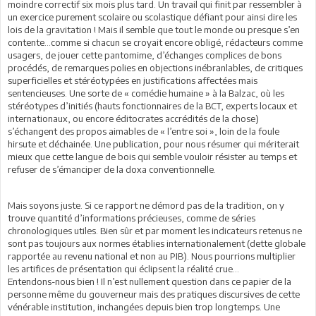
moindre correctif six mois plus tard. Un travail qui finit par ressembler à
un exercice purement scolaire ou scolastique défiant pour ainsi dire les
lois de la gravitation ! Mais il semble que tout le monde ou presque s’en
contente…comme si chacun se croyait encore obligé, rédacteurs comme
usagers, de jouer cette pantomime, d’échanges complices de bons
procédés, de remarques polies en objections inébranlables, de critiques
superficielles et stéréotypées en justifications affectées mais
sentencieuses. Une sorte de « comédie humaine » à la Balzac, où les
stéréotypes d’initiés (hauts fonctionnaires de la BCT, experts locaux et
internationaux, ou encore éditocrates accrédités de la chose)
s’échangent des propos aimables de « l’entre soi », loin de la foule
hirsute et déchainée. Une publication, pour nous résumer qui mériterait
mieux que cette langue de bois qui semble vouloir résister au temps et
refuser de s’émanciper de la doxa conventionnelle.
Mais soyons juste. Si ce rapport ne démord pas de la tradition, on y
trouve quantité d’informations précieuses, comme de séries
chronologiques utiles. Bien sûr et par moment les indicateurs retenus ne
sont pas toujours aux normes établies internationalement (dette globale
rapportée au revenu national et non au PIB). Nous pourrions multiplier
les artifices de présentation qui éclipsent la réalité crue…
Entendons-nous bien ! Il n’est nullement question dans ce papier de la
personne même du gouverneur mais des pratiques discursives de cette
vénérable institution, inchangées depuis bien trop longtemps. Une