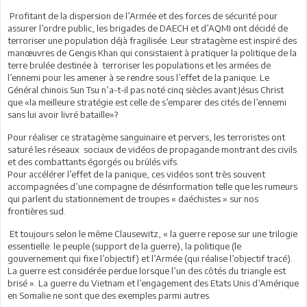
Profitant de la dispersion de l’Armée et des forces de sécurité pour
assurer l’ordre public, les brigades de DAECH et d’AQMI ont décidé de
terroriser une population déjà fragilisée. Leur stratagème est inspiré des
manœuvres de Gengis Khan qui consistaient à pratiquer la politique de la
terre brulée destinée à terroriser les populations et les armées de
l’ennemi pour les amener à se rendre sous l’effet de la panique. Le
Général chinois Sun Tsu n’a-t-il pas noté cinq siècles avant Jésus Christ
que «la meilleure stratégie est celle de s’emparer des cités de l’ennemi
sans lui avoir livré bataille»?
Pour réaliser ce stratagème sanguinaire et pervers, les terroristes ont
saturé les réseaux sociaux de vidéos de propagande montrant des civils
et des combattants égorgés ou brûlés vifs.
Pour accélérer l’effet de la panique, ces vidéos sont très souvent
accompagnées d’une compagne de désinformation telle que les rumeurs
qui parlent du stationnement de troupes « daéchistes » sur nos
frontières sud.
Et toujours selon le même Clausewitz, « la guerre repose sur une trilogie
essentielle: le peuple (support de la guerre), la politique (le
gouvernement qui fixe l’objectif) et l’Armée (qui réalise l’objectif tracé).
La guerre est considérée perdue lorsque l’un des côtés du triangle est
brisé ». La guerre du Vietnam et l’engagement des Etats Unis d’Amérique
en Somalie ne sont que des exemples parmi autres.