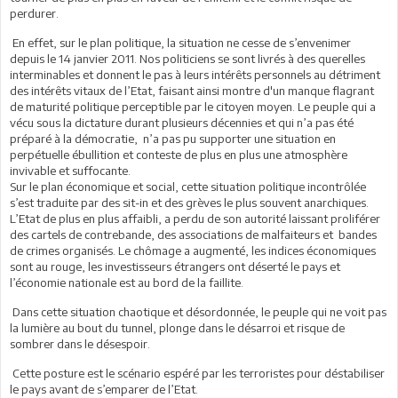
perdurer.
En effet, sur le plan politique, la situation ne cesse de s’envenimer
depuis le 14 janvier 2011. Nos politiciens se sont livrés à des querelles
interminables et donnent le pas à leurs intérêts personnels au détriment
des intérêts vitaux de l’Etat, faisant ainsi montre d'un manque flagrant
de maturité politique perceptible par le citoyen moyen. Le peuple qui a
vécu sous la dictature durant plusieurs décennies et qui n’a pas été
préparé à la démocratie, n’a pas pu supporter une situation en
perpétuelle ébullition et conteste de plus en plus une atmosphère
invivable et suffocante.
Sur le plan économique et social, cette situation politique incontrôlée
s’est traduite par des sit-in et des grèves le plus souvent anarchiques.
L’Etat de plus en plus affaibli, a perdu de son autorité laissant proliférer
des cartels de contrebande, des associations de malfaiteurs et bandes
de crimes organisés. Le chômage a augmenté, les indices économiques
sont au rouge, les investisseurs étrangers ont déserté le pays et
l’économie nationale est au bord de la faillite.
Dans cette situation chaotique et désordonnée, le peuple qui ne voit pas
la lumière au bout du tunnel, plonge dans le désarroi et risque de
sombrer dans le désespoir.
Cette posture est le scénario espéré par les terroristes pour déstabiliser
le pays avant de s’emparer de l’Etat.