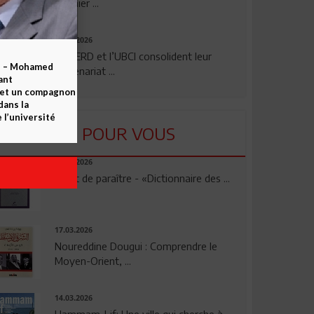
premier ...
24.07.2026
La BERD et l’UBCI consolident leur
b – Mohamed
partenariat ...
ant
 et un compagnon
dans la
 l’université
LU POUR VOUS
23.04.2026
Vient de paraître - «Dictionnaire des ...
17.03.2026
Noureddine Dougui : Comprendre le
Moyen-Orient, ...
14.03.2026