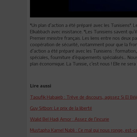
"Un plan d’action a été préparé avec les Tunisiens". 
Elkabbach avec insistance. "Les Tunisiens savent qu’i
Premier ministre français. Les liens entre nos deux 
coopération de sécurité, notamment pour que la front
d’action a été préparé avec les Tunisiens : formation
spéciales, fourniture d’équipements spécialisés... Nou
plan économique. La Tunisie, c’est nous ! Elle ne sera 
Lire aussi
Taoufik Habaieb : Trêve de discours, agissez Si El Béji,
Guy Sitbon: Le prix de la liberté
Walid Bel Hadj Amor : Assez de l’incurie
Mustapha Kamel Nabli : Ce mal qui nous ronge, est-c