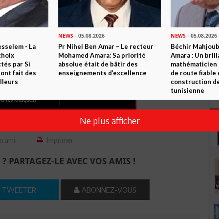
 garder
NEWS
- 05.08.2026
NEWS
- 05.08.2026
sselem - La
Pr Nihel Ben Amar – Le recteur
Béchir Mahjou
choix
Mohamed Amara: Sa priorité
Amara : Un brill
tés par Si
absolue était de bâtir des
mathématicien
nt fait des
enseignements d’excellence
de route fiable 
lleurs
construction de
tunisienne
Ne plus afficher
n ami
Imprimer
 ? PARTAGEZ-LE AVEC VOS AMIS !
TWEETER
ABONNEZ-VOUS