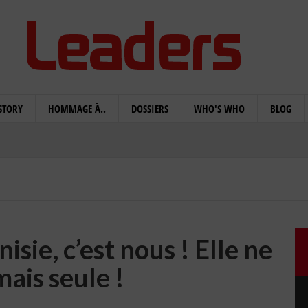
STORY
HOMMAGE À..
DOSSIERS
WHO'S WHO
BLOG
isie, c’est nous ! Elle ne
mais seule !