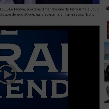
iTELE-Le Monde, a estimé dimanche que "le terrorisme a voulu
volution démocratique, qui a écarté l’islamisme radical. Donc