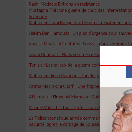
Radhi Meddeb: Entrons en résistance
Mustapha Tlili : Une guerre de choc des interprétations
le monde
Mohamed Larbi Bouguerra: Résister…résister encore...
Hakim Ben Hamouda : Un plan d’urgence pour sauver l
Khadija Moalla: Attentat de Sousse, nous sommes to
Asma Bouraoui : Nous sommes désormais en guerre c
Tunisie : Les enjeux de la guerre contre le terrorisme
Mohamed Ridha Kamoun : Pour le projet d’une Tunis
Fatma Maarakchi Charfi : Une frappe au cœur de l’éc
Attentat de l’Imperial Marhaba : Zohra Driss, cette f
Manuel Valls : La Tunisie, c’est nous ! Elle ne sera jam
La Police touristique armée commence son déploiem
Sécurité, après le carnage de Sousse : A quand un pl