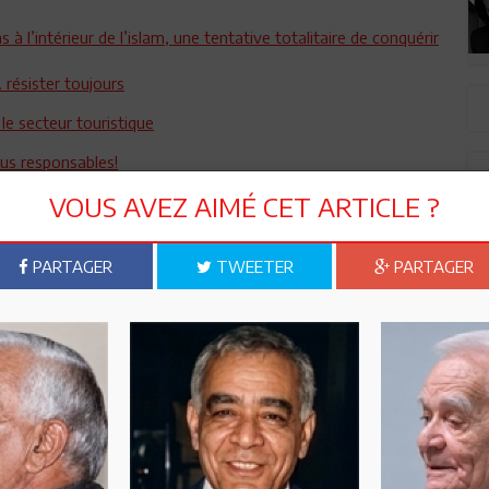
 à l’intérieur de l’islam, une tentative totalitaire de conquérir
 résister toujours
e secteur touristique
us responsables!
VOUS AVEZ AIMÉ CET ARTICLE ?
ontre le terrorisme…
PARTAGER
TWEETER
PARTAGER
ie que nous aimons
onomie !
emme battante, inlassable au service des autres
ais seule!
ent à Sousse
an «Badr»?