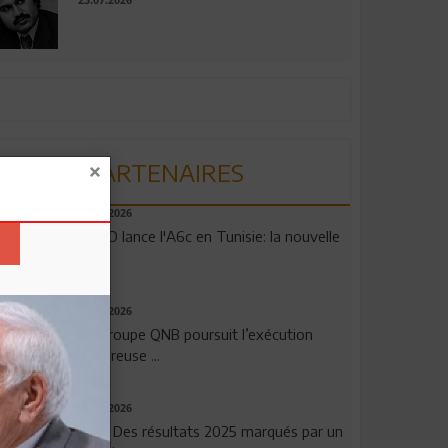
23.07.2026
PARTENAIRES
04.08.2026
OPPO lance l'A6c en Tunisie: la nouvelle
...
29.07.2026
Le Groupe QNB poursuit l’exécution
rigoureuse ...
29.07.2026
TSB: Des résultats 2025 marqués par un