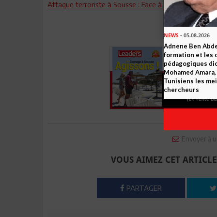
Attaque terroriste à Sousse : Face à la terreur, raison
NEWS
- 05.08.2026
Adnene Ben Abde
formation et les 
pédagogiques dic
Mohamed Amara, o
Tunisiens les mei
chercheurs
Envoyer à u
VOUS AIMEZ CET ARTICLE
PARTAGER