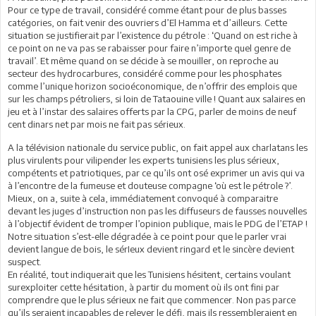
Pour ce type de travail, considéré comme étant pour de plus basses
catégories, on fait venir des ouvriers d’El Hamma et d’ailleurs. Cette
situation se justifierait par l’existence du pétrole : ‘Quand on est riche à
ce point on ne va pas se rabaisser pour faire n’importe quel genre de
travail’. Et même quand on se décide à se mouiller, on reproche au
secteur des hydrocarbures, considéré comme pour les phosphates
comme l’unique horizon socioéconomique, de n’offrir des emplois que
sur les champs pétroliers, si loin de Tataouine ville ! Quant aux salaires en
jeu et à l’instar des salaires offerts par la CPG, parler de moins de neuf
cent dinars net par mois ne fait pas sérieux.
A la télévision nationale du service public, on fait appel aux charlatans les
plus virulents pour vilipender les experts tunisiens les plus sérieux,
compétents et patriotiques, par ce qu’ils ont osé exprimer un avis qui va
à l’encontre de la fumeuse et douteuse compagne ‘où est le pétrole ?’.
Mieux, on a, suite à cela, immédiatement convoqué à comparaitre
devant les juges d’instruction non pas les diffuseurs de fausses nouvelles
à l’objectif évident de tromper l’opinion publique, mais le PDG de l’ETAP !
Notre situation s’est-elle dégradée à ce point pour que le parler vrai
devient langue de bois, le sérIeux devient ringard et le sincère devient
suspect.
En réalité, tout indiquerait que les Tunisiens hésitent, certains voulant
surexploiter cette hésitation, à partir du moment où ils ont fini par
comprendre que le plus sérieux ne fait que commencer. Non pas parce
qu’ils seraient incapables de relever le défi, mais ils ressembleraient en