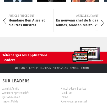
ARTICLE PRÉCÉDENT
ARTICLE SUIVANT
Hemdane Ben Aissa et
En nouveau chef de Nidaa
d’autres Illustres ...
Tounes, Mohsen Marzouk :
...
Téléchargez les applications
Leaders
PARTENAIRES
DOSSIERS
LEADERS TV
SUCCESS STORY
OPINIONS
TENDANCE
SUR LEADERS
Actualités Tunisie
Annuaire des entreprises
Annuaire de personnalités
Plan du site
Qui sommes nous
Contact
Leaders Mobile
Abonnez-vous au mensuel