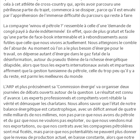
cela à cet athlète de cross-country qui, après avoir parcouru une
périlleuse partie du trajet, commence à se dissiper, parce qu’il est envahi
par l’appréhension de l’immense difficulté du parcours qui reste à faire.
La compagne ‘winou el pétrole ?’ ressemble à celle d’une ‘demande de
congé payé à durée indéterminée’. En effet, quoi de plus gratuit et facile
qu’une partie de face-book interminable et à rebondissements aussi
futiles que celle que nous vivons actuellement. Nous atteignons le comble
de l’absurde. Au moment où l’on a le plus besoin d’énergie pour le
travail, on dépense autant d’énergie dans le gaz fatal de la
désinformation, autour du pseudo thème de la richesse énergétique
dilapidée, alors que tous les experts internationaux avisés et impartiaux
affirment que la gestion tunisienne du pétrole, celle du trop peu qu’il y a
du reste, est parmi les meilleures du monde.
L’ARP et plus précisément sa ‘Commission énergie’ va organiser deux
journées de débats ouverts autour de la question. Le résultat est connu
d’avance. Les experts professionnels et compétents vont rétablir la
vérité et démasquer les charlatans. Nous allons savoir que l’état de notre
balance énergétique est catastrophique, avec un déficit annuel de quatre
mille milliards de nos millimes, non pas parce que nous avons du pétrole
et du gaz que nous ne voulons pas exploiter, ou que nous vendons mal
nos exportations, ou que nos contrats avec les compagnies pétrolières
sont mal ficelés, mais parce que nos potentialités ne peuvent plus donner
que le niveau de production actuel, en baisse constante, alors que notre