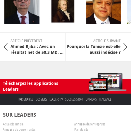
ARTICLE PRÉCÉDENT
ARTICLE SUIVANT
Ahmed Rjiba : Avec un
Pourquoi la Tunisie est-elle
résultat net de 50,3 MD, ...
aussi indécise ?
Téléchargez les applications
Leaders
PARTENAIRES
DOSSIERS
LEADERS TV
SUCCESS STORY
OPINIONS
TENDANCE
SUR LEADERS
Actualités Tunisie
Annuaire des entreprises
Annuaire de personnalités
Plan du site