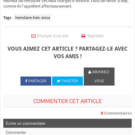
heureux de retrouver ces lieux chargés d’histoire, ravis de revoir Si Béji,
comme ils l’appellent affectueusement.
:
hemdane-ben-aissa
Tags
Envoyer à un ami
Imprimer
VOUS AIMEZ CET ARTICLE ? PARTAGEZ-LE AVEC
VOS AMIS !
ABONNEZ-
PARTAGER
TWEETER
VOUS
COMMENTER CET ARTICLE
0
Commentaires
Ecrire un commentaire
Commenter