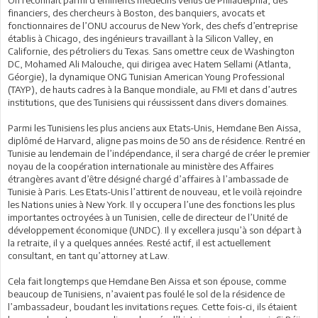
financiers, des chercheurs à Boston, des banquiers, avocats et
fonctionnaires de l’ONU accourus de New York, des chefs d’entreprise
établis à Chicago, des ingénieurs travaillant à la Silicon Valley, en
Californie, des pétroliers du Texas. Sans omettre ceux de Washington
DC, Mohamed Ali Malouche, qui dirigea avec Hatem Sellami (Atlanta,
Géorgie), la dynamique ONG Tunisian American Young Professional
(TAYP), de hauts cadres à la Banque mondiale, au FMI et dans d’autres
institutions, que des Tunisiens qui réussissent dans divers domaines.
Parmi les Tunisiens les plus anciens aux Etats-Unis, Hemdane Ben Aissa,
diplômé de Harvard, aligne pas moins de 50 ans de résidence. Rentré en
Tunisie au lendemain de l’indépendance, il sera chargé de créer le premier
noyau de la coopération internationale au ministère des Affaires
étrangères avant d’être désigné chargé d’affaires à l’ambassade de
Tunisie à Paris. Les Etats-Unis l’attirent de nouveau, et le voilà rejoindre
les Nations unies à New York. Il y occupera l’une des fonctions les plus
importantes octroyées à un Tunisien, celle de directeur de l’Unité de
développement économique (UNDC). Il y excellera jusqu’à son départ à
la retraite, il y a quelques années. Resté actif, il est actuellement
consultant, en tant qu’attorney at Law.
Cela fait longtemps que Hemdane Ben Aissa et son épouse, comme
beaucoup de Tunisiens, n’avaient pas foulé le sol de la résidence de
l’ambassadeur, boudant les invitations reçues. Cette fois-ci, ils étaient