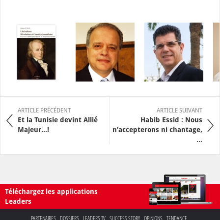
ARTICLE PRÉCÉDENT
ARTICLE SUIVANT
Et la Tunisie devint Allié
Habib Essid : Nous
Majeur…!
n’accepterons ni chantage,
...
Téléchargez les applications
Leaders
PARTENAIRES
DOSSIERS
LEADERS TV
SUCCESS STORY
OPINIONS
TENDANCE