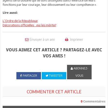
agents de la douane qui se sont distingués dans l’exercice de leurs
fonctions par leur courage, leur dévouement ou leur compétence ».
Lire aussi:
L’Ordre de la République
Décorations officielles : qui les mérite?
Envoyer à un ami
Imprimer
VOUS AIMEZ CET ARTICLE ? PARTAGEZ-LE AVEC
VOS AMIS !
ABONNEZ-
PARTAGER
TWEETER
VOUS
COMMENTER CET ARTICLE
0
Commentaires