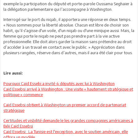
exemple la participation du député et porte-parole Oussama Seghaier à
la délégation parlementaire qui l’accompagne à Washington.
Interrogé sur le port du niqab, il apportera une réponse en deux temps.
« Nous sommes pour la liberté absolue. Chacun est libre de choisir son
habit, qu’il s'agisse d'un voile, d'un niqab ou d'une minijupe aussi. Mais, la
femme qui porte le niqab ne peut pas prendre part à la vie active
professionnelle. Elle doit alors garder la maison sans prétendre au droit
d’accéder à un travail en contact avec le public. » Appréciation dans
plusieurs rangées, réserve dans d’autres, mais il aura été clair pour tous.
Lire aussi:
Pourquoi Caïd Essebi a invité 4 députés avec lui à Washington
Caïd Essebsi arrivé à Washington : Une visite « hautement stratégique et
politique » commence
Caïd Essebsi obtient à Washington un premier accord de partenariat
stratégique
Certitudes et visbilité demande le les grandes compagnies américaines à
Béji Caïd Essebsi
Caïd Essebsi : La Tunisie est l'exception, avec le soutien américain, elle
offrira un modèle