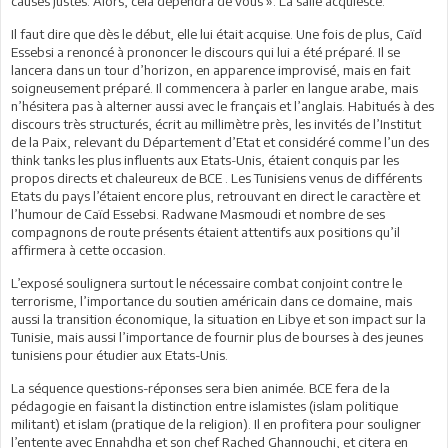
causes justes. Alors, cela dépendra de vous ». La salle acquiesce.
Il faut dire que dès le début, elle lui était acquise. Une fois de plus, Caïd
Essebsi a renoncé à prononcer le discours qui lui a été préparé. Il se
lancera dans un tour d’horizon, en apparence improvisé, mais en fait
soigneusement préparé. Il commencera à parler en langue arabe, mais
n’hésitera pas à alterner aussi avec le français et l’anglais. Habitués à des
discours très structurés, écrit au millimètre près, les invités de l’Institut
de la Paix, relevant du Département d’Etat et considéré comme l’un des
think tanks les plus influents aux Etats-Unis, étaient conquis par les
propos directs et chaleureux de BCE . Les Tunisiens venus de différents
Etats du pays l’étaient encore plus, retrouvant en direct le caractère et
l’humour de Caïd Essebsi. Radwane Masmoudi et nombre de ses
compagnons de route présents étaient attentifs aux positions qu’il
affirmera à cette occasion.
L’exposé soulignera surtout le nécessaire combat conjoint contre le
terrorisme, l’importance du soutien américain dans ce domaine, mais
aussi la transition économique, la situation en Libye et son impact sur la
Tunisie, mais aussi l’importance de fournir plus de bourses à des jeunes
tunisiens pour étudier aux Etats-Unis.
La séquence questions-réponses sera bien animée. BCE fera de la
pédagogie en faisant la distinction entre islamistes (islam politique
militant) et islam (pratique de la religion). Il en profitera pour souligner
l’entente avec Ennahdha et son chef Rached Ghannouchi, et citera en