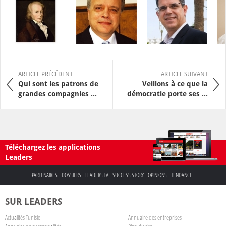
ARTICLE PRÉCÉDENT
ARTICLE SUIVANT
Qui sont les patrons de
Veillons à ce que la
grandes compagnies ...
démocratie porte ses ...
Téléchargez les applications
Leaders
PARTENAIRES
DOSSIERS
LEADERS TV
SUCCESS STORY
OPINIONS
TENDANCE
SUR LEADERS
Actualités Tunisie
Annuaire des entreprises