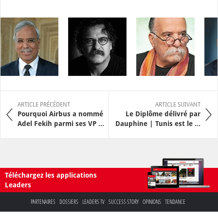
ARTICLE PRÉCÉDENT
ARTICLE SUIVANT
Pourquoi Airbus a nommé
Le Diplôme délivré par
Adel Fekih parmi ses VP ...
Dauphine | Tunis est le ...
Téléchargez les applications
Leaders
PARTENAIRES
DOSSIERS
LEADERS TV
SUCCESS STORY
OPINIONS
TENDANCE