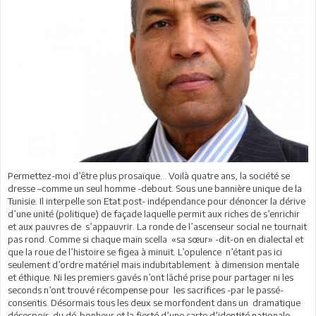
Permettez-moi d’être plus prosaïque… Voilà quatre ans, la société se
dresse –comme un seul homme -debout. Sous une bannière unique de la
Tunisie. Il interpelle son Etat post- indépendance pour dénoncer la dérive
d’une unité (politique) de façade laquelle permit aux riches de s’enrichir
et aux pauvres de s’appauvrir. La ronde de l’ascenseur social ne tournait
pas rond. Comme si chaque main scella «sa sœur» -dit-on en dialectal et
que la roue de l’histoire se figea à minuit. L’opulence n’étant pas ici
seulement d’ordre matériel mais indubitablement à dimension mentale
et éthique. Ni les premiers gavés n’ont lâché prise pour partager ni les
seconds n’ont trouvé récompense pour les sacrifices -par le passé-
consentis. Désormais tous les deux se morfondent dans un dramatique
désespoir du dé-bonheur et la fierté d’une carte d’identité nationale –