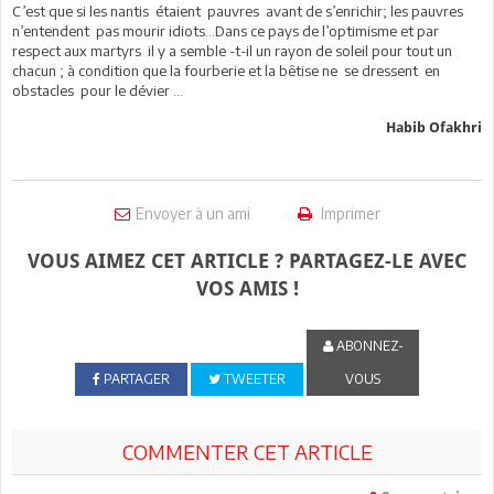
C’est que si les nantis étaient pauvres avant de s’enrichir; les pauvres
n’entendent pas mourir idiots…Dans ce pays de l’optimisme et par
respect aux martyrs il y a semble -t-il un rayon de soleil pour tout un
chacun ; à condition que la fourberie et la bêtise ne se dressent en
obstacles pour le dévier …
Habib Ofakhri
Envoyer à un ami
Imprimer
VOUS AIMEZ CET ARTICLE ? PARTAGEZ-LE AVEC
VOS AMIS !
ABONNEZ-
PARTAGER
TWEETER
VOUS
COMMENTER CET ARTICLE