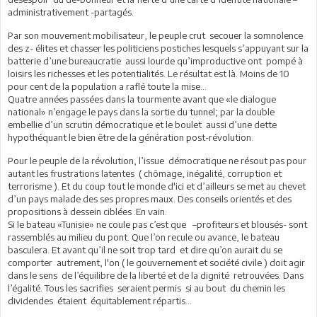
administrativement -partagés.
Par son mouvement mobilisateur, le peuple crut secouer la somnolence
des z- élites et chasser les politiciens postiches lesquels s’appuyant sur la
batterie d’une bureaucratie aussi lourde qu’improductive ont pompé à
loisirs les richesses et les potentialités. Le résultat est là. Moins de 10
pour cent de la population a raflé toute la mise…
Quatre années passées dans la tourmente avant que «le dialogue
national» n’engage le pays dans la sortie du tunnel; par la double
embellie d’un scrutin démocratique et le boulet aussi d’une dette
hypothéquant le bien être de la génération post-révolution.
Pour le peuple de la révolution, l’issue démocratique ne résout pas pour
autant les frustrations latentes ( chômage, inégalité, corruption et
terrorisme ). Et du coup tout le monde d'ici et d’ailleurs se met au chevet
d’un pays malade des ses propres maux. Des conseils orientés et des
propositions à dessein ciblées .En vain.
Si le bateau «Tunisie» ne coule pas c’est que –profiteurs et blousés- sont
rassemblés au milieu du pont. Que l’on recule ou avance, le bateau
basculera. Et avant qu’il ne soit trop tard et dire qu’on aurait du se
comporter autrement, l'on ( le gouvernement et société civile ) doit agir
dans le sens de l’équilibre de la liberté et de la dignité retrouvées. Dans
l’égalité. Tous les sacrifies seraient permis si au bout du chemin les
dividendes étaient équitablement répartis…