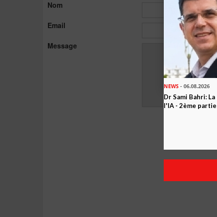
Nom
Email
Message
NEWS
- 06.08.2026
Dr Sami Bahri: La
l'IA - 2ème partie