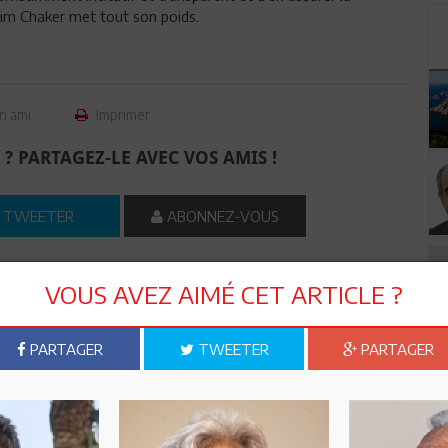
Slim Chaker met tout son poids.
n ami
Imprimer
 ? PARTAGEZ-LE AVEC VOS AMIS !
TWEETER
ABONNEZ-VOUS
VOUS AVEZ AIMÉ CET ARTICLE ?
R CET ARTICLE
PARTAGER
TWEETER
PARTAGER
0
Commentaires
Commenter