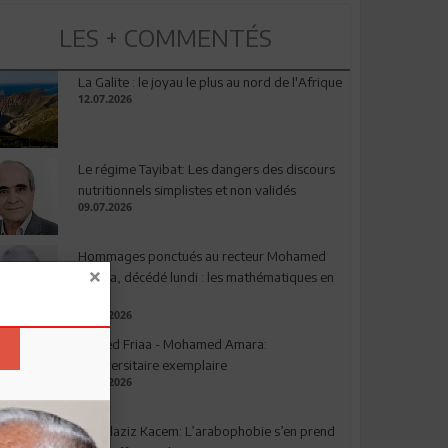
LES + COMMENTÉS
La Galite : le joyau le plus au nord de l'Afrique
12.07.2026
Le régime Tayibat: Les dangers des discours
nutritionnels simplistes et non validés
09.07.2026
Hommages ponctués au recteur Mohamed
Amara, décédé lundi : les mathématiques en
deuil
03.08.2026
Ahmed Friaa - Mohamed Amara:
l’Universitaire exemplaire
04.08.2026
Abdelaziz Kacem: L’arabophobie s’en prend