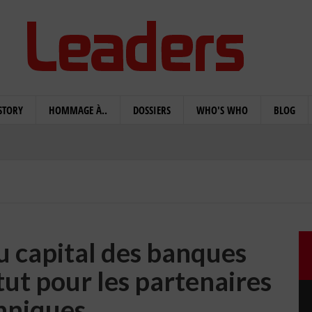
STORY
HOMMAGE À..
DOSSIERS
WHO'S WHO
BLOG
u capital des banques
tut pour les partenaires
hniques