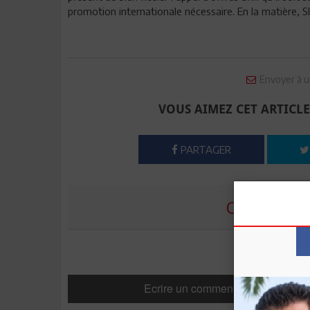
promotion internationale nécessaire. En la matière, 
Envoyer à u
VOUS AIMEZ CET ARTICLE
PARTAGER
COMMENTE
Ecrire un commentaire