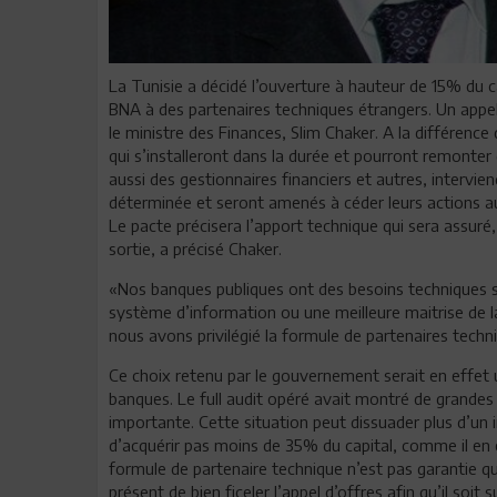
La Tunisie a décidé l’ouverture à hauteur de 15% du ca
BNA à des partenaires techniques étrangers. Un appel d
le ministre des Finances, Slim Chaker. A la différenc
qui s’installeront dans la durée et pourront remonter 
aussi des gestionnaires financiers et autres, intervie
déterminée et seront amenés à céder leurs actions a
Le pacte précisera l’apport technique qui sera assuré, 
sortie, a précisé Chaker.
«Nos banques publiques ont des besoins techniques s
système d’information ou une meilleure maitrise de la 
nous avons privilégié la formule de partenaires techn
Ce choix retenu par le gouvernement serait en effet 
banques. Le full audit opéré avait montré de grandes d
importante. Cette situation peut dissuader plus d’un in
d’acquérir pas moins de 35% du capital, comme il en
formule de partenaire technique n’est pas garantie quan
présent de bien ficeler l’appel d’offres afin qu’il soit