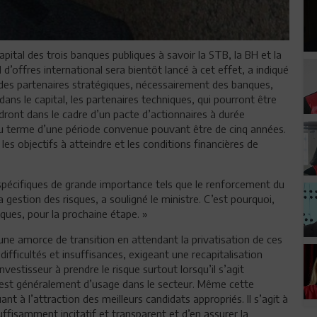
pital des trois banques publiques à savoir la STB, la BH et la
’offres international sera bientôt lancé à cet effet, a indiqué
e des partenaires stratégiques, nécessairement des banques,
dans le capital, les partenaires techniques, qui pourront être
ndront dans le cadre d’un pacte d’actionnaires à durée
u terme d’une période convenue pouvant être de cinq années.
les objectifs à atteindre et les conditions financières de
pécifiques de grande importance tels que le renforcement du
gestion des risques, a souligné le ministre. C’est pourquoi,
iques, pour la prochaine étape. »
une amorce de transition en attendant la privatisation de ces
ifficultés et insuffisances, exigeant une recapitalisation
vestisseur à prendre le risque surtout lorsqu’il s’agit
 est généralement d’usage dans le secteur. Même cette
t à l’attraction des meilleurs candidats appropriés. Il s’agit à
 suffisamment incitatif et transparent et d’en assurer la