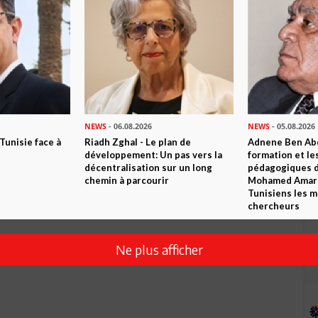
NEWS
- 06.08.2026
NEWS
- 05.08.2026
 Tunisie face à
Riadh Zghal - Le plan de
Adnene Ben Abd
développement: Un pas vers la
formation et le
décentralisation sur un long
pédagogiques di
Envoyer
chemin à parcourir
Mohamed Amara,
Tunisiens les m
chercheurs
Ne plus afficher