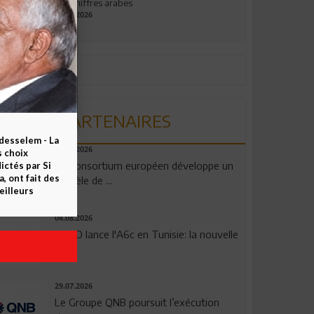
aux chiffres arabes
09.07.2026
PARTENAIRES
esselem - La
06.08.2026
s choix
Un consortium européen développe un
ctés par Si
 ont fait des
modèle de ...
eilleurs
04.08.2026
OPPO lance l'A6c en Tunisie: la nouvelle
...
29.07.2026
Le Groupe QNB poursuit l’exécution