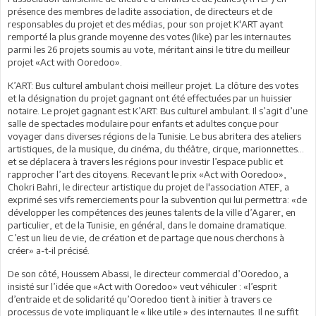
présence des membres de ladite association, de directeurs et de
responsables du projet et des médias, pour son projet K'ART ayant
remporté la plus grande moyenne des votes (like) par les internautes
parmi les 26 projets soumis au vote, méritant ainsi le titre du meilleur
projet «Act with Ooredoo».
K’ART: Bus culturel ambulant choisi meilleur projet. La clôture des votes
et la désignation du projet gagnant ont été effectuées par un huissier
notaire. Le projet gagnant est K’ART: Bus culturel ambulant. Il s’agit d’une
salle de spectacles modulaire pour enfants et adultes conçue pour
voyager dans diverses régions de la Tunisie. Le bus abritera des ateliers
artistiques, de la musique, du cinéma, du théâtre, cirque, marionnettes…
et se déplacera à travers les régions pour investir l’espace public et
rapprocher l’art des citoyens. Recevant le prix «Act with Ooredoo»,
Chokri Bahri, le directeur artistique du projet de l'association ATEF, a
exprimé ses vifs remerciements pour la subvention qui lui permettra: «de
développer les compétences des jeunes talents de la ville d’Agarer, en
particulier, et de la Tunisie, en général, dans le domaine dramatique.
C’est un lieu de vie, de création et de partage que nous cherchons à
créer» a-t-il précisé.
De son côté, Houssem Abassi, le directeur commercial d’Ooredoo, a
insisté sur l’idée que «Act with Ooredoo» veut véhiculer : «l’esprit
d’entraide et de solidarité qu’Ooredoo tient à initier à travers ce
processus de vote impliquant le « like utile » des internautes. Il ne suffit