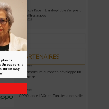
Abdelaziz Kacem: L’arabophobie s’en prend
aux chiffres arabes
09.07.2026
PARTENAIRES
e plan de
 Un pas vers la
06.08.2026
n sur un long
Un consortium européen développe un
rir
modèle de ...
04.08.2026
OPPO lance l'A6c en Tunisie: la nouvelle
...