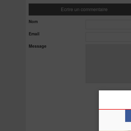
Ecrire un commentaire
Nom
Email
Message