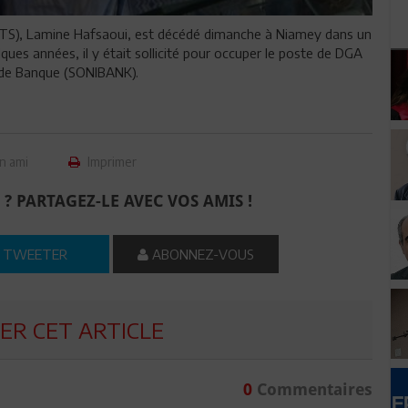
(BTS), Lamine Hafsaoui, est décédé dimanche à Niamey dans un
lques années, il y était sollicité pour occuper le poste de DGA
e de Banque (SONIBANK).
n ami
Imprimer
 ? PARTAGEZ-LE AVEC VOS AMIS !
TWEETER
ABONNEZ-VOUS
R CET ARTICLE
0
Commentaires