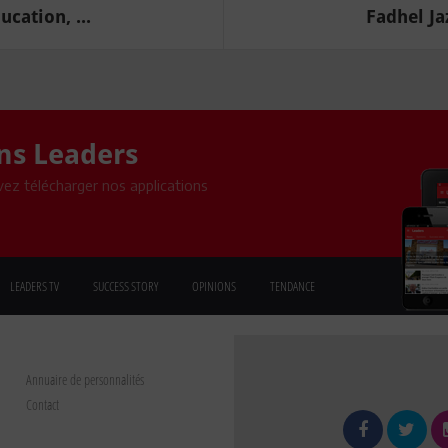
cation, ...
Fadhel Ja
ons Leaders
ez télécharger nos applications
LEADERS TV
SUCCESS STORY
OPINIONS
TENDANCE
Annuaire de personnalités
Contact