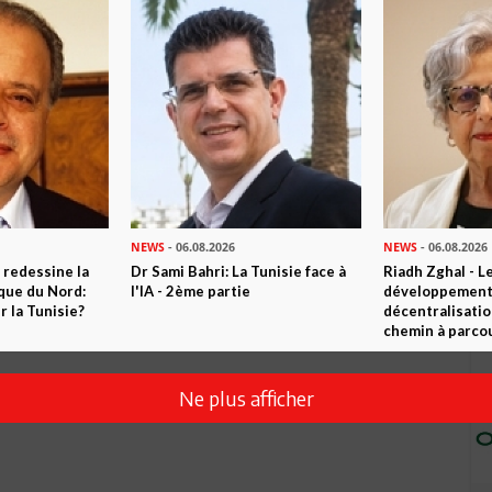
NEWS
- 06.08.2026
NEWS
- 06.08.2026
 redessine la
Dr Sami Bahri: La Tunisie face à
Riadh Zghal - L
ique du Nord:
l'IA - 2ème partie
développement:
 la Tunisie?
décentralisatio
chemin à parcou
Ne plus afficher