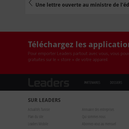
Une lettre ouverte au ministre de l’édu
Téléchargez les applicati
Pour emporter Leaders partout avec vous, vous pouv
gratuites sur le « store » de votre appareil.
PARTENAIRES
DOSSIERS
SUR LEADERS
Actualités Tunisie
Annuaire des entreprises
Plan du site
Qui sommes nous
Leaders Mobile
Abonnez-vous au mensuel