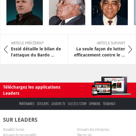
ARTICLE PRÉCÉDENT
ARTICLE SUIVANT
Essid détaille le bilan de
La seule façon de lutter
l’attaque du Bardo ...
efficacement contre le ...
Téléchargez les applications
Leaders
PARTENAIRES
DOSSIERS
LEADERS TV
SUCCESS STORY
OPINIONS
TENDANCE
SUR LEADERS
Actualités Tunisie
Annuaire des entreprises
Annuaire de personnalités
Plan du site