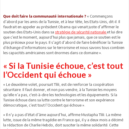
« Commençons
Que doit faire la communauté internationale ?
d’abord par les amis de la Tunisie, et à leur tête, les Etats-Unis, dit-il. Il
faudrait en appeler au président Obama qui venait juste d’affirmer le
soutien des Etats-Unis dans sa
stratégie de sécurité nationale
et lui dire
que c’est le moment, aujourd’hui plus que jamais, que ce soutien est le
plus précieux pour le pays. Il s’agit d’abord de faire bénéficier la Tunisie
d’échange d’informations sur le terrorisme et nous savons tous combien
les capacités américaines sont énormes dans ce domaine ».
« Si la Tunisie échoue, c’est tout
l’Occident qui échoue »
« Le deuxième volet, poursuit Tlili, est de renforcer la coopération
sécuritaire. Il faut donner, et non pas vendre, à la Tunisie les moyens
qu’elle n’a pas, c'est-à-dire les technologies et les équipements. Si la
Tunisie échoue dans sa lutte contre le terrorisme et son expérience
démocratique, c’est tout l’Occident qui échoue ».
« Il n’y a pas d’état d’âme aujourd’hui, affirme Mustapha Tlili. La même
lutte, issue de la même tragédie en France qui, il y a deux mois a décimé
la rédaction de Charlie Hebdo, doit susciter la même solidarité. Cette