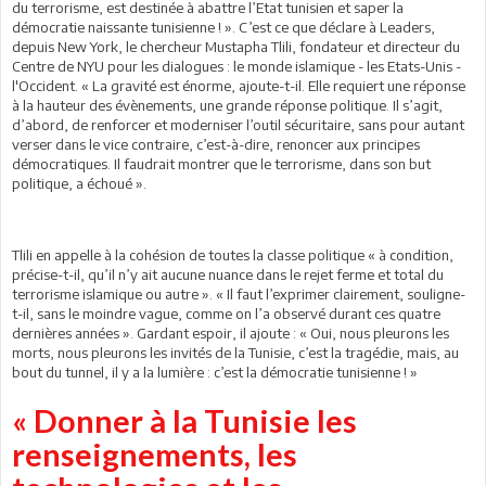
du terrorisme, est destinée à abattre l’Etat tunisien et saper la
démocratie naissante tunisienne ! ». C’est ce que déclare à Leaders,
depuis New York, le chercheur Mustapha Tlili, fondateur et directeur du
Centre de NYU pour les dialogues : le monde islamique - les Etats-Unis -
l'Occident. « La gravité est énorme, ajoute-t-il. Elle requiert une réponse
à la hauteur des évènements, une grande réponse politique. Il s’agit,
d’abord, de renforcer et moderniser l’outil sécuritaire, sans pour autant
verser dans le vice contraire, c’est-à-dire, renoncer aux principes
démocratiques. Il faudrait montrer que le terrorisme, dans son but
politique, a échoué ».
Tlili en appelle à la cohésion de toutes la classe politique « à condition,
précise-t-il, qu’il n’y ait aucune nuance dans le rejet ferme et total du
terrorisme islamique ou autre ». « Il faut l’exprimer clairement, souligne-
t-il, sans le moindre vague, comme on l’a observé durant ces quatre
dernières années ». Gardant espoir, il ajoute : « Oui, nous pleurons les
morts, nous pleurons les invités de la Tunisie, c’est la tragédie, mais, au
bout du tunnel, il y a la lumière : c’est la démocratie tunisienne ! »
« Donner à la Tunisie les
renseignements, les