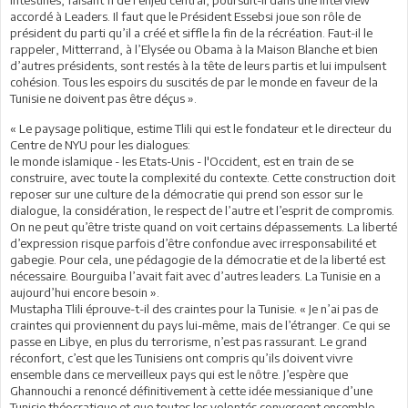
accordé à Leaders. Il faut que le Président Essebsi joue son rôle de
président du parti qu’il a créé et siffle la fin de la récréation. Faut-il le
rappeler, Mitterrand, à l’Elysée ou Obama à la Maison Blanche et bien
d’autres présidents, sont restés à la tête de leurs partis et lui impulsent
cohésion. Tous les espoirs du suscités de par le monde en faveur de la
Tunisie ne doivent pas être déçus ».
« Le paysage politique, estime Tlili qui est le fondateur et le directeur du
Centre de NYU pour les dialogues:
le monde islamique - les Etats-Unis - l'Occident, est en train de se
construire, avec toute la complexité du contexte. Cette construction doit
reposer sur une culture de la démocratie qui prend son essor sur le
dialogue, la considération, le respect de l’autre et l’esprit de compromis.
On ne peut qu’être triste quand on voit certains dépassements. La liberté
d’expression risque parfois d’être confondue avec irresponsabilité et
gabegie. Pour cela, une pédagogie de la démocratie et de la liberté est
nécessaire. Bourguiba l’avait fait avec d’autres leaders. La Tunisie en a
aujourd’hui encore besoin ».
Mustapha Tlili éprouve-t-il des craintes pour la Tunisie. « Je n’ai pas de
craintes qui proviennent du pays lui-même, mais de l’étranger. Ce qui se
passe en Libye, en plus du terrorisme, n’est pas rassurant. Le grand
réconfort, c’est que les Tunisiens ont compris qu’ils doivent vivre
ensemble dans ce merveilleux pays qui est le nôtre. J’espère que
Ghannouchi a renoncé définitivement à cette idée messianique d’une
Tunisie théocratique et que toutes les volontés convergent ensemble