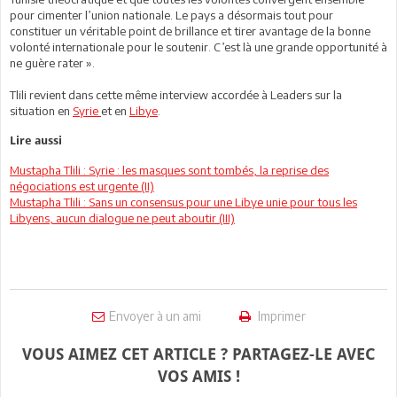
pour cimenter l’union nationale. Le pays a désormais tout pour
constituer un véritable point de brillance et tirer avantage de la bonne
volonté internationale pour le soutenir. C’est là une grande opportunité à
ne guère rater ».
Tlili revient dans cette même interview accordée à Leaders sur la
situation en
Syrie
et en
Libye
.
Lire aussi
Mustapha Tlili : Syrie : les masques sont tombés, la reprise des
négociations est urgente (II)
Mustapha Tlili : Sans un consensus pour une Libye unie pour tous les
Libyens, aucun dialogue ne peut aboutir (III)
Envoyer à un ami
Imprimer
VOUS AIMEZ CET ARTICLE ? PARTAGEZ-LE AVEC
VOS AMIS !