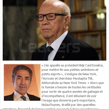
« J’en appelle au président Béji Caïd Essebsi,
pour mettre fin aux petites ambitions et
petits esprits », s’indigne de New York,
l’écrivain et chercheur Mustapha Tlili,
éditorialiste au New York Times. « Alors que
la Tunisie a besoin de toutes les certitudes
pour sortir de quatre années de gabegie et
d’incompétence, il est désolant de voir
l’image que donne le parti majoritaire,
NidaaTounes, tiraillé par des querelles
intestines, faisant fi de l’enjeu central, poursuit-il dans une interview