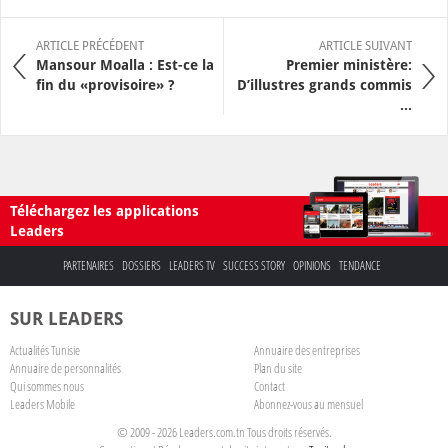
ARTICLE PRÉCÉDENT
ARTICLE SUIVANT
Mansour Moalla : Est-ce la
Premier ministère:
fin du «provisoire» ?
D’illustres grands commis
...
Téléchargez les applications
Leaders
PARTENAIRES
DOSSIERS
LEADERS TV
SUCCESS STORY
OPINIONS
TENDANCE
SUR LEADERS
Actualités Tunisie
Annuaire des entreprises
Annuaire de personnalités
Plan du site
Qui sommes nous
Contact
Leaders Mobile
Abonnez-vous au mensuel
© 2009 - 2026 Leaders.com.tn Tous droits réservés.