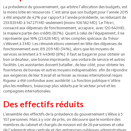
La présidence du gouvernement, qui arbitre l’allocation des budgets, est
la moins lotie en ressources. C’est ainsi que son budget pour l’année 2015
a été amputé de 42% par rapport à l’année précédente, se réduisant de
253.833 MD à 147.271 MD seulement (moins 106.562 MD). Le Titre I,
consacré aux dépenses de fonctionnement, accapare, avec 120.643 MD,
la majeure partie des crédits (82%). Quant à celui de l’équipement, il ne
représente que 16% (23.628 MD), et les comptes spéciaux du Trésor
s’élèvent à 3 MD. Les rémunérations viennent en tête des dépenses de
fonctionnement avec 89.209 MD (74%), alors que les moyens de
services se limitent à 9.445MD (8%). Il faut se bagarrer pour obtenir un
bon ordinateur, une bonne imprimante, une voiture de service et autres
facilités. Les assistantes doivent batailler, de leur côté, pour obtenir les
fournitures de bureau et autres moyens indispensables afin de répondre
aux exigences de leur travail et se hisser au niveau international requis.
Rigueur a été confondue avec austérité. La fonction publique n’attire
plus les meilleurs, beaucoup plus séduits par le secteur privé et les
compagnies internationales.
Des effectifs réduits
L’ensemble des effectifs de la présidence du gouvernement s’élève à 5
107 personnes. Mais à y voir de près, on découvre que le nombre des
membres du cabinet et chargés de mission est de 26 personnes et celui
de l’administration centrale et des entreprises publiques administratives