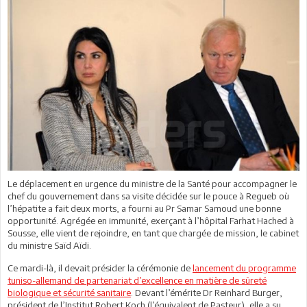
Le déplacement en urgence du ministre de la Santé pour accompagner le
chef du gouvernement dans sa visite décidée sur le pouce à Regueb où
l’hépatite a fait deux morts, a fourni au Pr Samar Samoud une bonne
opportunité. Agrégée en immunité, exerçant à l’hôpital Farhat Hached à
Sousse, elle vient de rejoindre, en tant que chargée de mission, le cabinet
du ministre Saïd Aïdi.
Ce mardi-là, il devait présider la cérémonie de
lancement du programme
tuniso-allemand de partenariat d’excellence en matière de sûreté
biologique et sécurité sanitaire
. Devant l’émérite Dr Reinhard Burger,
président de l’Institut Robert Koch (l’équivalent de Pasteur), elle a su