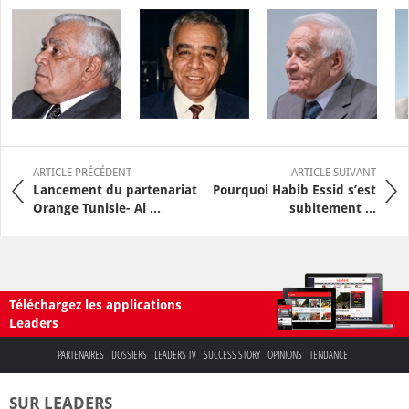
ARTICLE PRÉCÉDENT
ARTICLE SUIVANT
Lancement du partenariat
Pourquoi Habib Essid s’est
Orange Tunisie- Al ...
subitement ...
Téléchargez les applications
Leaders
PARTENAIRES
DOSSIERS
LEADERS TV
SUCCESS STORY
OPINIONS
TENDANCE
SUR LEADERS