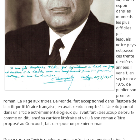
espoir
dans les
moments
les plus
difficiles
par
lesquels
notre pays
est passé
ces trente
dernières
années. Il
venait, en
septembre
1975, de
publier son
premier
roman, La Rage aux tripes. Le Monde, fait exceptionnel dans l’histoire de
la critique littéraire française, en avait rendu compte à la Une du journal
dans un article extrêmement élogieux qui avait fait «beaucoup de bruit»,
comme on dit, lancé sa carrière littéraire et valu à son roman d’être
proposé au Goncourt, fait rare pour un premier roman.
De passage en Tunisie quelques mois après, il reçut une invitation à