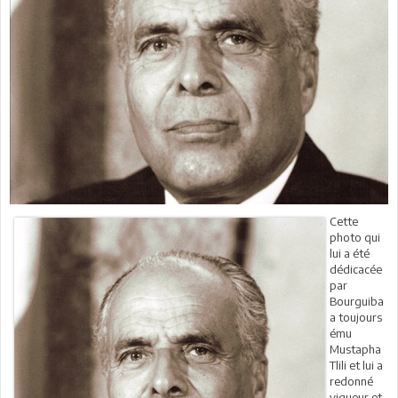
Cette
photo qui
lui a été
dédicacée
par
Bourguiba
a toujours
ému
Mustapha
Tlili et lui a
redonné
vigueur et