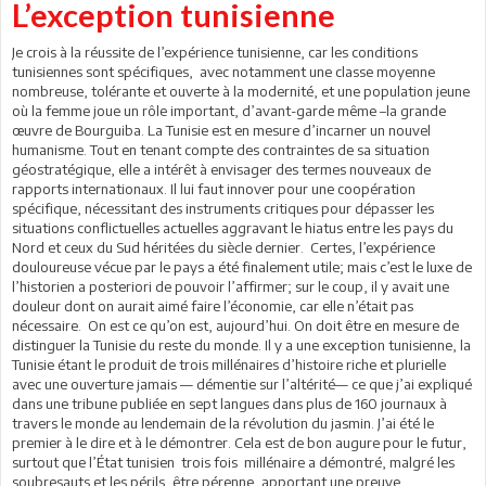
L’exception tunisienne
Je crois à la réussite de l’expérience tunisienne, car les conditions
tunisiennes sont spécifiques, avec notamment une classe moyenne
nombreuse, tolérante et ouverte à la modernité, et une population jeune
où la femme joue un rôle important, d’avant-garde même –la grande
œuvre de Bourguiba. La Tunisie est en mesure d’incarner un nouvel
humanisme. Tout en tenant compte des contraintes de sa situation
géostratégique, elle a intérêt à envisager des termes nouveaux de
rapports internationaux. Il lui faut innover pour une coopération
spécifique, nécessitant des instruments critiques pour dépasser les
situations conflictuelles actuelles aggravant le hiatus entre les pays du
Nord et ceux du Sud héritées du siècle dernier. Certes, l’expérience
douloureuse vécue par le pays a été finalement utile; mais c’est le luxe de
l’historien a posteriori de pouvoir l’affirmer; sur le coup, il y avait une
douleur dont on aurait aimé faire l’économie, car elle n’était pas
nécessaire. On est ce qu’on est, aujourd’hui. On doit être en mesure de
distinguer la Tunisie du reste du monde. Il y a une exception tunisienne, la
Tunisie étant le produit de trois millénaires d’histoire riche et plurielle
avec une ouverture jamais — démentie sur l’altérité— ce que j’ai expliqué
dans une tribune publiée en sept langues dans plus de 160 journaux à
travers le monde au lendemain de la révolution du jasmin. J’ai été le
premier à le dire et à le démontrer. Cela est de bon augure pour le futur,
surtout que l’État tunisien trois fois millénaire a démontré, malgré les
soubresauts et les périls, être pérenne, apportant une preuve