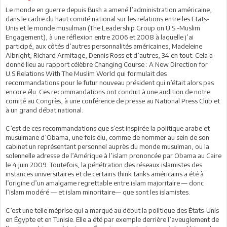
Le monde en guerre depuis Bush a amené l’administration américaine,
dans le cadre du haut comité national sur les relations entre les Etats-
Unis et le monde musulman (The Leadership Group on U.S.-Muslim
Engagement), à une réflexion entre 2006 et 2008 à laquelle j’ai
participé, aux côtés d’autres personnalités américaines, Madeleine
Albright, Richard Armitage, Dennis Ross et d’autres, 34 en tout. Cela a
donné lieu au rapport célèbre Changing Course : A New Direction for
U.S.Relations With The Muslim World qui formulait des
recommandations pour le futur nouveau président qui n’était alors pas
encore élu. Ces recommandations ont conduit à une audition de notre
comité au Congrès, à une conférence de presse au National Press Club et
à un grand débat national.
C’est de ces recommandations que s’est inspirée la politique arabe et
musulmane d’Obama, une fois élu, comme de nommer au sein de son
cabinet un représentant personnel auprès du monde musulman, ou la
solennelle adresse de l’Amérique à l’islam prononcée par Obama au Caire
le 4 juin 2009. Toutefois, la pénétration des réseaux islamistes des
instances universitaires et de certains think tanks américains a été à
l’origine d’un amalgame regrettable entre islam majoritaire — donc
l’islam modéré — et islam minoritaire— que sont les islamistes.
C’est une telle méprise qui a marqué au début la politique des États-Unis
en Égypte et en Tunisie. Elle a été par exemple derrière l’aveuglement de