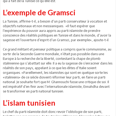
qui a fait de la Tunisie ce qu’elle est.
L’exemple de Gramsci
La Tunisie, affirme-t-il, a besoin d’un parti conservateur à vocation et
objectifs nationaux et non messianiques. «Il faut espérer que
l’expérience du pouvoir aura appris au parti islamiste de prendre
conscience des réalités politiques en Tunisie et dans le monde, d’avoir la
sagesse et l’ouverture d’esprit d’un Gramsci, par exemple», ajoute-t-il.
Ce grand militant et penseur politique a compris que le communisme, au
sortir de la Seconde Guerre mondiale, n’était pas possible dans une
Europe à la recherche de la liberté, contestant la chape de plomb
stalinienne qui s’abattait sur elle. Il a eu la sagesse de s’enraciner dans les
réalités de son pays, appelant à ce que les élites d’Italie soient
organiques. «Pareillement, les islamistes qui sont en quelque sorte les
«staliniens» de ce siècle doivent réformer leur parti, en faire un parti
national. Je souhaite fort que M. Ghannouchi fasse une critique de soi. Il
est impératif d’en finir avec l’internationale islamiste, Ennahdha devant
se transformer en parti national tunisien.
L’islam tunisien
Le chef du parti islamiste doit donc revoir l’idéologie de son parti,