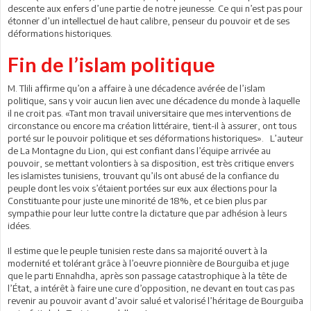
descente aux enfers d’une partie de notre jeunesse. Ce qui n’est pas pour
étonner d’un intellectuel de haut calibre, penseur du pouvoir et de ses
déformations historiques.
Fin de l’islam politique
M. Tlili affirme qu’on a affaire à une décadence avérée de l’islam
politique, sans y voir aucun lien avec une décadence du monde à laquelle
il ne croit pas. «Tant mon travail universitaire que mes interventions de
circonstance ou encore ma création littéraire, tient-il à assurer, ont tous
porté sur le pouvoir politique et ses déformations historiques». L’auteur
de La Montagne du Lion, qui est confiant dans l’équipe arrivée au
pouvoir, se mettant volontiers à sa disposition, est très critique envers
les islamistes tunisiens, trouvant qu’ils ont abusé de la confiance du
peuple dont les voix s’étaient portées sur eux aux élections pour la
Constituante pour juste une minorité de 18%, et ce bien plus par
sympathie pour leur lutte contre la dictature que par adhésion à leurs
idées.
Il estime que le peuple tunisien reste dans sa majorité ouvert à la
modernité et tolérant grâce à l’oeuvre pionnière de Bourguiba et juge
que le parti Ennahdha, après son passage catastrophique à la tête de
l’État, a intérêt à faire une cure d’opposition, ne devant en tout cas pas
revenir au pouvoir avant d’avoir salué et valorisé l’héritage de Bourguiba