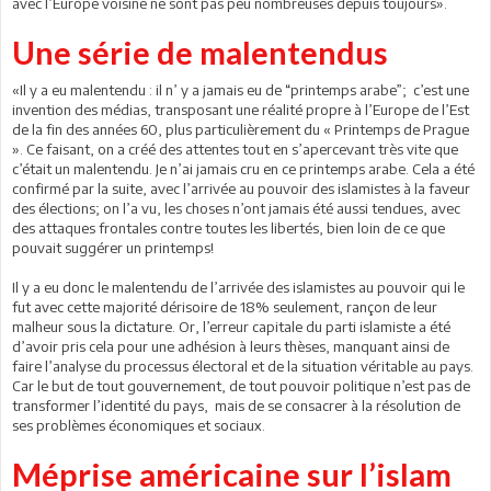
avec l’Europe voisine ne sont pas peu nombreuses depuis toujours».
Une série de malentendus
«Il y a eu malentendu : il n’ y a jamais eu de “printemps arabe”; c’est une
invention des médias, transposant une réalité propre à l’Europe de l’Est
de la fin des années 60, plus particulièrement du « Printemps de Prague
». Ce faisant, on a créé des attentes tout en s’apercevant très vite que
c’était un malentendu. Je n’ai jamais cru en ce printemps arabe. Cela a été
confirmé par la suite, avec l’arrivée au pouvoir des islamistes à la faveur
des élections; on l’a vu, les choses n’ont jamais été aussi tendues, avec
des attaques frontales contre toutes les libertés, bien loin de ce que
pouvait suggérer un printemps!
Il y a eu donc le malentendu de l’arrivée des islamistes au pouvoir qui le
fut avec cette majorité dérisoire de 18% seulement, rançon de leur
malheur sous la dictature. Or, l’erreur capitale du parti islamiste a été
d’avoir pris cela pour une adhésion à leurs thèses, manquant ainsi de
faire l’analyse du processus électoral et de la situation véritable au pays.
Car le but de tout gouvernement, de tout pouvoir politique n’est pas de
transformer l’identité du pays, mais de se consacrer à la résolution de
ses problèmes économiques et sociaux.
Méprise américaine sur l’islam