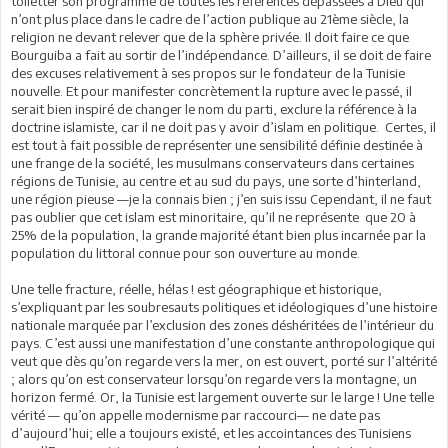
toiletter son programme de toutes les références dépassées à Dieu qui
n’ont plus place dans le cadre de l’action publique au 21ème siècle, la
religion ne devant relever que de la sphère privée. Il doit faire ce que
Bourguiba a fait au sortir de l’indépendance. D’ailleurs, il se doit de faire
des excuses relativement à ses propos sur le fondateur de la Tunisie
nouvelle. Et pour manifester concrètement la rupture avec le passé, il
serait bien inspiré de changer le nom du parti, exclure la référence à la
doctrine islamiste, car il ne doit pas y avoir d’islam en politique. Certes, il
est tout à fait possible de représenter une sensibilité définie destinée à
une frange de la société, les musulmans conservateurs dans certaines
régions de Tunisie, au centre et au sud du pays, une sorte d’hinterland,
une région pieuse —je la connais bien ; j’en suis issu Cependant, il ne faut
pas oublier que cet islam est minoritaire, qu’il ne représente que 20 à
25% de la population, la grande majorité étant bien plus incarnée par la
population du littoral connue pour son ouverture au monde.
Une telle fracture, réelle, hélas ! est géographique et historique,
s’expliquant par les soubresauts politiques et idéologiques d’une histoire
nationale marquée par l’exclusion des zones déshéritées de l’intérieur du
pays. C’est aussi une manifestation d’une constante anthropologique qui
veut que dès qu’on regarde vers la mer, on est ouvert, porté sur l’altérité
; alors qu’on est conservateur lorsqu’on regarde vers la montagne, un
horizon fermé. Or, la Tunisie est largement ouverte sur le large ! Une telle
vérité — qu’on appelle modernisme par raccourci— ne date pas
d’aujourd’hui; elle a toujours existé, et les accointances des Tunisiens