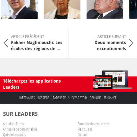
ARTICLE PRÉCÉDENT
ARTICLE SUIVANT
Fakher Naghmouchi: Les
Deux moments
écoles des régions de ...
exceptionnels
Téléchargez les applications
Leaders
PARTENAIRES
DOSSIERS
LEADERS TV
SUCCESS STORY
OPINIONS
TENDANCE
SUR LEADERS
Actualités Tunisie
Annuaire des entreprises
Annuaire de personnalités
Plan du site
Qui sommes nous
Contact