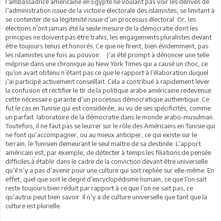
l’ambassadrice américaine en Égypte ne voulant pas voir les dérives de
l’administration issue de la victoire électorale des islamistes, se limitant à
se contenter de sa légitimité issue d’un processus électoral. Or, les
élections n’ont jamais été la seule mesure de la démocratie dont les
principes ne doivent pas être trahis, les engagements pluralistes devant
être toujours tenus et honorés. Ce que ne firent, bien évidemment, pas
les islamistes une fois au pouvoir. J’ai été prompt à dénoncer une telle
méprise dans une chronique au New York Times qui a causé un choc, ce
qu’on avait obtenu n’étant pas ce que le rapport à l’élaboration duquel
j’ai participé activement conseillait. Cela a contribué à rapidement lever
la confusion et rectifier le tir de la politique arabe américaine redevenue
cette nécessaire garante d’un processus démocratique authentique. Ce
fut le cas en Tunisie qui est considérée, au vu de ses spécificités, comme
un parfait laboratoire de la démocratie dans le monde arabo-musulman.
Toutefois, il ne faut pas se leurrer sur le rôle des Américains en Tunisie qui
ne font qu’accompagner, ou au mieux anticiper, ce qui existe sur le
terrain, le Tunisien demeurant le seul maître de sa destinée. L’apport
américain est, par exemple, de détecter à temps les filiations de pensée
difficiles à établir dans le cadre de la conviction devant être universelle
qu’il n’y a pas d’avenir pour une culture qui soit repliée sur elle-même. En
effet, quel que soit le degré d’encyclopédisme humain, ce que l’on sait
reste toujours bien réduit par rapport à ce que l’on ne sait pas, ce
qu’autrui peut bien savoir. Il n’y a de culture universelle que tant que la
culture est plurielle.