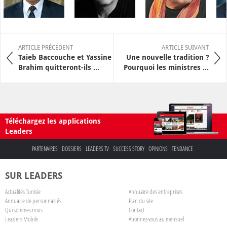
ARTICLE PRÉCÉDENT
ARTICLE SUIVANT
Taieb Baccouche et Yassine
Une nouvelle tradition ?
Brahim quitteront-ils ...
Pourquoi les ministres ...
Téléchargez les applications
Leaders
PARTENAIRES
DOSSIERS
LEADERS TV
SUCCESS STORY
OPINIONS
TENDANCE
SUR LEADERS
Actualités Tunisie
Annuaire des entreprises
Annuaire de personnalités
Plan du site
Qui sommes nous
Contact
Leaders Mobile
Abonnez-vous au mensuel