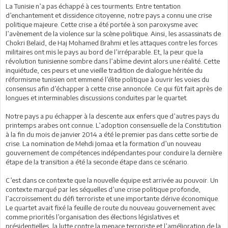
La Tunisie n’a pas échappé à ces tourments. Entre tentation
d’enchantement et dissidence citoyenne, notre pays a connu une crise
politique majeure. Cette crise a été portée à son paroxysme avec
l’avènement de la violence sur la scène politique. Ainsi, les assassinats de
Chokri Belaid, de Haj Mohamed Brahmi et les attaques contre les forces
militaires ont mis le pays au bord de l’irréparable. Et, la peur que la
révolution tunisienne sombre dans l’abîme devint alors une réalité. Cette
inquiétude, ces peurs et une vieille tradition de dialogue héritée du
réformisme tunisien ont emmené l’élite politique à ouvrir les voies du
consensus afin d’échapper à cette crise annoncée. Ce qui fût fait après de
longues et interminables discussions conduites par le quartet.
Notre pays a pu échapper à la descente aux enfers que d’autres pays du
printemps arabes ont connue. L’adoption consensuelle de la Constitution
à la fin du mois de janvier 2014 a été le premier pas dans cette sortie de
crise. La nomination de Mehdi Jomaa et la formation d’un nouveau
gouvernement de compétences indépendantes pour conduire la dernière
étape de la transition a été la seconde étape dans ce scénario.
C’est dans ce contexte que la nouvelle équipe est arrivée au pouvoir. Un
contexte marqué par les séquelles d’une crise politique profonde,
l’accroissement du défi terroriste et une importante dérive économique.
Le quartet avait fixé la feuille de route du nouveau gouvernement avec
comme priorités l’organisation des élections législatives et
présidentielles, la lutte contre la menace terroriste et l’amélioration de la