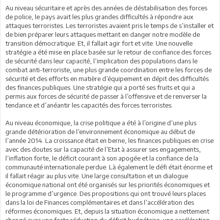
Au niveau sécuritaire et après des années de déstabilisation des forces
de police, le pays avait les plus grandes difficultés à répondre aux
attaques terroristes. Les terroristes avaient pris le temps de s’installer et
de bien préparer leurs attaques mettant en danger notre modèle de
transition démocratique. Et, il fallait agir fort et vite. Une nouvelle
stratégie a été mise en place basée sur le retour de confiance des forces
de sécurité dans leur capacité, l’implication des populations dans le
combat anti-terroriste, une plus grande coordination entre les forces de
sécurité et des efforts en matière d’équipement en dépit des difficultés
des finances publiques. Une stratégie qui a porté ses fruits et qui a
permis aux forces de sécurité de passer à l’offensive et de renverser la
tendance et d’anéantir les capacités des forces terroristes.
Au niveau économique, la crise politique a été à l’origine d’une plus
grande détérioration de l’environnement économique au début de
l’année 2014. La croissance était en berne, les finances publiques en crise
avec des doutes sur la capacité de l’Etat à assurer ses engagements,
l’inflation forte, le déficit courant à son apogée et la confiance de la
communauté internationale perdue. Là également le défi était énorme et
il fallait réagir au plus vite. Une large consultation et un dialogue
économique national ont été organisés sur les priorités économiques et
le programme d’urgence. Des propositions qui ont trouvé leurs places
dans la loi de Finances complémentaires et dans l’accélération des
réformes économiques. Et, depuis la situation économique a nettement
changé avec une forte réduction du déficit budgétaire, une accélération