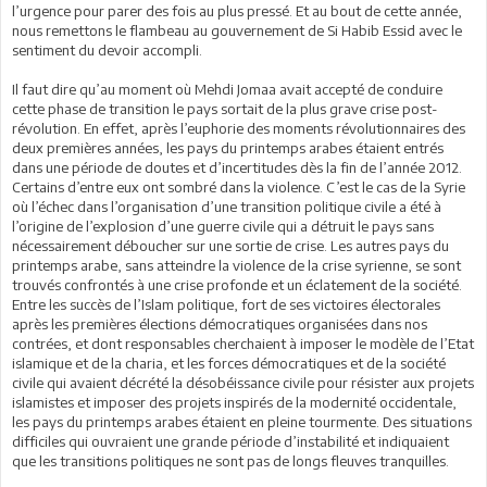
l’urgence pour parer des fois au plus pressé. Et au bout de cette année,
nous remettons le flambeau au gouvernement de Si Habib Essid avec le
sentiment du devoir accompli.
Il faut dire qu’au moment où Mehdi Jomaa avait accepté de conduire
cette phase de transition le pays sortait de la plus grave crise post-
révolution. En effet, après l’euphorie des moments révolutionnaires des
deux premières années, les pays du printemps arabes étaient entrés
dans une période de doutes et d’incertitudes dès la fin de l’année 2012.
Certains d’entre eux ont sombré dans la violence. C’est le cas de la Syrie
où l’échec dans l’organisation d’une transition politique civile a été à
l’origine de l’explosion d’une guerre civile qui a détruit le pays sans
nécessairement déboucher sur une sortie de crise. Les autres pays du
printemps arabe, sans atteindre la violence de la crise syrienne, se sont
trouvés confrontés à une crise profonde et un éclatement de la société.
Entre les succès de l’Islam politique, fort de ses victoires électorales
après les premières élections démocratiques organisées dans nos
contrées, et dont responsables cherchaient à imposer le modèle de l’Etat
islamique et de la charia, et les forces démocratiques et de la société
civile qui avaient décrété la désobéissance civile pour résister aux projets
islamistes et imposer des projets inspirés de la modernité occidentale,
les pays du printemps arabes étaient en pleine tourmente. Des situations
difficiles qui ouvraient une grande période d’instabilité et indiquaient
que les transitions politiques ne sont pas de longs fleuves tranquilles.