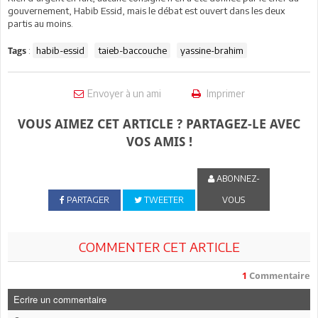
gouvernement, Habib Essid, mais le débat est ouvert dans les deux
partis au moins.
:
habib-essid
taieb-baccouche
yassine-brahim
Tags
Envoyer à un ami
Imprimer
VOUS AIMEZ CET ARTICLE ? PARTAGEZ-LE AVEC
VOS AMIS !
ABONNEZ-
PARTAGER
TWEETER
VOUS
COMMENTER CET ARTICLE
1
Commentaire
Ecrire un commentaire