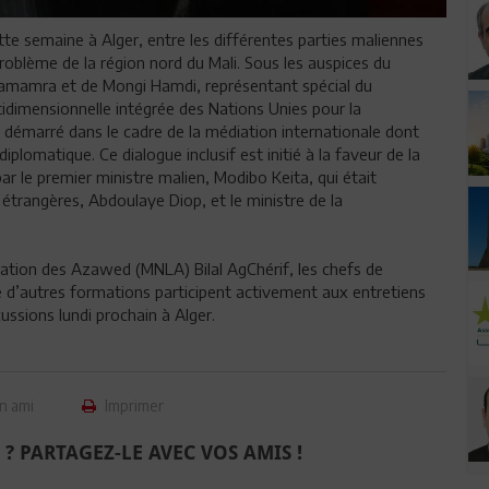
e semaine à Alger, entre les différentes parties maliennes
roblème de la région nord du Mali. Sous les auspices du
Lamamra et de Mongi Hamdi, représentant spécial du
tidimensionnelle intégrée des Nations Unies pour la
nt démarré dans le cadre de la médiation internationale dont
diplomatique. Ce dialogue inclusif est initié à la faveur de la
 par le premier ministre malien, Modibo Keita, qui était
trangères, Abdoulaye Diop, et le ministre de la
ration des Azawed (MNLA) Bilal AgChérif, les chefs de
e d’autres formations participent activement aux entretiens
ussions lundi prochain à Alger.
n ami
Imprimer
 ? PARTAGEZ-LE AVEC VOS AMIS !