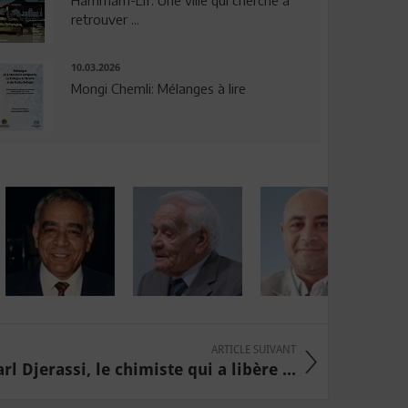
Hammam-Lif: Une ville qui cherche à
retrouver ...
10.03.2026
Mongi Chemli: Mélanges à lire
ARTICLE SUIVANT
rl Djerassi, le chimiste qui a libère ...