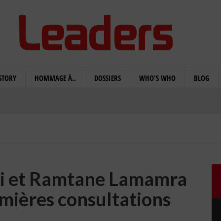
STORY
HOMMAGE À..
DOSSIERS
WHO'S WHO
BLOG
di et Ramtane Lamamra
mières consultations