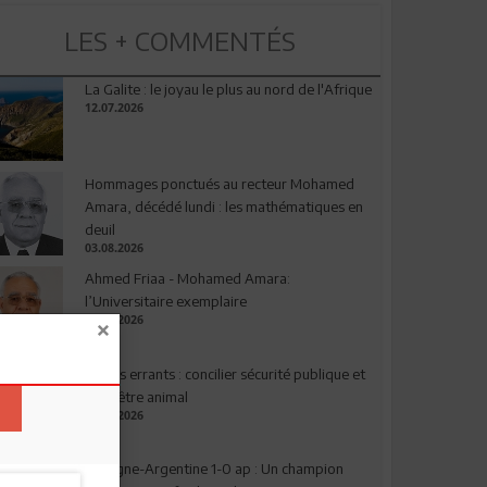
LES + COMMENTÉS
La Galite : le joyau le plus au nord de l'Afrique
12.07.2026
Hommages ponctués au recteur Mohamed
Amara, décédé lundi : les mathématiques en
deuil
03.08.2026
Ahmed Friaa - Mohamed Amara:
l’Universitaire exemplaire
04.08.2026
Chiens errants : concilier sécurité publique et
bien-être animal
17.07.2026
Espagne-Argentine 1-0 ap : Un champion