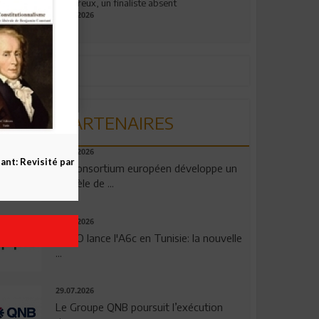
valeureux, un finaliste absent
19.07.2026
PARTENAIRES
06.08.2026
nt: Revisité par
Un consortium européen développe un
modèle de ...
04.08.2026
OPPO lance l'A6c en Tunisie: la nouvelle
...
29.07.2026
Le Groupe QNB poursuit l’exécution