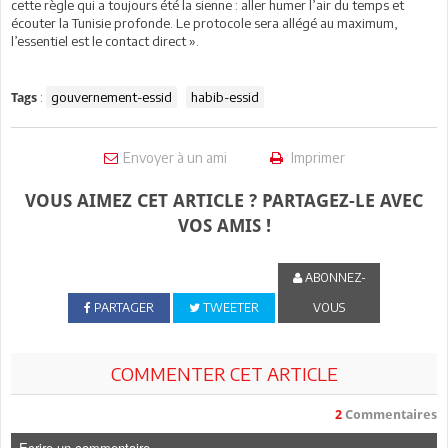
cette règle qui a toujours été la sienne : aller humer l’air du temps et
écouter la Tunisie profonde. Le protocole sera allégé au maximum,
l’essentiel est le contact direct ».
:
gouvernement-essid
habib-essid
Tags
Envoyer à un ami
Imprimer
VOUS AIMEZ CET ARTICLE ? PARTAGEZ-LE AVEC
VOS AMIS !
ABONNEZ-
PARTAGER
TWEETER
VOUS
COMMENTER CET ARTICLE
2
Commentaires
Ecrire un commentaire