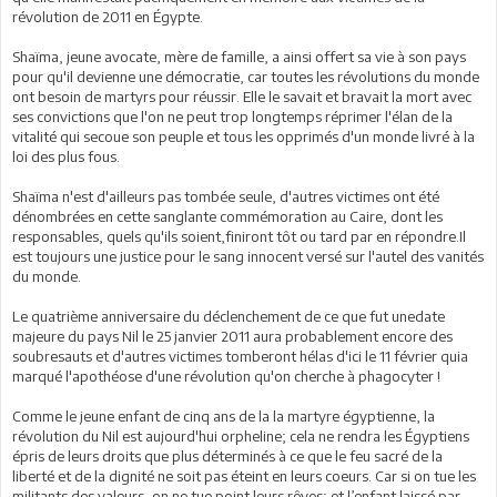
révolution de 2011 en Égypte.
Shaïma, jeune avocate, mère de famille, a ainsi offert sa vie à son pays
pour qu'il devienne une démocratie, car toutes les révolutions du monde
ont besoin de martyrs pour réussir. Elle le savait et bravait la mort avec
ses convictions que l'on ne peut trop longtemps réprimer l'élan de la
vitalité qui secoue son peuple et tous les opprimés d'un monde livré à la
loi des plus fous.
Shaïma n'est d'ailleurs pas tombée seule, d'autres victimes ont été
dénombrées en cette sanglante commémoration au Caire, dont les
responsables, quels qu'ils soient,finiront tôt ou tard par en répondre.Il
est toujours une justice pour le sang innocent versé sur l'autel des vanités
du monde.
Le quatrième anniversaire du déclenchement de ce que fut unedate
majeure du pays Nil le 25 janvier 2011 aura probablement encore des
soubresauts et d'autres victimes tomberont hélas d'ici le 11 février quia
marqué l'apothéose d'une révolution qu'on cherche à phagocyter !
Comme le jeune enfant de cinq ans de la la martyre égyptienne, la
révolution du Nil est aujourd'hui orpheline; cela ne rendra les Égyptiens
épris de leurs droits que plus déterminés à ce que le feu sacré de la
liberté et de la dignité ne soit pas éteint en leurs coeurs. Car si on tue les
militants des valeurs, on ne tue point leurs rêves; et l’enfant laissé par