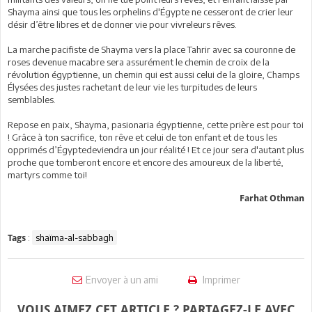
Shayma ainsi que tous les orphelins d'Égypte ne cesseront de crier leur
désir d’être libres et de donner vie pour vivreleurs rêves.
La marche pacifiste de Shayma vers la place Tahrir avec sa couronne de
roses devenue macabre sera assurément le chemin de croix de la
révolution égyptienne, un chemin qui est aussi celui de la gloire, Champs
Élysées des justes rachetant de leur vie les turpitudes de leurs
semblables.
Repose en paix, Shayma, pasionaria égyptienne, cette prière est pour toi
! Grâce à ton sacrifice, ton rêve et celui de ton enfant et de tous les
opprimés d’Égyptedeviendra un jour réalité ! Et ce jour sera d'autant plus
proche que tomberont encore et encore des amoureux de la liberté,
martyrs comme toi!
Farhat Othman
:
shaïma-al-sabbagh
Tags
Envoyer à un ami
Imprimer
VOUS AIMEZ CET ARTICLE ? PARTAGEZ-LE AVEC