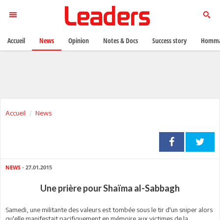
Accueil
News
Opinion
Notes & Docs
Success story
Homma
Accueil
News
NEWS
- 27.01.2015
Une prière pour Shaïma al-Sabbagh
Samedi, une militante des valeurs est tombée sous le tir d'un sniper alors
qu'elle manifestait pacifiquement en mémoire aux victimes de la