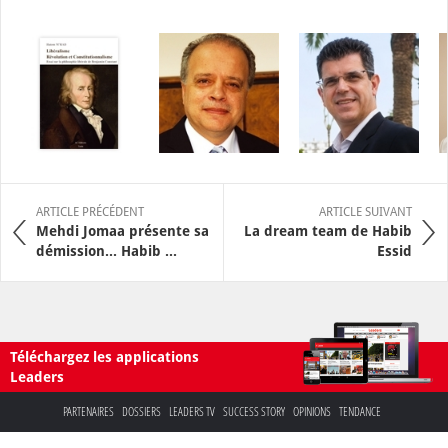
ARTICLE PRÉCÉDENT
ARTICLE SUIVANT
Mehdi Jomaa présente sa
La dream team de Habib
démission... Habib ...
Essid
Téléchargez les applications
Leaders
PARTENAIRES
DOSSIERS
LEADERS TV
SUCCESS STORY
OPINIONS
TENDANCE