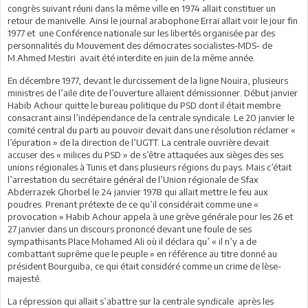
congrès suivant réuni dans la même ville en 1974 allait constituer un
retour de manivelle. Ainsi le journal arabophone Erraï allait voir le jour fin
1977 et une Conférence nationale sur les libertés organisée par des
personnalités du Mouvement des démocrates socialistes-MDS- de
M.Ahmed Mestiri avait été interdite en juin de la même année.
En décembre 1977, devant le durcissement de la ligne Nouira, plusieurs
ministres de l’aile dite de l’ouverture allaient démissionner. Début janvier
Habib Achour quitte le bureau politique du PSD dont il était membre
consacrant ainsi l’indépendance de la centrale syndicale. Le 20 janvier le
comité central du parti au pouvoir devait dans une résolution réclamer «
l’épuration » de la direction de l’UGTT. La centrale ouvrière devait
accuser des « milices du PSD » de s’être attaquées aux sièges des ses
unions régionales à Tunis et dans plusieurs régions du pays. Mais c’était
l’arrestation du secrétaire général de l’Union régionale de Sfax
Abderrazek Ghorbel le 24 janvier 1978 qui allait mettre le feu aux
poudres. Prenant prétexte de ce qu’il considérait comme une «
provocation » Habib Achour appela à une grève générale pour les 26 et
27 janvier dans un discours prononcé devant une foule de ses
sympathisants Place Mohamed Ali où il déclara qu’ « il n’y a de
combattant suprême que le peuple » en référence au titre donné au
président Bourguiba, ce qui était considéré comme un crime de lèse-
majesté.
La répression qui allait s’abattre sur la centrale syndicale après les