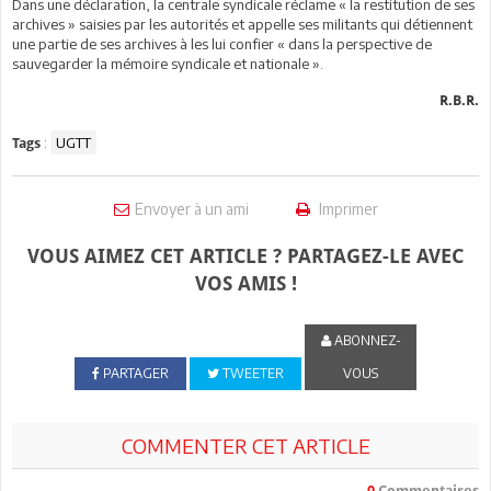
Dans une déclaration, la centrale syndicale réclame « la restitution de ses
archives » saisies par les autorités et appelle ses militants qui détiennent
une partie de ses archives à les lui confier « dans la perspective de
sauvegarder la mémoire syndicale et nationale ».
R.B.R.
:
UGTT
Tags
Envoyer à un ami
Imprimer
VOUS AIMEZ CET ARTICLE ? PARTAGEZ-LE AVEC
VOS AMIS !
ABONNEZ-
PARTAGER
TWEETER
VOUS
COMMENTER CET ARTICLE
0
Commentaires