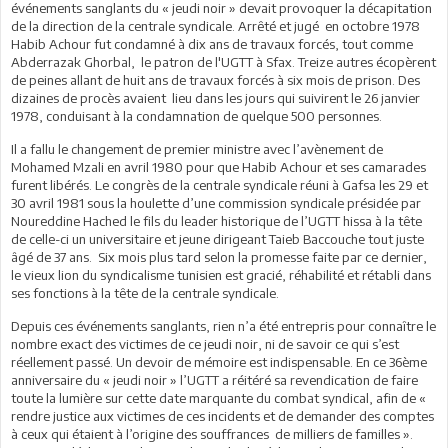
événements sanglants du « jeudi noir » devait provoquer la décapitation
de la direction de la centrale syndicale. Arrêté et jugé en octobre 1978
Habib Achour fut condamné à dix ans de travaux forcés, tout comme
Abderrazak Ghorbal, le patron de l'UGTT à Sfax. Treize autres écopèrent
de peines allant de huit ans de travaux forcés à six mois de prison. Des
dizaines de procès avaient lieu dans les jours qui suivirent le 26 janvier
1978, conduisant à la condamnation de quelque 500 personnes.
Il a fallu le changement de premier ministre avec l’avènement de
Mohamed Mzali en avril 1980 pour que Habib Achour et ses camarades
furent libérés. Le congrès de la centrale syndicale réuni à Gafsa les 29 et
30 avril 1981 sous la houlette d’une commission syndicale présidée par
Noureddine Hached le fils du leader historique de l’UGTT hissa à la tête
de celle-ci un universitaire et jeune dirigeant Taieb Baccouche tout juste
âgé de 37 ans. Six mois plus tard selon la promesse faite par ce dernier,
le vieux lion du syndicalisme tunisien est gracié, réhabilité et rétabli dans
ses fonctions à la tête de la centrale syndicale.
Depuis ces événements sanglants, rien n’a été entrepris pour connaître le
nombre exact des victimes de ce jeudi noir, ni de savoir ce qui s’est
réellement passé. Un devoir de mémoire est indispensable. En ce 36ème
anniversaire du « jeudi noir » l’UGTT a réitéré sa revendication de faire
toute la lumière sur cette date marquante du combat syndical, afin de «
rendre justice aux victimes de ces incidents et de demander des comptes
à ceux qui étaient à l’origine des souffrances de milliers de familles ».