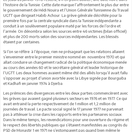
l’histoire de la Tunisie. Cette date marque l’affrontement le plus dur entre
le gouvernement de Hédi Nouira et l’Union Générale Tunisienne du Travail
UGTT que dirigeait Habib Achour. La grève générale décrétée pour la
première fois par la centrale syndicale dans la Tunisie indépendante a
conduit à un soulèvement populaire maté par les forces de l’ordre et
l’armée. On dénombra selon les sources entre 46 victimes (bilan officiel)
et plus de 200 morts selon des sources indépendantes. Les blessés
étaient par centaines.
Si l’on se réfère à l’époque, rien ne présageait que les relations allaient
s’envenimer entre le premier ministre nommé en novembre 1970 et qui
allait conduire un changement radical de la politique économique menée
au cours des années 60 et le secrétaire général et leader historique de
l’UGTT. Les deux hommes avaient même été des alliés lorsqu’il avait fallu
s’opposer au projet d’union avortée avec la Libye signée par Bourguiba
et Kadhafi en janvier 1974 à Djerba.
Les prémices des divergences entre les deux parties commencèrent avec
les grèves qui avaient gagné plusieurs secteurs en 1976 et en 1977. Ce qui
avait entrainé la perte respectivement de 1 million et 1,2 million de
journées de travail. Le pacte social signé le 17 janvier 1977 ne parvenait
pas à atténuer la crise dans les rapports entre les partenaires sociaux.
Dans le même temps, les revendications pour une ouverture du régime et
le respect des libertés publiques qui s’étaient manifestées au congrès du
PSD de Monastir 1 en 1971 ne s’estompaient pas quand bien même le