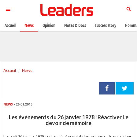
Accueil
News
Opinion
Notes & Docs
Success story
Homma
Accueil
News
NEWS
- 26.01.2015
Les évènements du 26 janvier 1978 : Réactiver Le
devoir de mémoire
Le jeudi 26 janvier 1978 restera, à n’en point douter, une date noire dans