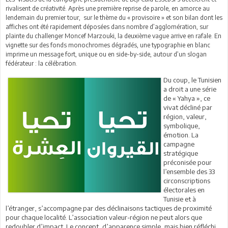
rivalisent de créativité. Après une première reprise de parole, en amorce au
lendemain du premier tour, sur le thème du « provisoire » et son bilan dont les
affiches ont été rapidement déposées dans nombre d’agglomération, sur
plainte du challenger Moncef Marzouki, la deuxième vague arrive en rafale. En
vignette sur des fonds monochromes dégradés, une typographie en blanc
imprime un message fort, unique ou en side-by-side, autour d’un slogan
fédérateur : la célébration.
Du coup, le Tunisien
a droit a une série
de « Yahya », ce
vivat décliné par
région, valeur,
symbolique,
émotion. La
campagne
stratégique
préconisée pour
l’ensemble des 33
circonscriptions
électorales en
Tunisie et à
l’étranger, s’accompagne par des déclinaisons tactiques de proximité
pour chaque localité. L’association valeur-région ne peut alors que
redoubler d’impact. Le concept, d’apparence simple, mais bien réfléchi,