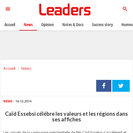
Accueil
News
Opinion
Notes & Docs
Success story
Homma
Accueil
News
NEWS
- 14.12.2014
Caïd Essebsi célébre les valeurs et les régions dans
ses affiches
Les visuels de la campagne présidentielle de Béji Caïd Essebsi s’accélèrent et