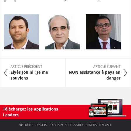
ARTICLE PRÉCÉDENT
ARTICLE SUIVANT
Elyès Jouini : Je me
NON assistance à pays en
souviens
danger
Téléchargez les applications
Leaders
PARTENAIRES
DOSSIERS
LEADERS TV
SUCCESS STORY
OPINIONS
TENDANCE