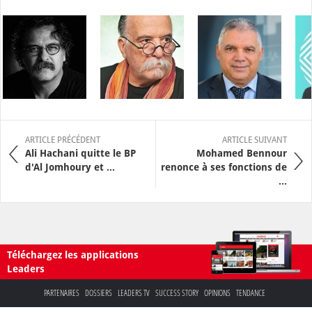
ARTICLE PRÉCÉDENT
ARTICLE SUIVANT
Ali Hachani quitte le BP
Mohamed Bennour
d'Al Jomhoury et ...
renonce à ses fonctions de
...
Téléchargez les applications
Leaders
PARTENAIRES
DOSSIERS
LEADERS TV
SUCCESS STORY
OPINIONS
TENDANCE