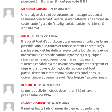
pourquoi 5 millions sur 8 n'ont pas voté !!!!!!!!!!
MANSOUR LAHYANI
- 09-12-2014 16:15
Une analyse claire et percutante, un message tout aussi
rassurant concernant l'avenir, je n'en attendais pas moins de
cette haute figure de l'intellighentzia tunisienne ! Merci, Si
Abdelhamid !
JAMES-TK
- 09-12-2014 16:52
Il faudrait tout d'abord,constituer une majorité la plus large
possible, afin que,toutes et tous se sentent concerné(e)s
par les enjeux,et,les défis à relever,cette lourde tâche exige
une véritable concorde nationale;même si,j'ai quelques
réserves sur le mouvement des frères musulmans
tunisiens,ennahdha;à moins que,ses dirigeants acceptent et
digèrent la nouvelle donne,locale,régionale,et tout
particulièrement internationale;dans ces conditions,ils
doivent impérativement revoir "leur logiciel",sait-on jamais!
BEN MILED
- 09-12-2014 19:18
ça me rappelle le mois de décembre 1987 et l'avant
présidentiel de 1994.
SALAH HORCHANI
- 09-12-2014 21:20
Parmi les hauts faits d’armes du pleureur, pendant les