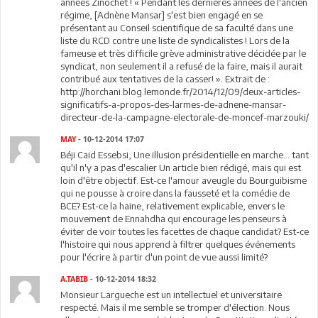
années Zinochet ! « Pendant les dernières années de l'ancien
régime, [Adnène Mansar] s'est bien engagé en se
présentant au Conseil scientifique de sa faculté dans une
liste du RCD contre une liste de syndicalistes ! Lors de la
fameuse et très difficile grève administrative décidée par le
syndicat, non seulement il a refusé de la faire, mais il aurait
contribué aux tentatives de la casser! ». Extrait de :
http://horchani.blog.lemonde.fr/2014/12/09/deux-articles-
significatifs-a-propos-des-larmes-de-adnene-mansar-
directeur-de-la-campagne-electorale-de-moncef-marzouki/
MAY
- 10-12-2014 17:07
Béji Caid Essebsi, Une illusion présidentielle en marche... tant
qu'il n'y a pas d'escalier Un article bien rédigé, mais qui est
loin d'être objectif. Est-ce l'amour aveugle du Bourguibisme
qui ne pousse à croire dans la fausseté et la comédie de
BCE? Est-ce la haine, relativement explicable, envers le
mouvement de Ennahdha qui encourage les penseurs à
éviter de voir toutes les facettes de chaque candidat? Est-ce
l'histoire qui nous apprend à filtrer quelques événements
pour l'écrire à partir d'un point de vue aussi limité?
A.TABIB
- 10-12-2014 18:32
Monsieur Largueche est un intellectuel et universitaire
respecté. Mais il me semble se tromper d'élection. Nous