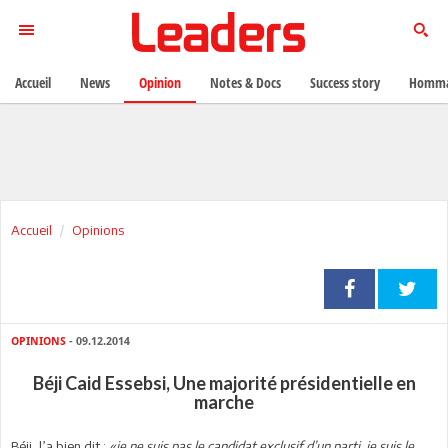
Accueil
News
Opinion
Notes & Docs
Success story
Homma
Accueil
Opinions
OPINIONS
- 09.12.2014
Béji Caid Essebsi, Une majorité présidentielle en
marche
Béji, l’a bien dit :
«je ne suis pas le candidat exclusif d’un parti, je suis le