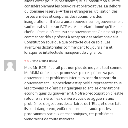
allons voter pour un président que la Constitution a limité
considérablement les pouvoirs et prérogatives. En dehors
du domaine réservé -Affaires étrangeres, utilisation des
forces armées et coupures des rubans lors des
inaugurations - il n'aura aucun pouvoir sur le gouvernement
sauf moral si bien sur BCE est élu et étant donné qu'il est le
chef du Parti d'où est issu ce gouvernement.On ne doit pas
commencer dés à présent à accepter des violations de la
Constitution sous quelque prétexte que ce soit . Les
aventures dictatoriales commencent toujours ainsi et
lorsque les intellectuels manquent de vigilance.
T.B.
- 12-12-2014 00:04
Mais Mr. BCE n´aurait pas non plus de moyens tout comme
Mr.MMM de tenir ses promesses parce qu´il ne va pas
gouverner. Les problèmes interieurs sont du ressort du
gouvernement. Le president est appelé á representer tous
les citoyens ca c´est clair quelques soient les orientations
économiques du gouvernemt. Notre preoccupation c´est le
retour en arrière, il ya derrière vous des agguerris aux
problèmes de gestions des affaires de l´Etat, et de ce fait
ils sont dangereux, voilà ce qui nous taraude pas les
programmes sociaux et économiques, ces problèmes
viendraient de toute manières.