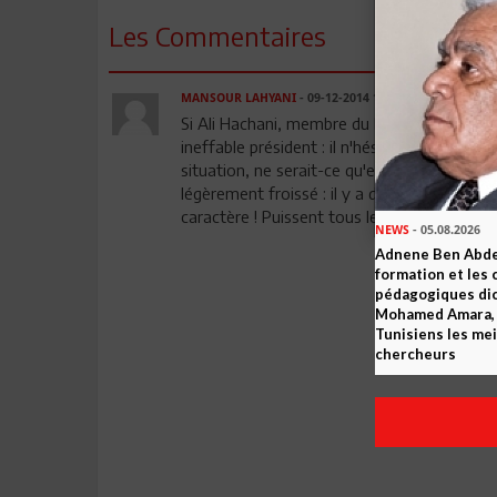
Les Commentaires
MANSOUR LAHYANI
- 09-12-2014 17:24
Si Ali Hachani, membre du Bureau Politique, 
ineffable président : il n'hésite pas à donne
situation, ne serait-ce qu'en évitant au J
légèrement froissé : il y a des moments où 
caractère ! Puissent tous les membres du BP
NEWS
- 05.08.2026
Adnene Ben Abde
formation et les 
pédagogiques dic
Mohamed Amara, o
Tunisiens les mei
chercheurs