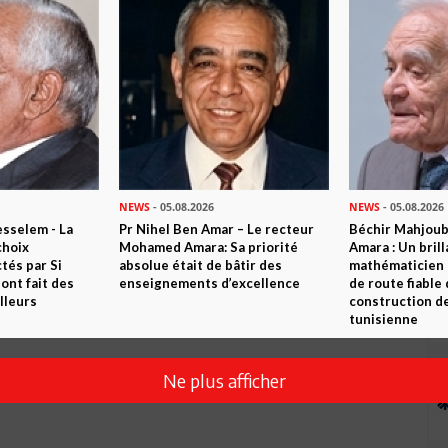
est bien plus conscient de la situation du Parti que son
r les indications qui permettront de ré-équilibrer cette
omhoury de sombrer encore une fois pour raison d'amour-propre
l'homme politique doit savoir forcer le destin et son propre
 et du Parti dans son ensemble en prendre de la graine !
NEWS
- 05.08.2026
NEWS
- 05.08.2026
sselem - La
Pr Nihel Ben Amar – Le recteur
Béchir Mahjou
choix
Mohamed Amara: Sa priorité
Amara : Un brill
tés par Si
absolue était de bâtir des
mathématicien
nt fait des
enseignements d’excellence
de route fiable 
lleurs
construction de
tunisienne
Ne plus afficher