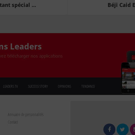
nt spécial ...
Béji Caid 
ons Leaders
ez télécharger nos applications
LEADERS TV
SUCCESS STORY
OPINIONS
TENDANCE
Annuaire de personnalités
Contact