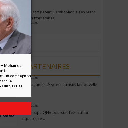
Abdelaziz Kacem: L’arabophobie s’en prend
aux chiffres arabes
09.07.2026
PARTENAIRES
b – Mohamed
ant
 et un compagnon
04.08.2026
dans la
OPPO lance l'A6c en Tunisie: la nouvelle
 l’université
...
29.07.2026
Le Groupe QNB poursuit l’exécution
rigoureuse ...