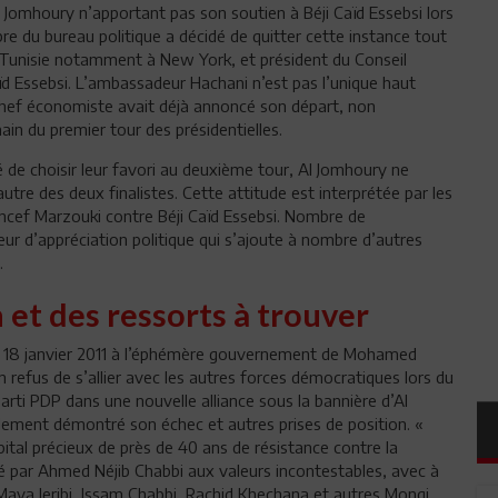
 Jomhoury n’apportant pas son soutien à Béji Caïd Essebsi lors
e du bureau politique a décidé de quitter cette instance tout
Tunisie notamment à New York, et président du Conseil
ïd Essebsi. L’ambassadeur Hachani n’est pas l’unique haut
, chef économiste avait déjà annoncé son départ, non
ain du premier tour des présidentielles.
 de choisir leur favori au deuxième tour, Al Jomhoury ne
tre des deux finalistes. Cette attitude est interprétée par les
cef Marzouki contre Béji Caïd Essebsi. Nombre de
ur d’appréciation politique qui s’ajoute à nombre d’autres
».
 et des ressorts à trouver
 le 18 janvier 2011 à l’éphémère gouvernement de Mohamed
 refus de s’allier avec les autres forces démocratiques lors du
parti PDP dans une nouvelle alliance sous la bannière d’Al
ment démontré son échec et autres prises de position. «
pital précieux de près de 40 ans de résistance contre la
é par Ahmed Néjib Chabbi aux valeurs incontestables, avec à
 Maya Jeribi, Issam Chabbi, Rachid Khechana et autres Mongi