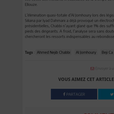
Ellouze.
L’élimination quasi-totale d’Al Jomhoury lors des légi
Siliana par Iyad Dahmani a déjà provoqué un électroch
présidentielles, Chabbi n’ayant glané que 1% des suff
pieds des dirigeants. A froid, l’analyse sera sans do
chercheront les ressorts indispensables au rebondiss
:
Ahmed Nejib Chabbi
Al Jomhoury
Beji Ca
Tags
Envoyer à u
VOUS AIMEZ CET ARTICLE
PARTAGER