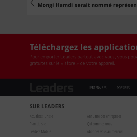
Mongi Hamdi serait nommé représenta
Téléchargez les applicati
Pour emporter Leaders partout avec vous, vous pouv
gratuites sur le « store » de votre appareil.
PARTENAIRES
DOSSIERS
SUR LEADERS
Actualités Tunisie
Annuaire des entreprises
Plan du site
Qui sommes nous
Leaders Mobile
Abonnez-vous au mensuel