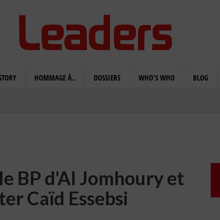
STORY
HOMMAGE À..
DOSSIERS
WHO'S WHO
BLOG
 le BP d'Al Jomhoury et
ter Caïd Essebsi