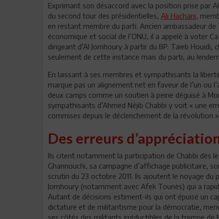
Exprimant son désaccord avec la position prise par Al
du second tour des présidentielles,
Ali Hachani
, membr
en restant membre du parti. Ancien ambassadeur de 
économique et social de l’ONU, il a appelé à voter Ca
dirigeant d’Al Jomhoury à partir du BP. Taieb Houidi
seulement de cette instance mais du parti, au lendem
En laissant à ses membres et sympathisants la liberté
marque pas un alignement net en faveur de l’un ou l’au
deux camps comme un soutien à peine déguisé à Mon
sympathisants d’Ahmed Néjib Chabbi y voit « une erre
commises depuis le déclenchement de la révolution 
Des erreurs d’appréciation
Ils citent notamment la participation de Chabbi dès
Ghannouchi, sa campagne d’affichage publicitaire, son
scrutin du 23 octobre 2011. Ils ajoutent le noyage du 
Jomhoury (notamment avec Afek Tounès) qui a rapide
Autant de décisions estiment-ils qui ont épuisé un ca
dictature et de militantisme pour la démocratie, men
ses côtés des militants irréductibles de la trempe de