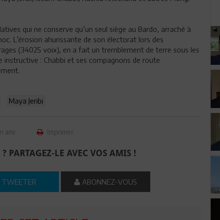
slatives qui ne conserve qu’un seul siège au Bardo, arraché à
oc. L’érosion ahurissante de son électorat lors des
rages (34025 voix), en a fait un tremblement de terre sous les
ute instructive : Chabbi et ses compagnons de route
ement.
Maya Jeribi
n ami
Imprimer
 ? PARTAGEZ-LE AVEC VOS AMIS !
TWEETER
ABONNEZ-VOUS