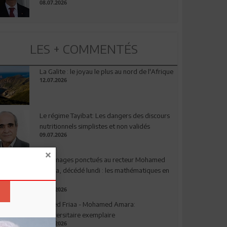
08.07.2026
LES + COMMENTÉS
La Galite : le joyau le plus au nord de l'Afrique
12.07.2026
Le régime Tayibat: Les dangers des discours
nutritionnels simplistes et non validés
09.07.2026
Hommages ponctués au recteur Mohamed
Amara, décédé lundi : les mathématiques en
deuil
03.08.2026
Ahmed Friaa - Mohamed Amara:
l’Universitaire exemplaire
04.08.2026