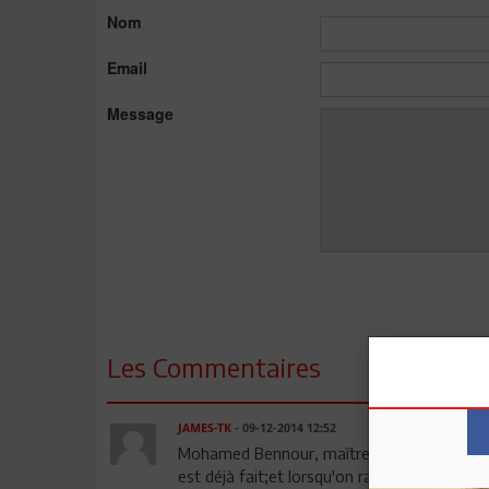
Nom
Email
Message
Les Commentaires
JAMES-TK
- 09-12-2014 12:52
Mohamed Bennour, maître incontesté, es la
est déjà fait;et lorsqu'on rate le rendez-vou