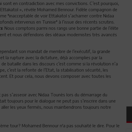
ui sont en contradiction avec mes convictions. C’est pourquoi,
 d’Ettakatol », révèle Mohamed Bennour. Fidèle compagnon de
ime "inacceptable de voir Ettakatol s’acharner contre Nidaa
nds intervenus en Tunisie" à l’issue des récents scrutins.
. Nous comptons parmi nos rangs une bonne partie de l’élite
s
ment et nous défendons des idéaux modernistes très avancés
ependant son mandat de membre de l’exécutif, la grande
 et la rupture avec la dictature, déjà accomplies par la
l de bataille dans les discours c’est comme si la révolution n’a
 c’est la refonte de l’Etat, la stabilisation sécurité, les
rtent. Et pour cela, nous devons composer avec toutes les
it pas s’asseoir avec Nidaa Tounès lors du démarrage du
tait toujours pour le dialogue ne peut pas s’inscrire dans une
y aller les yeux fermés, nous maintiendrons toujours notre
xième tour? Mohamed Bennour n'a pas souhaité le dire. Pour le