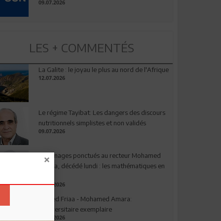
09.07.2026
LES + COMMENTÉS
La Galite : le joyau le plus au nord de l'Afrique
12.07.2026
Le régime Tayibat: Les dangers des discours
nutritionnels simplistes et non validés
09.07.2026
Hommages ponctués au recteur Mohamed
Amara, décédé lundi : les mathématiques en
deuil
03.08.2026
Ahmed Friaa - Mohamed Amara:
l’Universitaire exemplaire
04.08.2026