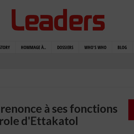
STORY
HOMMAGE À..
DOSSIERS
WHO'S WHO
BLOG
enonce à ses fonctions
role d'Ettakatol