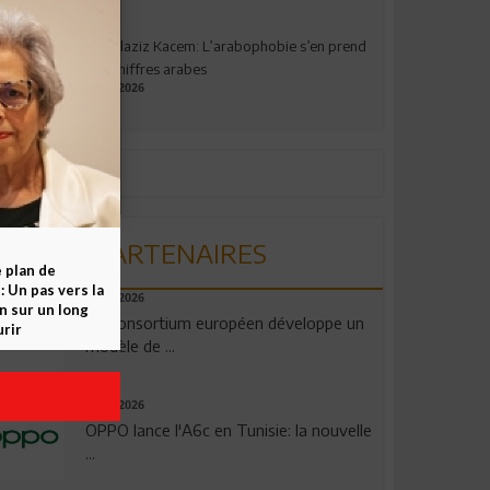
Abdelaziz Kacem: L’arabophobie s’en prend
aux chiffres arabes
09.07.2026
PARTENAIRES
e plan de
 Un pas vers la
06.08.2026
n sur un long
Un consortium européen développe un
rir
modèle de ...
04.08.2026
OPPO lance l'A6c en Tunisie: la nouvelle
...