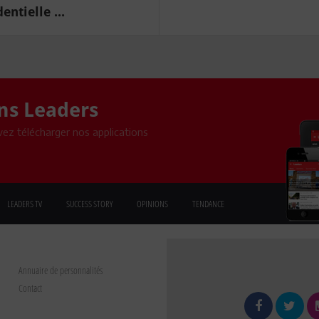
ntielle ...
ons Leaders
ez télécharger nos applications
LEADERS TV
SUCCESS STORY
OPINIONS
TENDANCE
Annuaire de personnalités
Contact