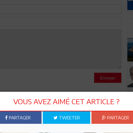
Envoyer
VOUS AVEZ AIMÉ CET ARTICLE ?
PARTAGER
TWEETER
PARTAGER
ngue de bois! Ce mea-culpa vient beaucoup trop tard,le mal
s de l'histoire,il ne vous reste plus,que vos yeux pour pleurer,