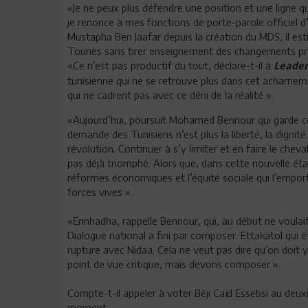
«Je ne peux plus défendre une position et une ligne q
je renonce à mes fonctions de porte-parole officiel
Mustapha Ben Jaafar depuis la création du MDS, il est
Tounès sans tirer enseignement des changements profo
«Ce n’est pas productif du tout, déclare-t-il à
Leader
tunisienne qui ne se retrouve plus dans cet acharne
qui ne cadrent pas avec ce déni de la réalité ».
«Aujourd’hui, poursuit Mohamed Bennour qui garde c
demande des Tunisiens n’est plus la liberté, la dignité
révolution. Continuer à s’y limiter et en faire le cheva
pas déjà triomphé. Alors que, dans cette nouvelle étape,
réformes économiques et l’équité sociale qui l’empo
forces vives ».
«Ennhadha, rappelle Bennour, qui, au début ne voula
Dialogue national a fini par composer. Ettakatol qui é
rupture avec Nidaa. Cela ne veut pas dire qu’on doit 
point de vue critique, mais devons composer ».
Compte-t-il appeler à voter Béji Caïd Essebsi au deu
moment.