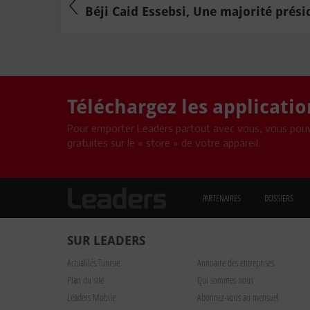
Béji Caid Essebsi, Une majorité préside
Téléchargez les applicati
Pour emporter Leaders partout avec vous, vous pouv
gratuites sur le « store » de votre appareil.
PARTENAIRES
DOSSIERS
SUR LEADERS
Actualités Tunisie
Annuaire des entreprises
Plan du site
Qui sommes nous
Leaders Mobile
Abonnez-vous au mensuel