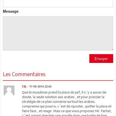
Message
Envoyer
Les Commentaires
T.B.
- 17-09-2014 22:43
Que le musulman prend la place du juif, il n´y a aucun de
doute, la seule solution aux arabes , et pour preciser la
stratégie de ce plan concerne surtout les arabes,
comprenne qui pourra, c´est de riposter, quitter la place et
faire face , et reagir. Mais ce que vous proposez Mr. Farhat,
c´est autant chercher une aiguille dans une botte de foin.