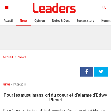
Accueil
News
Opinion
Notes & Docs
Success story
Homma
Accueil
News
NEWS
- 17.09.2014
Pour les musulmans, cri du coeur et d'alarme d'Edwy
Plenel
Edwy Plenel, ancien journaliste du monde, cofondateur et président du