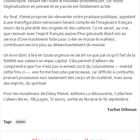
catastrophe, faisant de l'islam le nouveau problème juif, car toute
stigmatisation en pensée et en parole est fatalement actée.
Au final, Plenel propose de réinventer notre pratique politique, appelant
à une transfiguration nécessaire tenant compte de l'imaginaire français
nourri de la pluralité des origines et des cultures. Ce ne serait, au vrai,
que renouer avec l'esprit français aujourd'hui galvaudé étant mis au
service d'une machinerie faite pour créer en masse le malheur,
contribuant encore plus au désenchantement du monde.
Un livre donc à lire en toute urgence ne serait-ce que parce qu'il fait de la
fidélité aux valeurs un enjeu capital. Cela permet d'ailleurs de
comprendre que l'on n'est pas vraiment sorti du colonialisme — mental
cette fois-ci —, une forme bien plus pernicieuse, car difficile à combatte,
prenant possession non seulement des corps et du matériel, mais aussi
des esprits, du spirituel.
Pour les musulmans de Edwy Plenel, éditions La découverte, Collection
Cahiers libres, 136 pages, 12 euros, sortie en librairie le 18 septembre.
Farhat Othman
:
islam
Tags