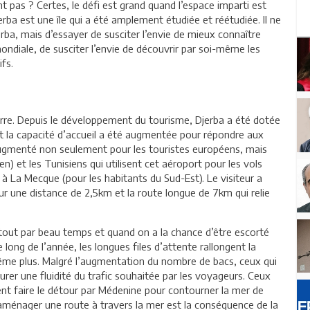
 pas ? Certes, le défi est grand quand l’espace imparti est
erba est une île qui a été amplement étudiée et réétudiée. Il ne
erba, mais d’essayer de susciter l’envie de mieux connaître
ndiale, de susciter l’envie de découvrir par soi-même les
fs.
terre. Depuis le développement du tourisme, Djerba a été dotée
t la capacité d’accueil a été augmentée pour répondre aux
a augmenté non seulement pour les touristes européens, mais
n) et les Tunisiens qui utilisent cet aéroport pour les vols
 à La Mecque (pour les habitants du Sud-Est). Le visiteur a
 sur une distance de 2,5km et la route longue de 7km qui relie
tout par beau temps et quand on a la chance d’être escorté
e long de l’année, les longues files d’attente rallongent la
ême plus. Malgré l’augmentation du nombre de bacs, ceux qui
urer une fluidité du trafic souhaitée par les voyageurs. Ceux
rent faire le détour par Médenine pour contourner la mer de
’aménager une route à travers la mer est la conséquence de la