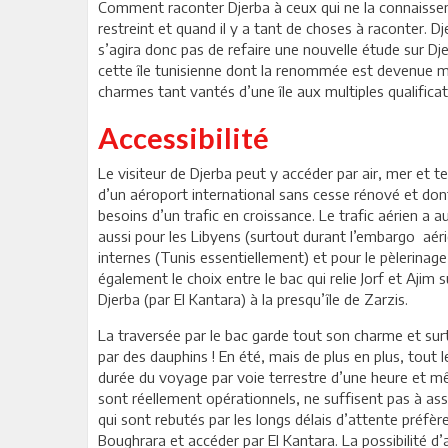
Comment raconter Djerba à ceux qui ne la connaissent
restreint et quand il y a tant de choses à raconter. Dj
s’agira donc pas de refaire une nouvelle étude sur Dj
cette île tunisienne dont la renommée est devenue mo
charmes tant vantés d’une île aux multiples qualificati
Accessibilité
Le visiteur de Djerba peut y accéder par air, mer et 
d’un aéroport international sans cesse rénové et don
besoins d’un trafic en croissance. Le trafic aérien 
aussi pour les Libyens (surtout durant l’embargo aérie
internes (Tunis essentiellement) et pour le pèlerinage
également le choix entre le bac qui relie Jorf et Ajim
Djerba (par El Kantara) à la presqu’île de Zarzis.
La traversée par le bac garde tout son charme et sur
par des dauphins ! En été, mais de plus en plus, tout l
durée du voyage par voie terrestre d’une heure et m
sont réellement opérationnels, ne suffisent pas à ass
qui sont rebutés par les longs délais d’attente préfè
Boughrara et accéder par El Kantara. La possibilité d