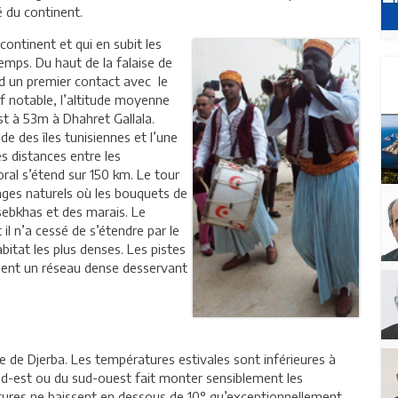
é du continent.
continent et qui en subit les
emps. Du haut de la falaise de
end un premier contact avec le
ef notable, l’altitude moyenne
st à 53m à Dhahret Gallala.
de des îles tunisiennes et l’une
es distances entre les
toral s’étend sur 150 km. Le tour
sages naturels où les bouquets de
sebkhas et des marais. Le
l n’a cessé de s’étendre par le
itat les plus denses. Les pistes
nent un réseau dense desservant
de de Djerba. Les températures estivales sont inférieures à
sud-est ou du sud-ouest fait monter sensiblement les
atures ne baissent en dessous de 10° qu’exceptionnellement.