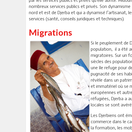
nombreux services publics et privés. Son dynamisme e
nord et est de Djerba et qui a dynamisé l’artisanat, l
services (santé, conseils juridiques et techniques).
Migrations
Si le peuplement de D
population, il a été
migratoires. Sur un f
siècles des population
une île refuge pour d
pugnacité de ses habi
révèle dans un patrim
et immatériel où se 
européennes et autres
réfugiées, Djerba a a
locales se sont avéré
Les Djerbiens ont émig
commerce dans le cad
la formation, les mobi