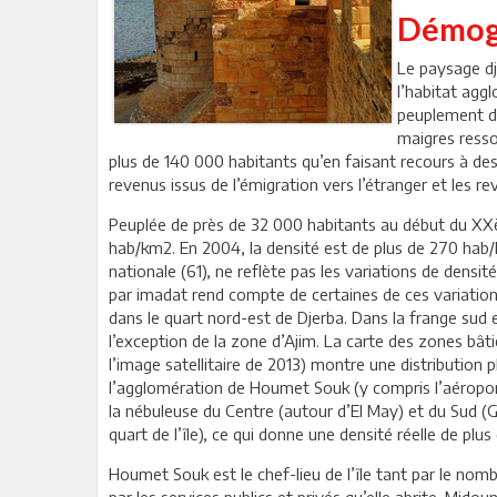
Démog
Le paysage dj
l’habitat aggl
peuplement de 
maigres resso
plus de 140 000 habitants qu’en faisant recours à des 
revenus issus de l’émigration vers l’étranger et les r
Peuplée de près de 32 000 habitants au début du XXè
hab/km2. En 2004, la densité est de plus de 270 ha
nationale (61), ne reflète pas les variations de densi
par imadat rend compte de certaines de ces variation
dans le quart nord-est de Djerba. Dans la frange su
l’exception de la zone d’Ajim. La carte des zones bât
l’image satellitaire de 2013) montre une distribution
l’agglomération de Houmet Souk (y compris l’aéroport
la nébuleuse du Centre (autour d’El May) et du Sud (Ga
quart de l’île), ce qui donne une densité réelle de pl
Houmet Souk est le chef-lieu de l’île tant par le nomb
par les services publics et privés qu’elle abrite. Mi