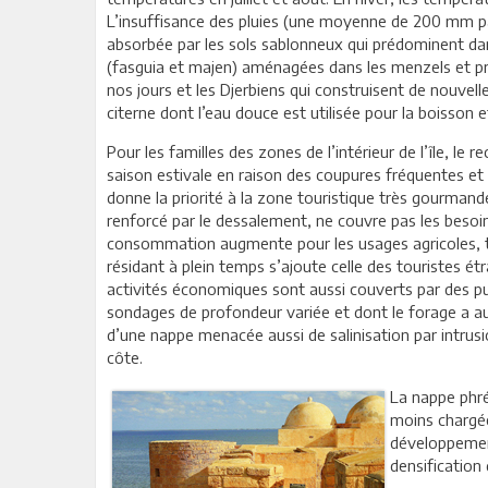
L’insuffisance des pluies (une moyenne de 200 mm p
absorbée par les sols sablonneux qui prédominent dans 
(fasguia et majen) aménagées dans les menzels et pr
nos jours et les Djerbiens qui construisent de nouve
citerne dont l’eau douce est utilisée pour la boisson e
Pour les familles des zones de l’intérieur de l’île, le
saison estivale en raison des coupures fréquentes et 
donne la priorité à la zone touristique très gourman
renforcé par le dessalement, ne couvre pas les besoin
consommation augmente pour les usages agricoles, t
résidant à plein temps s’ajoute celle des touristes étr
activités économiques sont aussi couverts par des pu
sondages de profondeur variée et dont le forage a au
d’une nappe menacée aussi de salinisation par intrusi
côte.
La nappe phréa
moins chargée 
développement
densification