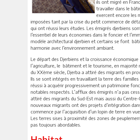
ils ont migré en Fra
travailler dans le bâ
exercent encore les 
imposées tant par la crise du petit commerce de détai
qui ont réussi leurs études. Les émigrés djerbiens son
l’essentiel de leurs économies dans le foncier et l’im
modèle architectural djerbien et certains se font bâtir
harmonie avec l’environnement ambiant.
Le départ des Djerbiens et la croissance économique 
l’agriculture, le bâtiment et le tourisme, en majorité 
du XXème siècle, Djerba a attiré des migrants en p
Ils se sont intégrés en travaillant la terre des famill
réussi à acquérir progressivement un patrimoine fonci
notables respectés. L’afflux des émigrés n’a pas ces
attiré des migrants du Sud-Est mais aussi du Centre
nouveaux migrants ont des projets d’intégration dans l
commence par l’acquisition d’un lopin de terre en vue
Les terres sises à proximité des zones de peuplement
pas toujours abordables.
Habitat