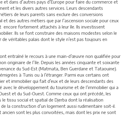
nce et dans d’autres pays d’Europe pour faire du commerce et
timent et les divers autres services. Leurs descendants
métiers de leurs parents sans exclure des conversions
l et des autres métiers que par l’ascension sociale pour ceux
t encore fortement attachés à leur île. Ils investissent
mobilier. Ils se font construire des maisons modestes selon le
 de véritables palais dont le style n’est pas toujours en
ont entraîné le recours à une main-d’œuvre non qualifiée pour
non originaire de l’île. Depuis les années cinquante et soixante
rovenance du Sud-Est (Matmata, Ben Guerdane et Tataouine).
es émigrées à Tunis ou à l’étranger. Parmi eux certains ont
er et immobilier qui fait d’eux et de leurs descendants des
sé avec le développement du tourisme et de l’immobilier qui a
-Ouest et du Sud-Ouest. Comme ceux qui ont précédé, les
e tissu social et spatial de Djerba dont la réalisation
 de la construction d’un logement aussi rudimentaire soit-il.
 ancien sont les plus convoitées, mais dont les prix ne sont