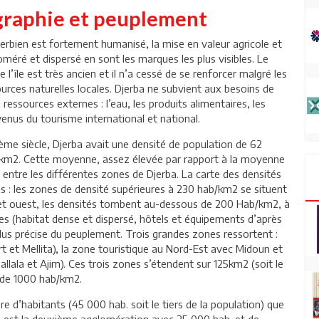
raphie et peuplement
erbien est fortement humanisé, la mise en valeur agricole et
oméré et dispersé en sont les marques les plus visibles. Le
l’île est très ancien et il n’a cessé de se renforcer malgré les
urces naturelles locales. Djerba ne subvient aux besoins de
ressources externes : l’eau, les produits alimentaires, les
evenus du tourisme international et national.
me siècle, Djerba avait une densité de population de 62
b/km2. Cette moyenne, assez élevée par rapport à la moyenne
té entre les différentes zones de Djerba. La carte des densités
s : les zones de densité supérieures à 230 hab/km2 se situent
d et ouest, les densités tombent au-dessous de 200 Hab/km2, à
ies (habitat dense et dispersé, hôtels et équipements d’après
 plus précise du peuplement. Trois grandes zones ressortent :
 et Mellita), la zone touristique au Nord-Est avec Midoun et
llala et Ajim). Ces trois zones s’étendent sur 125km2 (soit le
us de 1000 hab/km2.
re d’habitants (45 000 hab. soit le tiers de la population) que
doun est la deuxième agglomération avec 25 000 hab. et de