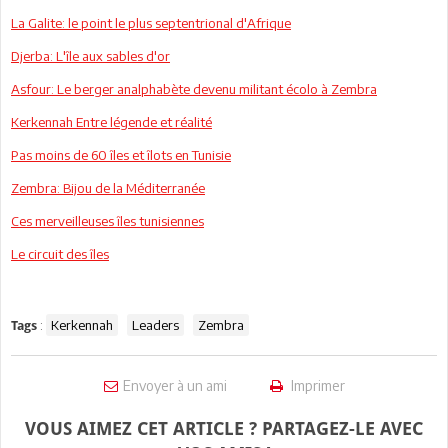
La Galite: le point le plus septentrional d'Afrique
Djerba: L'île aux sables d'or
Asfour: Le berger analphabète devenu militant écolo à Zembra
Kerkennah Entre légende et réalité
Pas moins de 60 îles et îlots en Tunisie
Zembra: Bijou de la Méditerranée
Ces merveilleuses îles tunisiennes
Le circuit des îles
:
Kerkennah
Leaders
Zembra
Tags
Envoyer à un ami
Imprimer
VOUS AIMEZ CET ARTICLE ? PARTAGEZ-LE AVEC