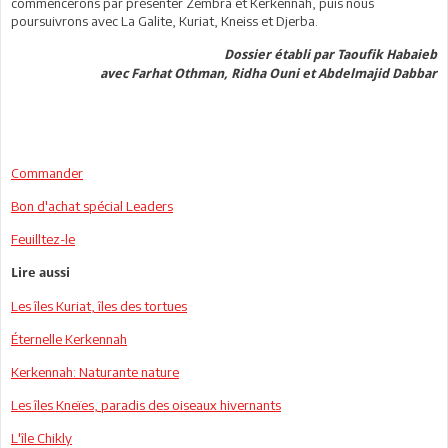
commencerons par présenter Zembra et Kerkennah, puis nous
poursuivrons avec La Galite, Kuriat, Kneiss et Djerba.
Dossier établi par Taoufik Habaieb
avec Farhat Othman, Ridha Ouni et Abdelmajid Dabbar
Commander
Bon d'achat spécial Leaders
Feuilltez-le
Lire aussi
Les îles Kuriat, îles des tortues
Éternelle Kerkennah
Kerkennah: Naturante nature
Les îles Kneïes, paradis des oiseaux hivernants
L'île Chikly