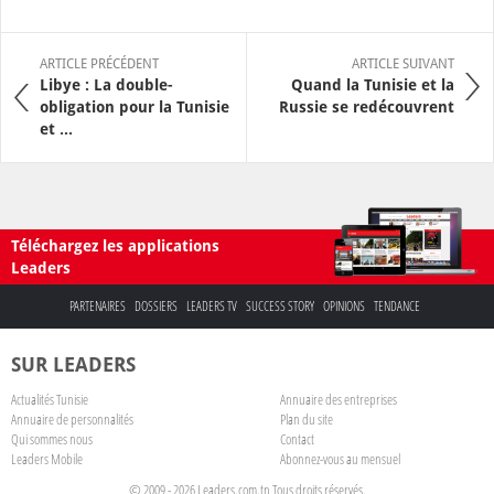
ARTICLE PRÉCÉDENT
ARTICLE SUIVANT
Libye : La double-
Quand la Tunisie et la
obligation pour la Tunisie
Russie se redécouvrent
et ...
Téléchargez les applications
Leaders
PARTENAIRES
DOSSIERS
LEADERS TV
SUCCESS STORY
OPINIONS
TENDANCE
SUR LEADERS
Actualités Tunisie
Annuaire des entreprises
Annuaire de personnalités
Plan du site
Qui sommes nous
Contact
Leaders Mobile
Abonnez-vous au mensuel
© 2009 - 2026 Leaders.com.tn Tous droits réservés.