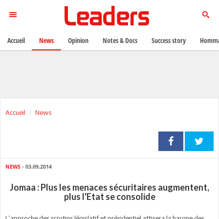
Accueil
News
Opinion
Notes & Docs
Success story
Homma
Accueil
News
NEWS
- 03.09.2014
Jomaa : Plus les menaces sécuritaires augmentent,
plus l'Etat se consolide
L’approche des scrutins législatif et présidentiel attisera la hargne des