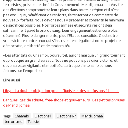
terroristes, prévient le chef du Gouvernement, Mehdi Jomaa. La réussite
des élections compromettra leurs plans dans toute la région et il n’est
pas exclu que, bénéficiant de renforts, ils tenteront de commettre de
nouveaux forfaits. Nous devons nous y préparer et consentir le minimum
de sacrifices possibles. Nos forces armées et sécuritaires ont déjà
suffisamment payé le prix du sang. Leur engagement est encore plus
déterminé. Plus le danger monte, plus l’Etat se consolide. C’est notre
vraie victoire contre ceux qui s’inscrivent en négation à notre projet de
démocratie, de liberté et de modernité».
«Les attentats du Chaambi, poursuit-il, auront marqué un grand tournant
et provoqué un grand sursaut. Nous ne pouvons pas crier victoire, et
devons rester vigilants et mobilisés. La traque s’intensifie et nous
finirons par l’emporter».
Lire aussi
Libye : La double-obligation pour la Tunisie et des confusions à bannir
Banques, gaz de schiste, free-shops et gouverneurs : Les petites phrases
de Mehdi Jomaa
:
Chaambi
Elections l
Elections Pr
Mehdi Jomaa
Tags
terrorisme
Tunisie