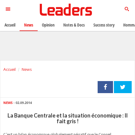
Accueil
News
Opinion
Notes & Docs
Success story
Homma
Accueil
News
NEWS
- 02.09.2014
La Banque Centrale et la situation économique : Il
fait gris !
C’est un bilan économique globalement négatif que le Conseil