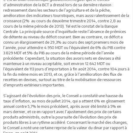
d’administration de la BCT a dressé lors de sa dernière réunion :
redressement dans les secteurs de l’agriculture et de la pêche,
amélioration des indicateurs touristiques, mais aussi ralentissement de la
croissance (2% au cours du deuxième trimestre 2014, contre 2,8 au
cours de la même période de 2013). Tel est le constat de la Banque
Centrale. La principale source d’inquiétude reste l’absence de prémices
de détente au niveau du déficit courant. Bien au contraire, ce déficit a
connu un élargissement de 29,3% au cours des sept premiers mois de
l’année, pour atteindre 4.950 MDT ou l’équivalent de 6% du PIB contre
3.829 MDT et 5% du PIB au cours de la même période de l’année
précédente. Cependant, la situation des avoirs nets en devises a été
maintenue à un niveau acceptable, soit environ 12.642 MDT ou
l’équivalent de 113 jours d’importation à fin août 2014, contre 104 jours à
la fin du même mois en 2013, et ce, grâce à l’amélioration des flux de
recettes en devises, surtout au titre de la mobilisation de ressources
d’emprunts extérieurs importantes.
S’agissant de l’évolution des prix, le Conseil a constaté une hausse du
taux d’inflation, au mois de juillet 2014, qui a atteint 6% en glissement
annuel contre 5,7% le mois précédent, après avoir été limité à 5% en
mars dernier, et ce en rapport avec l’ajustement des prix de certains
produits administrés, outre la poursuite de l’évolution des prix de
produits libres à un rythme accéléré. Concernant le marché des changes,
le Conseil a noté une certaine reprise de la valeur du dinar par rapport à