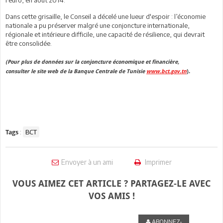
l’euro, en août 2014.
Dans cette grisaille, le Conseil a décelé une lueur d'espoir : l’économie
nationale a pu préserver malgré une conjoncture internationale,
régionale et intérieure difficile, une capacité de résilience, qui devrait
être consolidée.
(Pour plus de données sur la conjoncture économique et financière,
consulter le site web de la Banque Centrale de Tunisie
www.bct.gov.tn
).
:
BCT
Tags
Envoyer à un ami
Imprimer
VOUS AIMEZ CET ARTICLE ? PARTAGEZ-LE AVEC
VOS AMIS !
ABONNEZ-