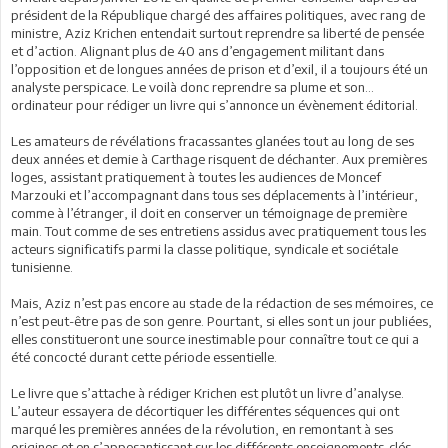
président de la République chargé des affaires politiques, avec rang de
ministre, Aziz Krichen entendait surtout reprendre sa liberté de pensée
et d’action. Alignant plus de 40 ans d’engagement militant dans
l’opposition et de longues années de prison et d’exil, il a toujours été un
analyste perspicace. Le voilà donc reprendre sa plume et son…
ordinateur pour rédiger un livre qui s’annonce un évènement éditorial.
Les amateurs de révélations fracassantes glanées tout au long de ses
deux années et demie à Carthage risquent de déchanter. Aux premières
loges, assistant pratiquement à toutes les audiences de Moncef
Marzouki et l’accompagnant dans tous ses déplacements à l’intérieur,
comme à l’étranger, il doit en conserver un témoignage de première
main. Tout comme de ses entretiens assidus avec pratiquement tous les
acteurs significatifs parmi la classe politique, syndicale et sociétale
tunisienne.
Mais, Aziz n’est pas encore au stade de la rédaction de ses mémoires, ce
n’est peut-être pas de son genre. Pourtant, si elles sont un jour publiées,
elles constitueront une source inestimable pour connaître tout ce qui a
été concocté durant cette période essentielle.
Le livre que s’attache à rédiger Krichen est plutôt un livre d’analyse.
L’auteur essayera de décortiquer les différentes séquences qui ont
marqué les premières années de la révolution, en remontant à ses
origines et en s’appesantissant sur les différents enseignements-clés