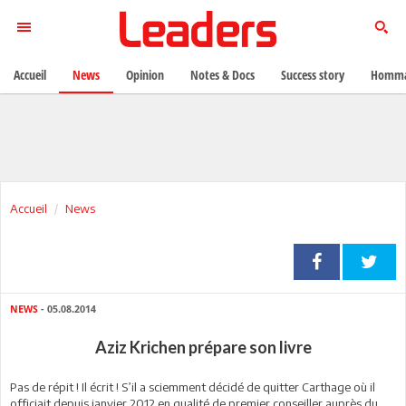
Accueil
News
Opinion
Notes & Docs
Success story
Homma
Accueil
News
NEWS
- 05.08.2014
Aziz Krichen prépare son livre
Pas de répit ! Il écrit ! S’il a sciemment décidé de quitter Carthage où il
officiait depuis janvier 2012 en qualité de premier conseiller auprès du