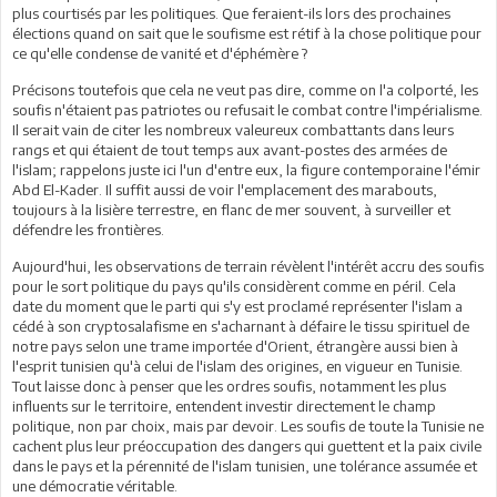
plus courtisés par les politiques. Que feraient-ils lors des prochaines
élections quand on sait que le soufisme est rétif à la chose politique pour
ce qu'elle condense de vanité et d'éphémère ?
Précisons toutefois que cela ne veut pas dire, comme on l'a colporté, les
soufis n'étaient pas patriotes ou refusait le combat contre l'impérialisme.
Il serait vain de citer les nombreux valeureux combattants dans leurs
rangs et qui étaient de tout temps aux avant-postes des armées de
l'islam; rappelons juste ici l'un d'entre eux, la figure contemporaine l'émir
Abd El-Kader. Il suffit aussi de voir l'emplacement des marabouts,
toujours à la lisière terrestre, en flanc de mer souvent, à surveiller et
défendre les frontières.
Aujourd'hui, les observations de terrain révèlent l'intérêt accru des soufis
pour le sort politique du pays qu'ils considèrent comme en péril. Cela
date du moment que le parti qui s'y est proclamé représenter l'islam a
cédé à son cryptosalafisme en s'acharnant à défaire le tissu spirituel de
notre pays selon une trame importée d'Orient, étrangère aussi bien à
l'esprit tunisien qu'à celui de l'islam des origines, en vigueur en Tunisie.
Tout laisse donc à penser que les ordres soufis, notamment les plus
influents sur le territoire, entendent investir directement le champ
politique, non par choix, mais par devoir. Les soufis de toute la Tunisie ne
cachent plus leur préoccupation des dangers qui guettent et la paix civile
dans le pays et la pérennité de l'islam tunisien, une tolérance assumée et
une démocratie véritable.