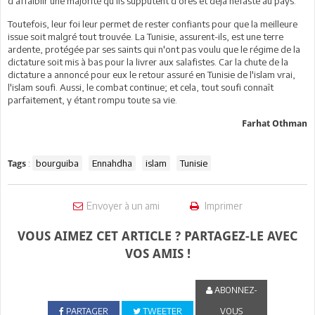
d'affaiblir une majorité qu'ils supputent d'ores et déjà néfaste au pays.
Toutefois, leur foi leur permet de rester confiants pour que la meilleure
issue soit malgré tout trouvée. La Tunisie, assurent-ils, est une terre
ardente, protégée par ses saints qui n'ont pas voulu que le régime de la
dictature soit mis à bas pour la livrer aux salafistes. Car la chute de la
dictature a annoncé pour eux le retour assuré en Tunisie de l'islam vrai,
l'islam soufi. Aussi, le combat continue; et cela, tout soufi connaît
parfaitement, y étant rompu toute sa vie.
Farhat Othman
:
bourguiba
Ennahdha
islam
Tunisie
Tags
Envoyer à un ami
Imprimer
VOUS AIMEZ CET ARTICLE ? PARTAGEZ-LE AVEC
VOS AMIS !
ABONNEZ-
PARTAGER
TWEETER
VOUS