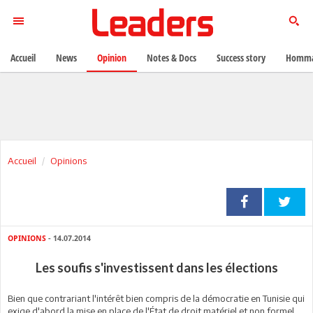
Accueil
News
Opinion
Notes & Docs
Success story
Homma
Accueil
Opinions
OPINIONS
- 14.07.2014
Les soufis s'investissent dans les élections
Bien que contrariant l'intérêt bien compris de la démocratie en Tunisie qui
exige d'abord la mise en place de l'État de droit matériel et non formel,