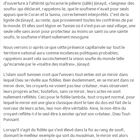
d'ouverture à l'altérité qu'incarne le pèlerin (sâlik) Jûnayd, «Seigneur des
soufis» qui déclarait, rappelons-le, que le soufisme n'avait pour seuls
appuis que le Coran et la Sunna, correctement interprétés. C'est de la
lignée de Jûnayd, au reste, que proviennent toutes les confréries de par
le monde. Et elles sont légion en Tunisie où il n'est pas un seul village, une
seule ville sans avoir pour protecteur au moins un saint ou une sainte
soufis, le soufisme n'étant nullement misogyne.
Nous verrons ci-après ce que cette présence capillarisée sur tout le
territoire national aura comme incidences politiques probables;
rappelons avant cela succinctement la vision soufie du monde telle
qu'incarnée par le «maître des maîtres», Jûnayd.
L'islam soufi tunisien croit que l'univers tout entier est un miroir dans
lequel Dieu se révèle aux fidèles. Bien évidemment, en se mirant dans ce
miroir divin, les croyants ne voient pas leur créateur, mais observent
leurs propres actes; toutefois, sans ce miroir, leurs actes ne sont
nullement reflétés. Ceci pour le fidèle lambda, tout croyant normal, pour
lequel le miroir est une glace classique dont le tain du dos est fait de la
noirceur de leurs actes, leur non-être véritable. Ainsi, le non-être du
croyant reflète-t-il le seul être à exister qu'est son créateur, Dieu Tout-
Puissant.
Lorsqu'il s'agit du fidèle qui s'est élevé dans la foi au rang de soufi,
donnant le meilleur exemple qui soit du musulman, le miroir est alors