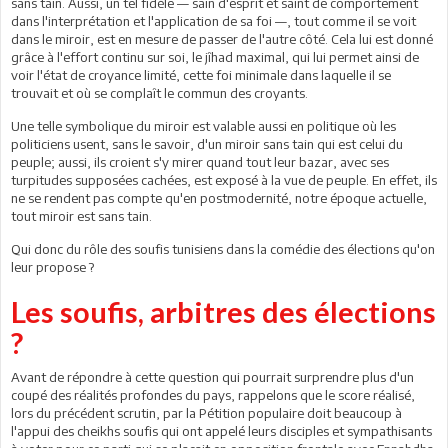
sans tain. Aussi, un tel fidèle — sain d'esprit et saint de comportement
dans l'interprétation et l'application de sa foi —, tout comme il se voit
dans le miroir, est en mesure de passer de l'autre côté. Cela lui est donné
grâce à l'effort continu sur soi, le jîhad maximal, qui lui permet ainsi de
voir l'état de croyance limité, cette foi minimale dans laquelle il se
trouvait et où se complaît le commun des croyants.
Une telle symbolique du miroir est valable aussi en politique où les
politiciens usent, sans le savoir, d'un miroir sans tain qui est celui du
peuple; aussi, ils croient s'y mirer quand tout leur bazar, avec ses
turpitudes supposées cachées, est exposé à la vue de peuple. En effet, ils
ne se rendent pas compte qu'en postmodernité, notre époque actuelle,
tout miroir est sans tain.
Qui donc du rôle des soufis tunisiens dans la comédie des élections qu'on
leur propose ?
Les soufis, arbitres des élections
?
Avant de répondre à cette question qui pourrait surprendre plus d'un
coupé des réalités profondes du pays, rappelons que le score réalisé,
lors du précédent scrutin, par la Pétition populaire doit beaucoup à
l'appui des cheikhs soufis qui ont appelé leurs disciples et sympathisants