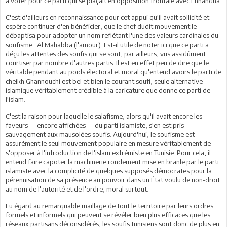
à voter pour ce parti qui se plaçait en opposition frontale avec Ennahdha.
C'est d'ailleurs en reconnaissance pour cet appui qu'il avait sollicité et
espère continuer d'en bénéficier, que le chef dudit mouvement le
débaptisa pour adopter un nom reflétant l'une des valeurs cardinales du
soufisme : Al Mahabba (l'amour). Est-il utile de noter ici que ce parti a
déçu les attentes des soufis qui se sont, par ailleurs, vus assidûment
courtiser par nombre d'autres partis. Il est en effet peu de dire que le
véritable pendant au poids électoral et moral qu'entend avoirs le parti de
cheikh Ghannouchi est bel et bien le courant soufi, seule alternative
islamique véritablement crédible à la caricature que donne ce parti de
l'islam.
C'est la raison pour laquelle le salafisme, alors qu'il avait encore les
faveurs — encore affichées — du parti islamiste, s'en est pris
sauvagement aux mausolées soufis. Aujourd'hui, le soufisme est
assurément le seul mouvement populaire en mesure véritablement de
s'opposer à l'introduction de l'islam extrémiste en Tunisie. Pour cela, il
entend faire capoter la machinerie rondement mise en branle par le parti
islamiste avec la complicité de quelques supposés démocrates pour la
pérennisation de sa présence au pouvoir dans un État voulu de non-droit
au nom de l'autorité et de l'ordre, moral surtout.
Eu égard au remarquable maillage de tout le territoire par leurs ordres
formels et informels qui peuvent se révéler bien plus efficaces que les
réseaux partisans déconsidérés, les soufis tunisiens sont donc de plus en