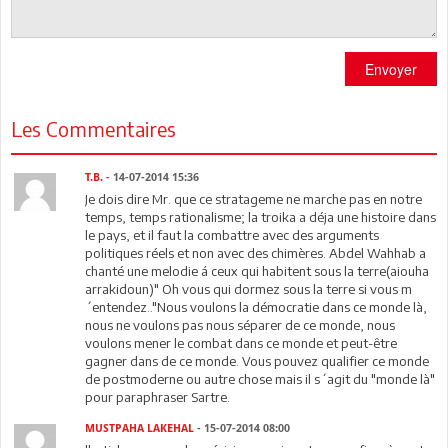
Envoyer
Les Commentaires
T.B.
- 14-07-2014 15:36
Je dois dire Mr. que ce stratageme ne marche pas en notre
temps, temps rationalisme; la troika a déja une histoire dans
le pays, et il faut la combattre avec des arguments
politiques réels et non avec des chimères. Abdel Wahhab a
chanté une melodie á ceux qui habitent sous la terre(aiouha
arrakidoun)" Oh vous qui dormez sous la terre si vous m
´entendez.."Nous voulons la démocratie dans ce monde là,
nous ne voulons pas nous séparer de ce monde, nous
voulons mener le combat dans ce monde et peut-être
gagner dans de ce monde. Vous pouvez qualifier ce monde
de postmoderne ou autre chose mais il s´agit du "monde là"
pour paraphraser Sartre.
MUSTPAHA LAKEHAL
- 15-07-2014 08:00