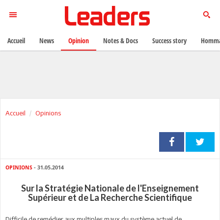
Accueil
News
Opinion
Notes & Docs
Success story
Homma
Accueil
Opinions
OPINIONS
- 31.05.2014
Sur la Stratégie Nationale de l'Enseignement
Supérieur et de La Recherche Scientifique
Difficile de remédier aux multiples maux du système actuel de