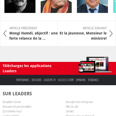
ARTICLE PRÉCÉDENT
ARTICLE SUIVANT
Mongi Hamdi, objectif : une
Et la jeunesse, Monsieur le
forte relance de la ...
ministre!
Téléchargez les applications
Leaders
PARTENAIRES
DOSSIERS
LEADERS TV
SUCCESS STORY
OPINIONS
TENDANCE
SUR LEADERS
Actualités Tunisie
Annuaire des entreprises
Annuaire de personnalités
Plan du site
Qui sommes nous
Contact
Leaders Mobile
Abonnez-vous au mensuel