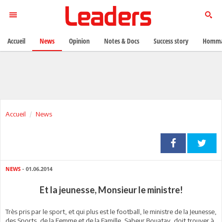
Accueil
News
Opinion
Notes & Docs
Success story
Homma
Accueil
News
NEWS
- 01.06.2014
Et la jeunesse, Monsieur le ministre!
Très pris par le sport, et qui plus est le football, le ministre de la Jeunesse,
des Sports, de la Femme et de la Famille, Sabeur Bouatay, doit trouver à