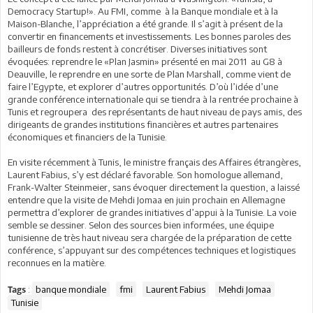
Democracy Startup!». Au FMI, comme à la Banque mondiale et à la
Maison-Blanche, l’appréciation a été grande. Il s’agit à présent de la
convertir en financements et investissements. Les bonnes paroles des
bailleurs de fonds restent à concrétiser. Diverses initiatives sont
évoquées: reprendre le «Plan Jasmin» présenté en mai 2011 au G8 à
Deauville, le reprendre en une sorte de Plan Marshall, comme vient de
faire l’Egypte, et explorer d’autres opportunités. D’où l’idée d’une
grande conférence internationale qui se tiendra à la rentrée prochaine à
Tunis et regroupera des représentants de haut niveau de pays amis, des
dirigeants de grandes institutions financières et autres partenaires
économiques et financiers de la Tunisie.
En visite récemment à Tunis, le ministre français des Affaires étrangères,
Laurent Fabius, s’y est déclaré favorable. Son homologue allemand,
Frank-Walter Steinmeier, sans évoquer directement la question, a laissé
entendre que la visite de Mehdi Jomaa en juin prochain en Allemagne
permettra d’explorer de grandes initiatives d’appui à la Tunisie. La voie
semble se dessiner. Selon des sources bien informées, une équipe
tunisienne de très haut niveau sera chargée de la préparation de cette
conférence, s’appuyant sur des compétences techniques et logistiques
reconnues en la matière.
:
banque mondiale
fmi
Laurent Fabius
Mehdi Jomaa
Tags
Tunisie