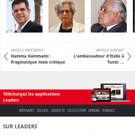
ARTICLE PRÉCÉDENT
ARTICLE SUIVANT
Hamma Hammami :
L'ambassadeur d'Italie à
Pragmatique mais critique
Tunis: ...
Téléchargez les applications
Leaders
PARTENAIRES
DOSSIERS
LEADERS TV
SUCCESS STORY
OPINIONS
TENDANCE
SUR LEADERS