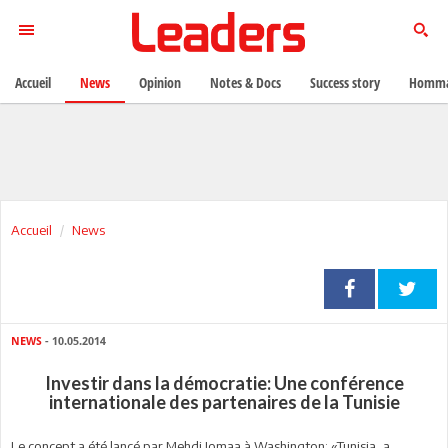
Accueil
News
Opinion
Notes & Docs
Success story
Homma
Accueil
News
NEWS
- 10.05.2014
Investir dans la démocratie: Une conférence
internationale des partenaires de la Tunisie
Le concept a été lancé par Mehdi Jomaa à Washington: «Tunisia, a