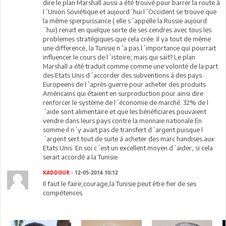
dire le plan Marshall aussi a été trouvé pour barrer la route à
l´Union Soviétique et aujourd´hui l´Occident se trouve que
la même sperpuissance ( elle s´appelle la Russie aujourd
´hui) renait en quelque sorte de ses cendres avec tous les
problemes stratégiques que cela crée. Il ya tout de même
une difference, la Tunisie n´a pas l´importance qui pourrait
influencer le cours de l´istoire; mais qui sait? Le plan
Marshall a été traduit comme comme une volonté de la part
des Etats Unis d´accorder des subventions á des pays
Europeens de l´après guerre pour acheter des produits
Américains qui étaient en surproduction pour ainsi dire
renforcer le système de l´économie de marché. 32% de l
´aide sont alimentaire et que les bénéficiares pouvaient
vendre dans leurs pays contre la monnaie nationale.En
somme il n´y avait pas de transfert d´argent puisque l
´argent sert tout de suite á acheter des marc handises aux
Etats Unis. En soi c´est un excellent moyen d´aider, si cela
serait accordé a la Tunisie.
KADDOUR
- 12-05-2014 10:12
Il faut le faire,courage,la Tunisie peut être fier de ses
compétences.