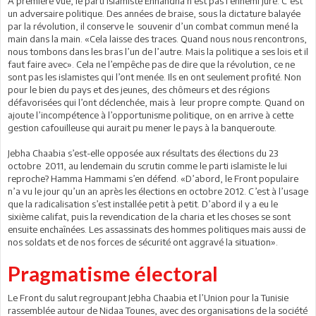
A première vue, le parti islamiste Ennahdha n’est pas l’ennemi juré. C’est
un adversaire politique. Des années de braise, sous la dictature balayée
par la révolution, il conserve le souvenir d’un combat commun mené la
main dans la main. «Cela laisse des traces. Quand nous nous rencontrons,
nous tombons dans les bras l’un de l’autre. Mais la politique a ses lois et il
faut faire avec». Cela ne l’empêche pas de dire que la révolution, ce ne
sont pas les islamistes qui l’ont menée. Ils en ont seulement profité. Non
pour le bien du pays et des jeunes, des chômeurs et des régions
défavorisées qui l’ont déclenchée, mais à leur propre compte. Quand on
ajoute l’incompétence à l’opportunisme politique, on en arrive à cette
gestion cafouilleuse qui aurait pu mener le pays à la banqueroute.
Jebha Chaabia s’est-elle opposée aux résultats des élections du 23
octobre 2011, au lendemain du scrutin comme le parti islamiste le lui
reproche? Hamma Hammami s’en défend. «D’abord, le Front populaire
n’a vu le jour qu’un an après les élections en octobre 2012. C’est à l’usage
que la radicalisation s’est installée petit à petit. D’abord il y a eu le
sixième califat, puis la revendication de la charia et les choses se sont
ensuite enchaînées. Les assassinats des hommes politiques mais aussi de
nos soldats et de nos forces de sécurité ont aggravé la situation».
Pragmatisme électoral
Le Front du salut regroupant Jebha Chaabia et l’Union pour la Tunisie
rassemblée autour de Nidaa Tounes, avec des organisations de la société