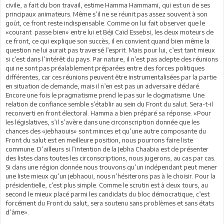
civile, a fait du bon travail, estime Hamma Hammami, qui est un de ses
principaux animateurs. Même s’il ne se réunit pas assez souvent à son
goût, ce front reste indispensable. Comme on lui fait observer que le
«courant passe bien» entre lui et Béji Caïd Essebsi, les deux moteurs de
ce front, ce qui explique son succès, il en convient quand bien même la
question ne lui aurait pas traversé l’esprit. Mais pour lui, c’est tant mieux
si c’est dans l’intérêt du pays. Par nature, il n’est pas adepte des réunions
qui ne sont pas préalablement préparées entre des forces politiques
différentes, car ces réunions peuvent être instrumentalisées par la partie
en situation de demande, mais il n’en est pas un adversaire déclaré.
Encore une fois le pragmatisme prend le pas sur le dogmatisme. Une
relation de confiance semble s’établir au sein du Front du salut. Sera-t-il
reconverti en front électoral. Hamma a bien préparé sa réponse. «Pour
les législatives, s’il s’avère dans une circonscription donnée que les
chances des «jebhaouis» sont minces et qu’une autre composante du
Front du salut est en meilleure position, nous pourrons faire liste
commune. D’ailleurs si l’intention de la Jebha Chaabia est de présenter
des listes dans toutes les circonscriptions, nous jugerons, au cas par cas.
Si dans une région donnée nous trouvons qu’un indépendant peut mener
une liste mieux qu’un jebhaoui, nous n’hésiterons pas à le choisir. Pour la
présidentielle, c’est plus simple. Comme le scrutin est à deux tours, au
second le mieux placé parmi les candidats du bloc démocratique, c’est
forcément du Front du salut, sera soutenu sans problèmes et sans états
d’âme».