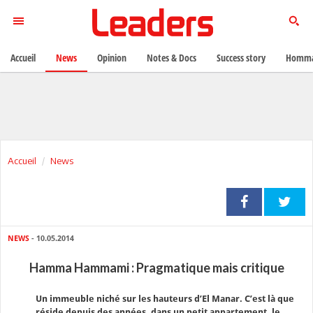
Accueil
News
Opinion
Notes & Docs
Success story
Homma
Accueil
News
NEWS
- 10.05.2014
Hamma Hammami : Pragmatique mais critique
Un immeuble niché sur les hauteurs d’El Manar. C’est là que
réside depuis des années, dans un petit appartement, le