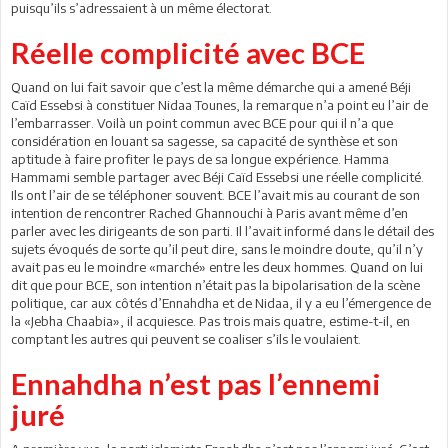
puisqu’ils s’adressaient à un même électorat.
Réelle complicité avec BCE
Quand on lui fait savoir que c’est la même démarche qui a amené Béji
Caïd Essebsi à constituer Nidaa Tounes, la remarque n’a point eu l’air de
l’embarrasser. Voilà un point commun avec BCE pour qui il n’a que
considération en louant sa sagesse, sa capacité de synthèse et son
aptitude à faire profiter le pays de sa longue expérience. Hamma
Hammami semble partager avec Béji Caïd Essebsi une réelle complicité.
Ils ont l’air de se téléphoner souvent. BCE l’avait mis au courant de son
intention de rencontrer Rached Ghannouchi à Paris avant même d’en
parler avec les dirigeants de son parti. Il l’avait informé dans le détail des
sujets évoqués de sorte qu’il peut dire, sans le moindre doute, qu’il n’y
avait pas eu le moindre «marché» entre les deux hommes. Quand on lui
dit que pour BCE, son intention n’était pas la bipolarisation de la scène
politique, car aux côtés d’Ennahdha et de Nidaa, il y a eu l’émergence de
la «Jebha Chaabia», il acquiesce. Pas trois mais quatre, estime-t-il, en
comptant les autres qui peuvent se coaliser s’ils le voulaient.
Ennahdha n’est pas l’ennemi
juré