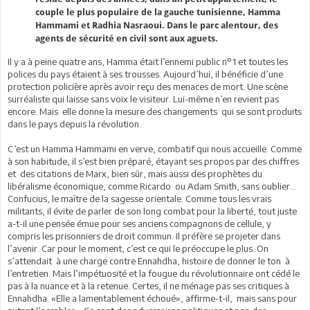
couple le plus populaire de la gauche tunisienne, Hamma
Hammami et Radhia Nasraoui. Dans le parc alentour, des
agents de sécurité en civil sont aux aguets.
Il y a à peine quatre ans, Hamma était l’ennemi public n°1 et toutes les
polices du pays étaient à ses trousses. Aujourd’hui, il bénéficie d’une
protection policière après avoir reçu des menaces de mort. Une scène
surréaliste qui laisse sans voix le visiteur. Lui-même n’en revient pas
encore. Mais elle donne la mesure des changements qui se sont produits
dans le pays depuis la révolution.
C’est un Hamma Hammami en verve, combatif qui nous accueille. Comme
à son habitude, il s’est bien préparé, étayant ses propos par des chiffres
et des citations de Marx, bien sûr, mais aussi des prophètes du
libéralisme économique, comme Ricardo ou Adam Smith, sans oublier…
Confucius, le maître de la sagesse orientale. Comme tous les vrais
militants, il évite de parler de son long combat pour la liberté, tout juste
a-t-il une pensée émue pour ses anciens compagnons de cellule, y
compris les prisonniers de droit commun. Il préfère se projeter dans
l’avenir. Car pour le moment, c’est ce qui le préoccupe le plus. On
s’attendait à une charge contre Ennahdha, histoire de donner le ton à
l’entretien. Mais l’impétuosité et la fougue du révolutionnaire ont cédé le
pas à la nuance et à la retenue. Certes, il ne ménage pas ses critiques à
Ennahdha. «Elle a lamentablement échoué», affirme-t-il, mais sans pour