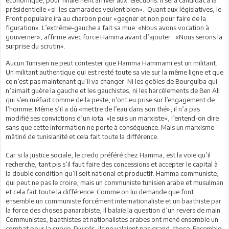
économique, pour finalement arriver aux élections. Il sera candidat à la
présidentielle «si les camarades veulent bien». Quant aux législatives, le
Front populaire ira au charbon pour «gagner et non pour faire de la
figuration». L’extrême-gauche a fait sa mue. «Nous avons vocation à
gouverner», affirme avec force Hamma avant d’ajouter : «Nous serons la
surprise du scrutin».
Aucun Tunisien ne peut contester que Hamma Hammami est un militant.
Un militant authentique qui est resté toute sa vie sur la même ligne et que
ce n’est pas maintenant qu’il va changer. Ni les geôles de Bourguiba qui
n’aimait guère la gauche et les gauchistes, ni les harcèlements de Ben Ali
qui s’en méfiait comme de la peste, n’ont eu prise sur l’engagement de
l’homme. Même s’il a dû «mettre de l’eau dans son thé», il n’a pas
modifié ses convictions d’un iota. «Je suis un marxiste», l’entend-on dire
sans que cette information ne porte à conséquence. Mais un marxisme
mâtiné de tunisianité et cela fait toute la différence.
Car si la justice sociale, le credo préféré chez Hamma, est la voie qu’il
recherche, tant pis s’il faut faire des concessions et accepter le capital à
la double condition qu’il soit national et productif. Hamma communiste,
qui peut ne pas le croire, mais un communiste tunisien arabe et musulman
et cela fait toute la différence. Comme on lui demande que font
ensemble un communiste forcément internationaliste et un baathiste par
la force des choses panarabiste, il balaie la question d’un revers de main.
Communistes, baathistes et nationalistes arabes ont mené ensemble un
combat pour la survie. Divisés, ils ne valaient pas grand-chose. Ensemble,