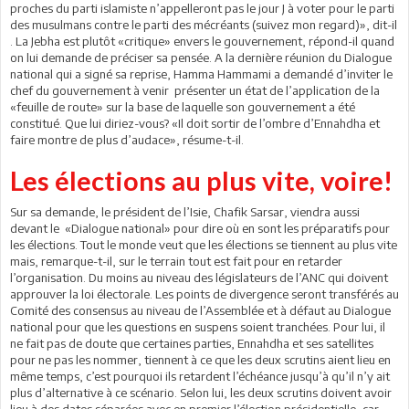
proches du parti islamiste n’appelleront pas le jour J à voter pour le parti
des musulmans contre le parti des mécréants (suivez mon regard)», dit-il
. La Jebha est plutôt «critique» envers le gouvernement, répond-il quand
on lui demande de préciser sa pensée. A la dernière réunion du Dialogue
national qui a signé sa reprise, Hamma Hammami a demandé d’inviter le
chef du gouvernement à venir présenter un état de l’application de la
«feuille de route» sur la base de laquelle son gouvernement a été
constitué. Que lui diriez-vous? «Il doit sortir de l’ombre d’Ennahdha et
faire montre de plus d’audace», résume-t-il.
Les élections au plus vite, voire!
Sur sa demande, le président de l’Isie, Chafik Sarsar, viendra aussi
devant le «Dialogue national» pour dire où en sont les préparatifs pour
les élections. Tout le monde veut que les élections se tiennent au plus vite
mais, remarque-t-il, sur le terrain tout est fait pour en retarder
l’organisation. Du moins au niveau des législateurs de l’ANC qui doivent
approuver la loi électorale. Les points de divergence seront transférés au
Comité des consensus au niveau de l’Assemblée et à défaut au Dialogue
national pour que les questions en suspens soient tranchées. Pour lui, il
ne fait pas de doute que certaines parties, Ennahdha et ses satellites
pour ne pas les nommer, tiennent à ce que les deux scrutins aient lieu en
même temps, c’est pourquoi ils retardent l’échéance jusqu’à qu’il n’y ait
plus d’alternative à ce scénario. Selon lui, les deux scrutins doivent avoir