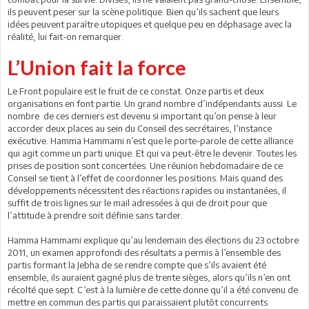
ils peuvent peser sur la scène politique. Bien qu’ils sachent que leurs
idées peuvent paraître utopiques et quelque peu en déphasage avec la
réalité, lui fait-on remarquer.
L’Union fait la force
Le Front populaire est le fruit de ce constat. Onze partis et deux
organisations en font partie. Un grand nombre d’indépendants aussi. Le
nombre de ces derniers est devenu si important qu’on pense à leur
accorder deux places au sein du Conseil des secrétaires, l’instance
exécutive. Hamma Hammami n’est que le porte-parole de cette alliance
qui agit comme un parti unique. Et qui va peut-être le devenir. Toutes les
prises de position sont concertées. Une réunion hebdomadaire de ce
Conseil se tient à l’effet de coordonner les positions. Mais quand des
développements nécessitent des réactions rapides ou instantanées, il
suffit de trois lignes sur le mail adressées à qui de droit pour que
l’attitude à prendre soit définie sans tarder.
Hamma Hammami explique qu’au lendemain des élections du 23 octobre
2011, un examen approfondi des résultats a permis à l’ensemble des
partis formant la Jebha de se rendre compte que s’ils avaient été
ensemble, ils auraient gagné plus de trente sièges, alors qu’ils n’en ont
récolté que sept. C’est à la lumière de cette donne qu’il a été convenu de
mettre en commun des partis qui paraissaient plutôt concurrents