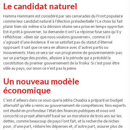
Le candidat naturel
Hamma Hammami est considéré par ses camarades du Front populaire
comme leur candidat naturel à l’élection présidentielle ? Le choix lui fait
plaisir bien sûr même si la décision idoine sera prise en temps opportun.
Est-il prêt à gouverner, lui demande-t-on? La réponse fuse sans qu’il y
réfléchisse : «Bien sûr que nous voulons gouverner», comme s’il
s’agissait d’une évidence. Il ne se satisfait pas du statut d’éternel
opposant. Il sait que ce sera en alliance avec d’autres partis ou
mouvements. Mais ce sera sur «un programme de gouvernement» pas
sur un partage des postes, allusion à la période qui a précédé la
constitution du premier gouvernement de la Troïka. Si c’est pour être
utile au pays, oui sinon ce n’est pas la peine.
Un nouveau modèle
économique
C’est d’ailleurs dans ce souci que la Jebha Chaabia a préparé un budget
alternatif qu’elle a remis au gouvernement de compétences. Nos experts
ont étudié en profondeur l’état des finances publiques et nous ont
concocté ce projet alternatif basé sur un moratoire de trois ans sur les
dettes, comme beaucoup de pays l’ont fait, et la recherche de niches
pour, d’une part, réduire les dépenses et, d’autre part, assurer plus de