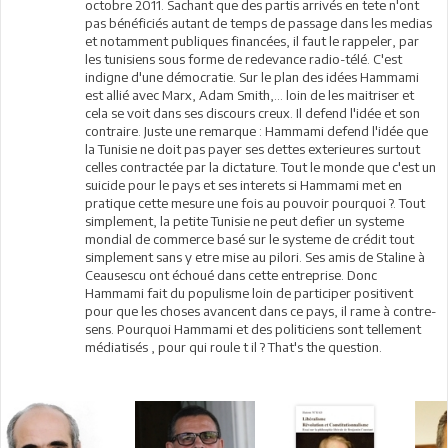
octobre 2011. Sachant que des partis arrivés en tete n'ont
pas bénéficiés autant de temps de passage dans les medias
et notamment publiques financées, il faut le rappeler, par
les tunisiens sous forme de redevance radio-télé. C'est
indigne d'une démocratie. Sur le plan des idées Hammami
est allié avec Marx, Adam Smith,... loin de les maitriser et
cela se voit dans ses discours creux. Il defend l'idée et son
contraire. Juste une remarque : Hammami defend l'idée que
la Tunisie ne doit pas payer ses dettes exterieures surtout
celles contractée par la dictature. Tout le monde que c'est un
suicide pour le pays et ses interets si Hammami met en
pratique cette mesure une fois au pouvoir pourquoi ?. Tout
simplement, la petite Tunisie ne peut defier un systeme
mondial de commerce basé sur le systeme de crédit tout
simplement sans y etre mise au pilori. Ses amis de Staline à
Ceausescu ont échoué dans cette entreprise. Donc
Hammami fait du populisme loin de participer positivent
pour que les choses avancent dans ce pays, il rame à contre-
sens. Pourquoi Hammami et des politiciens sont tellement
médiatisés , pour qui roule t il ? That's the question.