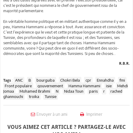
lieu à des dates séparées avec en premier l’élection présidentielle, car
c’est le président qui nommera le chef de gouvernement issu de la
majorité parlementaire.
En véritable homme politique et en militant authentique comme il y en a
peu, Hamma Hammami a réponse à tout. Avec assurance et conviction.
C’est l’expérience qui le veut et cette pratique longue et patiente de la
Tunisie, des profondeurs de laquelle il est issu ; et des Tunisiens, ses
semblables avec qui il partage tant de choses. Hamma Hammami
communiste, voire ? Qui peut dire en quoi il est différent des socio-
démocrates que sont la majorité des Tunisiens. Si peu de choses…
R.B.R.
:
ANC
B
bourguiba
Chokri Bela
cpr
Ennahdha
fmi
Tags
Front populaire
gouvernement
Hamma Hammami
isie
Mehdi
Jomaa
Mohamed Brahmi
N
Nidaa Toun
paris
r
rached
ghannouchi
troika
Tunisie
Envoyer à un ami
Imprimer
VOUS AIMEZ CET ARTICLE ? PARTAGEZ-LE AVEC