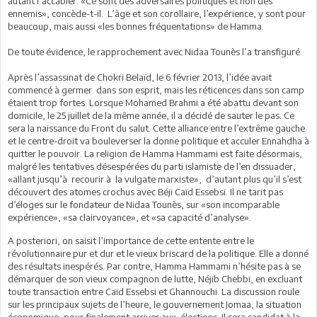
autant l’accabler. «Ce sont des adversaires politiques et non des
ennemis», concède-t-il. L’âge et son corollaire, l’expérience, y sont pour
beaucoup, mais aussi «les bonnes fréquentations» de Hamma.
De toute évidence, le rapprochement avec Nidaa Tounès l’a transfiguré.
Après l’assassinat de Chokri Belaïd, le 6 février 2013, l’idée avait
commencé à germer dans son esprit, mais les réticences dans son camp
étaient trop fortes. Lorsque Mohamed Brahmi a été abattu devant son
domicile, le 25 juillet de la même année, il a décidé de sauter le pas. Ce
sera la naissance du Front du salut. Cette alliance entre l’extrême gauche
et le centre-droit va bouleverser la donne politique et acculer Ennahdha à
quitter le pouvoir. La religion de Hamma Hammami est faite désormais,
malgré les tentatives désespérées du parti islamiste de l’en dissuader,
«allant jusqu’à recourir à la vulgate marxiste», d’autant plus qu’il s’est
découvert des atomes crochus avec Béji Caïd Essebsi. Il ne tarit pas
d’éloges sur le fondateur de Nidaa Tounès, sur «son incomparable
expérience», «sa clairvoyance», et «sa capacité d’analyse».
A posteriori, on saisit l’importance de cette entente entre le
révolutionnaire pur et dur et le vieux briscard de la politique. Elle a donné
des résultats inespérés. Par contre, Hamma Hammami n’hésite pas à se
démarquer de son vieux compagnon de lutte, Néjib Chebbi, en excluant
toute transaction entre Caïd Essebsi et Ghannouchi. La discussion roule
sur les principaux sujets de l’heure, le gouvernement Jomaa, la situation