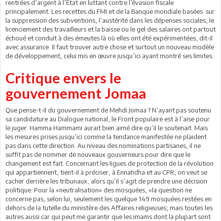
rentrées d’argent à l’Etat en luttant contre l’évasion fiscale
principalement. Les recettes du FMI et de la Banque mondiale basées sur
la suppression des subventions, l’austérité dans les dépenses sociales, le
licenciement des travailleurs et la baisse ou le gel des salaires ont partout
échoué et conduit à des émeutes là où elles ont été expérimentées, dit-il
avec assurance. Il faut trouver autre chose et surtout un nouveau modèle
de développement, celui mis en œuvre jusqu’ici ayant montré ses limites.
Critique envers le
gouvernement Jomaa
Que pense-t-il du gouvernement de Mehdi Jomaa ? N’ayant pas soutenu
sa candidature au Dialogue national, le Front populaire est à l’aise pour
le juger. Hamma Hammami aurait bien aimé dire qu’il le soutenait. Mais
les mesures prises jusqu’ici comme la tendance manifestée ne plaident
pas dans cette direction. Au niveau des nominations partisanes, il ne
suffit pas de nommer de nouveaux gouverneurs pour dire que le
changement est fait. Concernant les ligues de protection de la révolution
qui appartiennent, tient-il à préciser, à Ennahdha et au CPR, on veut se
cacher derrière les tribunaux, alors qu’il s’agit de prendre une décision
politique. Pour la «neutralisation» des mosquées, «la question ne
concerne pas, selon lui, seulement les quelque 149 mosquées restées en
dehors de la tutelle du ministère des Affaires religieuses; mais toutes les
autres aussi car qui peut me garantir que les imams dont la plupart sont