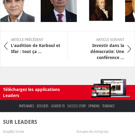
ARTICLE PRÉCÉDENT
ARTICLE SUIVANT
L'audition de Karboul et
Investir dans la
Sfar : tout ça ...
démocratie: Une
conférence ...
Téléchargez les applications
Leaders
PARTENAIRES
DOSSIERS
LEADERS TV
SUCCESS STORY
OPINIONS
TENDANCE
SUR LEADERS
Actualités Tunisie
Annuaire des entreprises