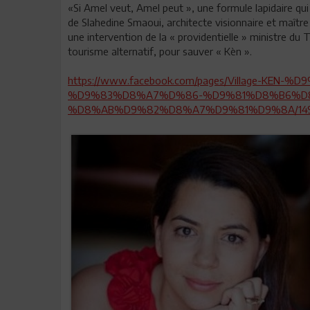
«Si Amel veut, Amel peut », une formule lapidaire qui
de Slahedine Smaoui, architecte visionnaire et maître
une intervention de la « providentielle » ministre du
tourisme alternatif, pour sauver « Kèn ».
https://www.facebook.com/pages/Village-KE
%D9%83%D8%A7%D%86-%D9%81%D8%B6%D
%D8%AB%D9%82%D8%A7%D9%81%D9%8A/149324