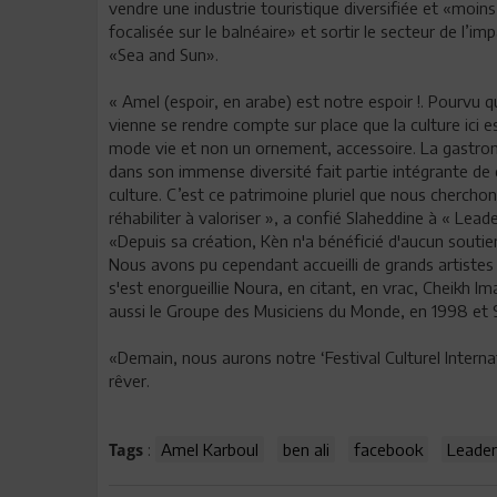
vendre une industrie touristique diversifiée et «moins
focalisée sur le balnéaire» et sortir le secteur de l’im
«Sea and Sun».
« Amel (espoir, en arabe) est notre espoir !. Pourvu qu
vienne se rendre compte sur place que la culture ici e
mode vie et non un ornement, accessoire. La gastro
dans son immense diversité fait partie intégrante de 
culture. C’est ce patrimoine pluriel que nous cherchon
réhabiliter à valoriser », a confié Slaheddine à « Leade
«Depuis sa création, Kèn n'a bénéficié d'aucun soutien
Nous avons pu cependant accueilli de grands artistes 
s'est enorgueillie Noura, en citant, en vrac, Cheikh 
aussi le Groupe des Musiciens du Monde, en 1998 et 99
«Demain, nous aurons notre ‘Festival Culturel Internat
rêver.
:
Amel Karboul
ben ali
facebook
Leader
Tags