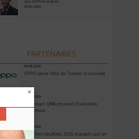
aux chiffres arabes
09.07.2026
PARTENAIRES
04.08.2026
OPPO lance l'A6c en Tunisie: la nouvelle
...
29.07.2026
Le Groupe QNB poursuit l’exécution
rigoureuse ...
29.07.2026
TSB: Des résultats 2025 marqués par un