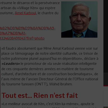
 résume le désarroi et la persévérance
 artisan du «Village Kèn» qui espère
 Tourisme,
Amel Karboul
, le chantre du
N-%D9%82%D8%B1%D9%8A%D8%A9-
8%A7%D8%A1-
608491043?fref=photo
«Il faudra absolument que Mme Amal Karboul vienne voir sur
place ce témoignage de notre identité culturelle, ce trésor de
notre patrimoine pluriel aujourd’hui en déperdition», déclare à
le promoteur de «la seule réalisation intelligente
«Leaders»
de ces cinquante dernières années en matière de tourisme
culturel, d'architecture et de construction bioclimatiques», de
l’avis même de l’ancien Directeur-Général de l’Office national
du tourisme tunisien (ONTT), Wahid Ibrahim.
Tout est... Rien n’est fait
«Le meilleur avocat de Kèn, c’est Kèn lui-même», ajoute le