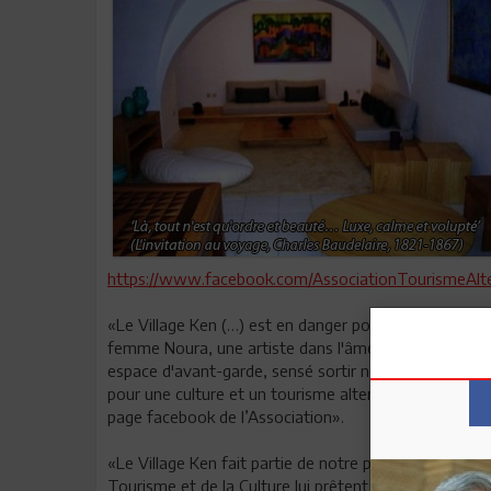
https://www.facebook.com/AssociationTourismeAlte
«Le Village Ken (…) est en danger pour une vulgaire qu
femme Noura, une artiste dans l'âme ont consacré tou
espace d'avant-garde, sensé sortir notre tourisme et 
pour une culture et un tourisme alternatifs avant la l
page facebook de l’Association».
«Le Village Ken fait partie de notre patrimoine tourist
Tourisme et de la Culture lui prêtent secours et main 