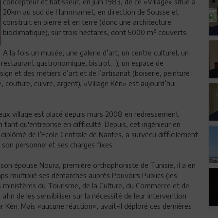
concepteur et bâtisseur, en juin 1983, de ce «Village» situé à
20km au sud de Hammamet, en direction de Sousse et
construit en pierre et en terre (donc une architecture
bioclimatique), sur trois hectares, dont 5000 m² couverts.
A la fois un musée, une galerie d’art, un centre culturel, un
, restaurant gastronomique, bistrot…), un espace de
ign et des métiers d’art et de l’artisanat (boiserie, peinture
e, couture, cuivre, argent), «Village Kèn» est aujourd’hui
ieux village est placé depuis mars 2008 en redressement
en tant qu'entreprise en difficulté. Depuis, cet ingénieur en
, diplômé de l’Ecole Centrale de Nantes, a survécu difficilement
 son personnel et ses charges fixes.
 son épouse Noura, première orthophoniste de Tunisie, il a en
 multiplié ses démarches auprès Pouvoirs Publics (les
 ministères du Tourisme, de la Culture, du Commerce et de
) afin de les sensibiliser sur la nécessité de leur intervention
r Kèn. Mais «aucune réaction», avait-il déploré ces dernières