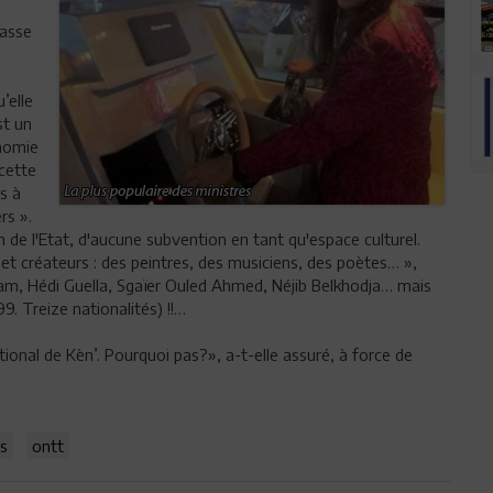
passe
’elle
st un
nomie
cette
s à
rs ».
 de l'Etat, d'aucune subvention en tant qu'espace culturel.
et créateurs : des peintres, des musiciens, des poètes… »,
Imam, Hédi Guella, Sgaïer Ouled Ahmed, Néjib Belkhodja… mais
. Treize nationalités) !!…
ional de Kèn’. Pourquoi pas?», a-t-elle assuré, à force de
s
ontt