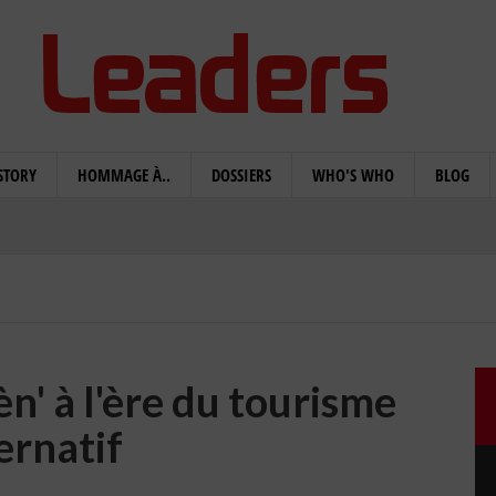
STORY
HOMMAGE À..
DOSSIERS
WHO'S WHO
BLOG
n' à l'ère du tourisme
ernatif