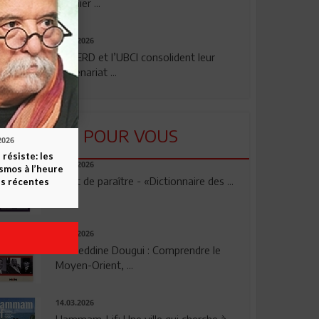
premier ...
24.07.2026
La BERD et l’UBCI consolident leur
partenariat ...
LU POUR VOUS
2026
 résiste: les
23.04.2026
smos à l’heure
Vient de paraître - «Dictionnaire des ...
s récentes
17.03.2026
Noureddine Dougui : Comprendre le
Moyen-Orient, ...
14.03.2026