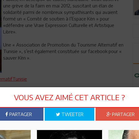
une grève de la faim en mai 2012, suscitant un élan de
solidarité parmi de nombreux sympathisants qui avaient
formé un « Comité de soutien à l’Espace Kèn » pour
«défendre une Vraie Expression Culturelle et Artistique
Libre».
Une « Association de Promotion du Tourisme Alternatif en
Tunisie », s’est également constituée sur facebook pour «
sauver Kèn ».
rnatifTunisie
estion de sous. Slah Smaoui, l'ingénieur visionnaire et sa
VOUS AVEZ AIMÉ CET ARTICLE ?
te leur vie et déployé toute leur énergie pour concevoir un
notre culture de la médiocrité ambiante et un réceptacle idéal
ettre», écrivait le 18 septembre 2012, M. Walid Ibrahim sur la
PARTAGER
TWEETER
PARTAGER
ico-culturel et mérite à cet effet que les ministres du
forte… Sinon, ils seraient passibles de ‘non assistance à projet