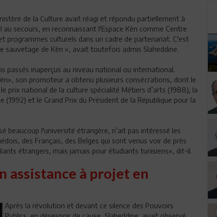
nistère de la Culture avait réagi et répondu partiellement à
l au secours, en reconnaissant l'Espace Kèn comme Centre
s et programmes culturels dans un cadre de partenariat. C'est
le sauvetage de Kèn », avait toutefois admis Slaheddine.
is passés inaperçus au niveau national ou international.
e Kèn», son promoteur a obtenu plusieurs consécrations, dont le
le prix national de la culture spécialité Métiers d’arts (1988), la
 (1992) et le Grand Prix du Président de la République pour la
é beaucoup l'université étrangère, n’ait pas intéressé les
Suédois, des Français, des Belges qui sont venus voir de près
ants étrangers, mais jamais pour étudiants tunisiens», dit-il.
n assistance à projet en
Après la révolution et devant ce silence des Pouvoirs
Publics, en désespoir de cause, Slaheddine avait observé