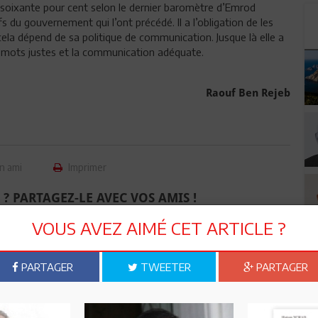
soixante pour cent selon le dernier baromètre d’Emrod
s du gouvernement qui l’ont précédé. Il a l’obligation de les
cela dépend de sa politique de communication. Jusque là elle a
es mots justes et la communication adéquate.
Raouf Ben Rejeb
n ami
Imprimer
 ? PARTAGEZ-LE AVEC VOS AMIS !
VOUS AVEZ AIMÉ CET ARTICLE ?
TWEETER
ABONNEZ-VOUS
PARTAGER
TWEETER
PARTAGER
R CET ARTICLE