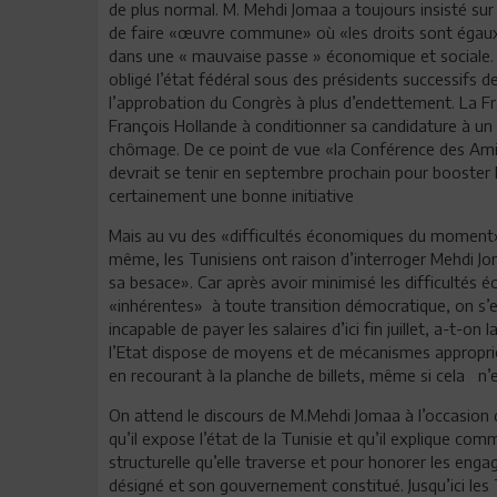
de plus normal. M. Mehdi Jomaa a toujours insisté sur
de faire «œuvre commune» où «les droits sont égaux»
dans une « mauvaise passe » économique et sociale. L
obligé l’état fédéral sous des présidents successifs 
l’approbation du Congrès à plus d’endettement. La Fra
François Hollande à conditionner sa candidature à un
chômage. De ce point de vue «la Conférence des Amis 
devrait se tenir en septembre prochain pour booster 
certainement une bonne initiative
Mais au vu des «difficultés économiques du moment»
même, les Tunisiens ont raison d’interroger Mehdi J
sa besace». Car après avoir minimisé les difficultés 
«inhérentes» à toute transition démocratique, on s’es
incapable de payer les salaires d’ici fin juillet, a-t-o
l’Etat dispose de moyens et de mécanismes approprié
en recourant à la planche de billets, même si cela n’e
On attend le discours de M.Mehdi Jomaa à l’occasion
qu’il expose l’état de la Tunisie et qu’il explique comm
structurelle qu’elle traverse et pour honorer les enga
désigné et son gouvernement constitué. Jusqu’ici les 