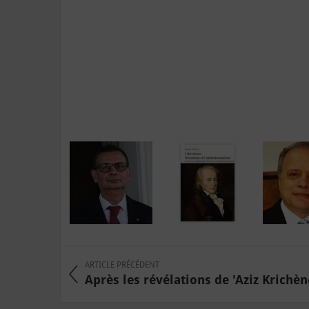
ARTICLE PRÉCÉDENT
Après les révélations de 'Aziz Krichène