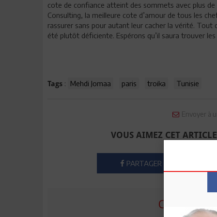
cote de confiance atteint des sommets avec plus de 
Consulting, la meilleure cote d’amour de tous les chef
rassurer sans pour autant leur cacher la vérité. Tout 
été plutôt déficiente. Espérons qu’il saura trouver l
:
Mehdi Jomaa
paris
troika
Tunisie
Tags
Envoyer à u
VOUS AIMEZ CET ARTICLE
PARTAGER
COMMENTE