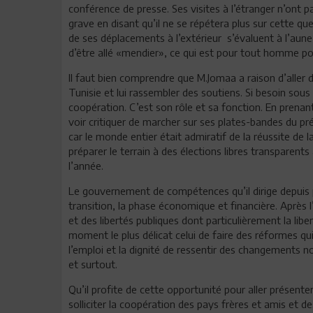
conférence de presse. Ses visites à l’étranger n’ont pas
grave en disant qu’il ne se répétera plus sur cette que
de ses déplacements à l’extérieur s’évaluent à l’aun
d’être allé «mendier», ce qui est pour tout homme pol
Il faut bien comprendre que M.Jomaa a raison d’aller 
Tunisie et lui rassembler des soutiens. Si besoin sous
coopération. C’est son rôle et sa fonction. En prenan
voir critiquer de marcher sur ses plates-bandes du prés
car le monde entier était admiratif de la réussite de l
préparer le terrain à des élections libres transparents
l’année.
Le gouvernement de compétences qu’il dirige depuis p
transition, la phase économique et financière. Après 
et des libertés publiques dont particulièrement la libe
moment le plus délicat celui de faire des réformes qu
l’emploi et la dignité de ressentir des changements no
et surtout.
Qu’il profite de cette opportunité pour aller présente
solliciter la coopération des pays frères et amis et