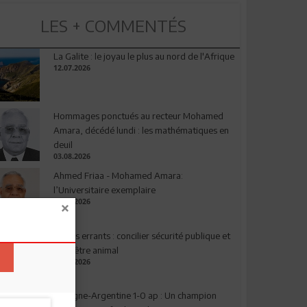
LES + COMMENTÉS
La Galite : le joyau le plus au nord de l'Afrique
12.07.2026
Hommages ponctués au recteur Mohamed
Amara, décédé lundi : les mathématiques en
deuil
03.08.2026
Ahmed Friaa - Mohamed Amara:
l’Universitaire exemplaire
04.08.2026
Chiens errants : concilier sécurité publique et
bien-être animal
17.07.2026
Espagne-Argentine 1-0 ap : Un champion