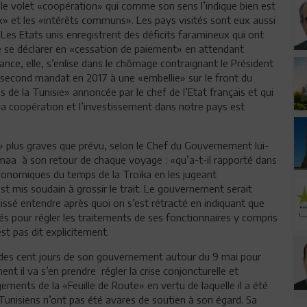
 le volet «coopération» qui comme son sens l’indique bien est
 et les «intérêts communs». Les pays visités sont eux aussi
es Etats unis enregistrent des déficits faramineux qui ont
de se déclarer en «cessation de paiement» en attendant
nce, elle, s’enlise dans le chômage contraignant le Président
 second mandat en 2017 à une «embellie» sur le front du
de la Tunisie» annoncée par le chef de l’Etat français et qui
la coopération et l’investissement dans notre pays est
 plus graves que prévu, selon le Chef du Gouvernement lui-
omaa à son retour de chaque voyage : «qu’a-t-il rapporté dans
économiques du temps de la Troïka en les jugeant
t mis soudain à grossir le trait. Le gouvernement serait
n laissé entendre après quoi on s’est rétracté en indiquant que
s pour régler les traitements de ses fonctionnaires y compris
st pas dit explicitement.
 des cent jours de son gouvernement autour du 9 mai pour
ent il va s’en prendre régler la crise conjoncturelle et
gements de la «Feuille de Route» en vertu de laquelle il a été
Tunisiens n’ont pas été avares de soutien à son égard. Sa