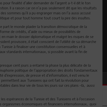
 pour finalité d’aller demander de l’argent a-t-il dit le ton
stion. Il a raison car on n’a pas seulement dit que les résultats
e des sommes qu’il a pu engranger mais on l’a aussi accusé
itique et pour tout homme tout court la pire des insultes.
de part le monde plaider la transition démocratique de la
 forme de crédits, d’aide ou mieux de possibilités de
t en main le dossier diplomatique et malgré les risques de se
ident provisoire, il était conscient de l’utilité de sa démarche
a Tunisie à finaliser une constitution consensuelles et à
 aux standards internationaux, si possible avant la fin de
resque cent jours a entamé la phase la plus délicate de la
l’euphorie politique de l’appropriation des droits fondamentaux
rté d’expression, de presse et d’information, il est venu le
i permettent aux Tunisiens qui ont fait la révolution pour
tables dans leur vie de tous les jours sur ces plans –là, aussi
r les espérances de la Tunisie et des Tunisiens et à l’occasion
 des organismes économiques et financiers internationaux, quoi