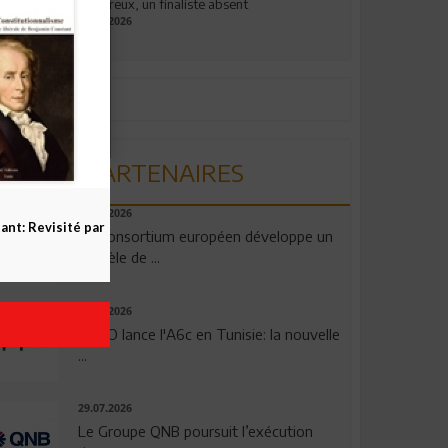
valeureux, un finaliste absent
19.07.2026
PARTENAIRES
06.08.2026
nt: Revisité par
Un consortium européen développe un
modèle de ...
04.08.2026
OPPO lance l'A6c en Tunisie: la nouvelle
...
29.07.2026
Le Groupe QNB poursuit l’exécution