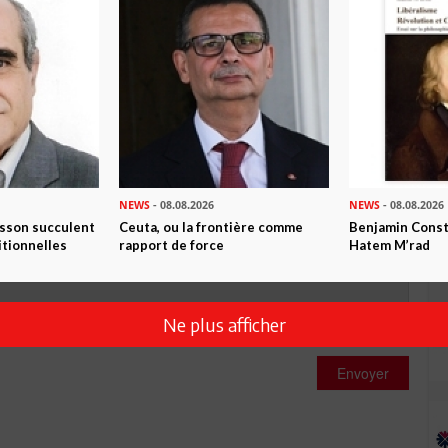
0
Commentaires
Commenter
NEWS
- 08.08.2026
NEWS
- 08.08.2026
isson succulent
Ceuta, ou la frontière comme
Benjamin Consta
itionnelles
rapport de force
Hatem M’rad
Ne plus afficher
Envoyer