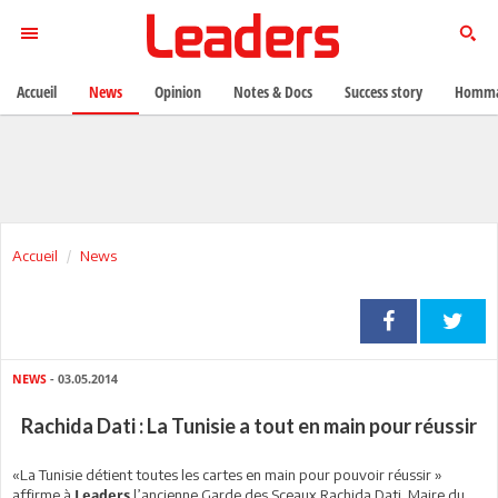
Accueil
News
Opinion
Notes & Docs
Success story
Homma
Accueil
News
NEWS
- 03.05.2014
Rachida Dati : La Tunisie a tout en main pour réussir
«La Tunisie détient toutes les cartes en main pour pouvoir réussir »
affirme à
l’ancienne Garde des Sceaux Rachida Dati. Maire du
Leaders