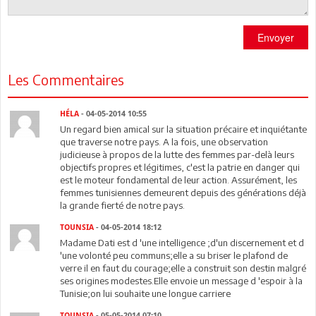
Envoyer
Les Commentaires
HÉLA
- 04-05-2014 10:55
Un regard bien amical sur la situation précaire et inquiétante
que traverse notre pays. A la fois, une observation
judicieuse à propos de la lutte des femmes par-delà leurs
objectifs propres et légitimes, c'est la patrie en danger qui
est le moteur fondamental de leur action. Assurément, les
femmes tunisiennes demeurent depuis des générations déjà
la grande fierté de notre pays.
TOUNSIA
- 04-05-2014 18:12
Madame Dati est d 'une intelligence ;d'un discernement et d
'une volonté peu communs;elle a su briser le plafond de
verre il en faut du courage;elle a construit son destin malgré
ses origines modestes.Elle envoie un message d 'espoir à la
Tunisie;on lui souhaite une longue carriere
TOUNSIA
- 05-05-2014 07:10