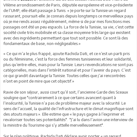
VIIème arrondissement de Paris, députée européenne et vice-présidente
de l’UMP, elle était passage à Tunis. « Je porte sur la Tunisie un regard
rassurant, poursuit-elle. Je connais depuis longtemps ce merveilleux pays
où je me rends assez régulièrement, même si de par mes fonctions mes
passages ont été un peu espacés. La force de la Tunisie, sa vie, c’est cette
société civile très mobilisée et sa classe moyenne très large qui existent
avec des ingrédients permettant que tout soit possible. Ce sont là des
fondamentaux de base, non-négligeables.»
« Ce qui m’a le plus frappé, ajoute Rachida Dati, et ce n’est un parti pris
ou du féminisme, c’est la force des femmes tunisiennes et leur solidarité,
plus qu’entre-elles, mais pour la Tunisie. Leurs revendications ne sont pas
catégorielles, mais dans l’intérêt national et pour l’avenir du pays. C’est
ce qui grandit davantage la Tunisie. Toutes celles que j’ai rencontrées
n’ont en point de mire que cet objectif.»
Ravie de son séjour, aussi court qu’il soit, l’ancienne Garde des Sceaux
souligne que "contrairement à ce que certains avancent quant à
l’insécurité, la Tunisie n’a pas de problème majeur avec la sécurité. Le
sens de l’accueil, la qualité de l’infrastructure et le climat magnifique sont
des atouts majeurs ». Elle estime que « le pays gagne à l’exprimer et
revaloriser toutes ses potentialités". "J’ai lu dans l’avion une interview de
la ministre du Tourisme qui s’y attelle merveilleusement".
Sur le plan politique, Rachida Dati déclare avoir porter « un regard