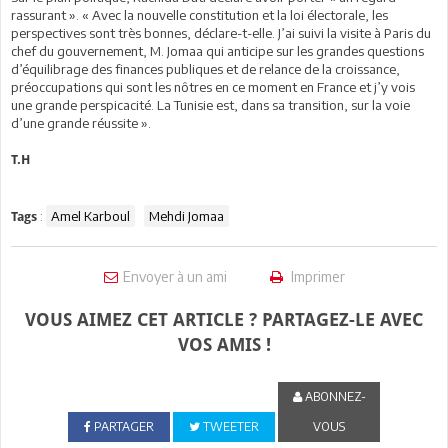
rassurant ». « Avec la nouvelle constitution et la loi électorale, les
perspectives sont très bonnes, déclare-t-elle. J’ai suivi la visite à Paris du
chef du gouvernement, M. Jomaa qui anticipe sur les grandes questions
d’équilibrage des finances publiques et de relance de la croissance,
préoccupations qui sont les nôtres en ce moment en France et j’y vois
une grande perspicacité. La Tunisie est, dans sa transition, sur la voie
d’une grande réussite ».
T.H
:
Amel Karboul
Mehdi Jomaa
Tags
Envoyer à un ami
Imprimer
VOUS AIMEZ CET ARTICLE ? PARTAGEZ-LE AVEC
VOS AMIS !
ABONNEZ-
PARTAGER
TWEETER
VOUS