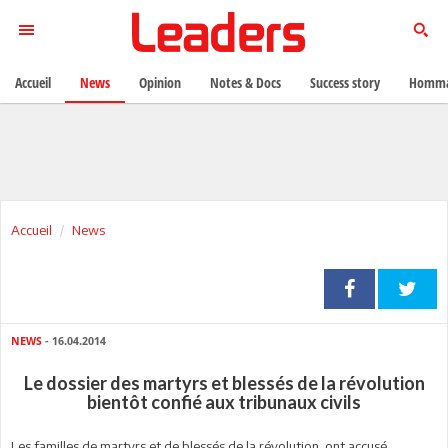
Accueil
News
Opinion
Notes & Docs
Success story
Homma
Accueil
News
NEWS
- 16.04.2014
Le dossier des martyrs et blessés de la révolution
bientôt confié aux tribunaux civils
Les familles de martyrs et de blessés de la révolution ont accusé