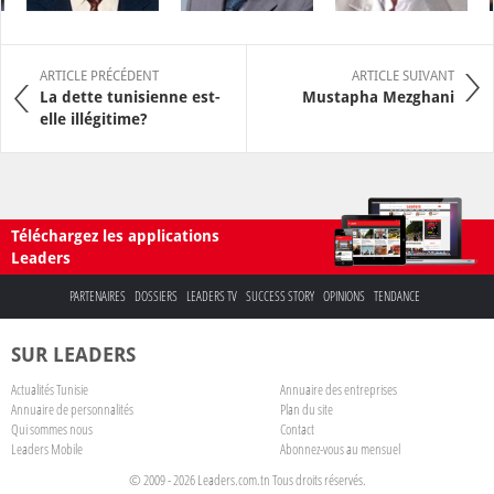
ARTICLE PRÉCÉDENT
ARTICLE SUIVANT
La dette tunisienne est-
Mustapha Mezghani
elle illégitime?
Téléchargez les applications
Leaders
PARTENAIRES
DOSSIERS
LEADERS TV
SUCCESS STORY
OPINIONS
TENDANCE
SUR LEADERS
Actualités Tunisie
Annuaire des entreprises
Annuaire de personnalités
Plan du site
Qui sommes nous
Contact
Leaders Mobile
Abonnez-vous au mensuel
© 2009 - 2026 Leaders.com.tn Tous droits réservés.