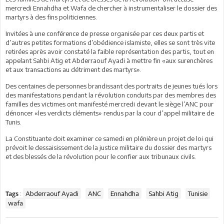
mercredi Ennahdha et Wafa de chercher à instrumentaliser le dossier des
martyrs à des fins politiciennes.
Invitées à une conférence de presse organisée par ces deux partis et
d’autres petites formations d’obédience islamiste, elles se sont très vite
retirées après avoir constaté la faible représentation des partis, tout en
appelant Sahbi Atig et Abderraouf Ayadi à mettre fin «aux surenchères
et aux transactions au détriment des martyrs».
Des centaines de personnes brandissant des portraits de jeunes tués lors
des manifestations pendant la révolution conduits par des membres des
familles des victimes ont manifesté mercredi devant le siège l’ANC pour
dénoncer «les verdicts cléments» rendus par la cour d’appel militaire de
Tunis.
La Constituante doit examiner ce samedi en plénière un projet de loi qui
prévoit le dessaisissement de la justice militaire du dossier des martyrs
et des blessés de la révolution pour le confier aux tribunaux civils.
:
Abderraouf Ayadi
ANC
Ennahdha
Sahbi Atig
Tunisie
Tags
wafa