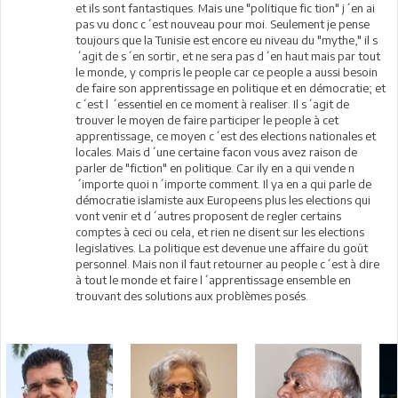
et ils sont fantastiques. Mais une "politique fic tion" j´en ai
pas vu donc c´est nouveau pour moi. Seulement je pense
toujours que la Tunisie est encore eu niveau du "mythe," il s
´agit de s´en sortir, et ne sera pas d´en haut mais par tout
le monde, y compris le people car ce people a aussi besoin
de faire son apprentissage en politique et en démocratie; et
c´est l ´essentiel en ce moment à realiser. Il s´agit de
trouver le moyen de faire participer le people à cet
apprentissage, ce moyen c´est des elections nationales et
locales. Mais d´une certaine facon vous avez raison de
parler de "fiction" en politique. Car ily en a qui vende n
´importe quoi n´importe comment. Il ya en a qui parle de
démocratie islamiste aux Europeens plus les elections qui
vont venir et d´autres proposent de regler certains
comptes à ceci ou cela, et rien ne disent sur les elections
legislatives. La politique est devenue une affaire du goût
personnel. Mais non il faut retourner au people c´est à dire
à tout le monde et faire l´apprentissage ensemble en
trouvant des solutions aux problèmes posés.