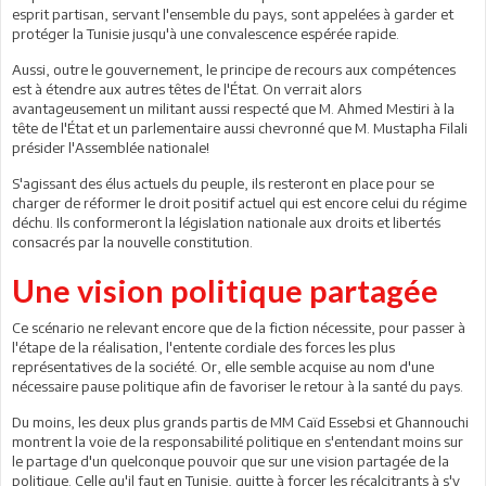
esprit partisan, servant l'ensemble du pays, sont appelées à garder et
protéger la Tunisie jusqu'à une convalescence espérée rapide.
Aussi, outre le gouvernement, le principe de recours aux compétences
est à étendre aux autres têtes de l'État. On verrait alors
avantageusement un militant aussi respecté que M. Ahmed Mestiri à la
tête de l'État et un parlementaire aussi chevronné que M. Mustapha Filali
présider l'Assemblée nationale!
S'agissant des élus actuels du peuple, ils resteront en place pour se
charger de réformer le droit positif actuel qui est encore celui du régime
déchu. Ils conformeront la législation nationale aux droits et libertés
consacrés par la nouvelle constitution.
Une vision politique partagée
Ce scénario ne relevant encore que de la fiction nécessite, pour passer à
l'étape de la réalisation, l'entente cordiale des forces les plus
représentatives de la société. Or, elle semble acquise au nom d'une
nécessaire pause politique afin de favoriser le retour à la santé du pays.
Du moins, les deux plus grands partis de MM Caïd Essebsi et Ghannouchi
montrent la voie de la responsabilité politique en s'entendant moins sur
le partage d'un quelconque pouvoir que sur une vision partagée de la
politique. Celle qu'il faut en Tunisie, quitte à forcer les récalcitrants à s'y