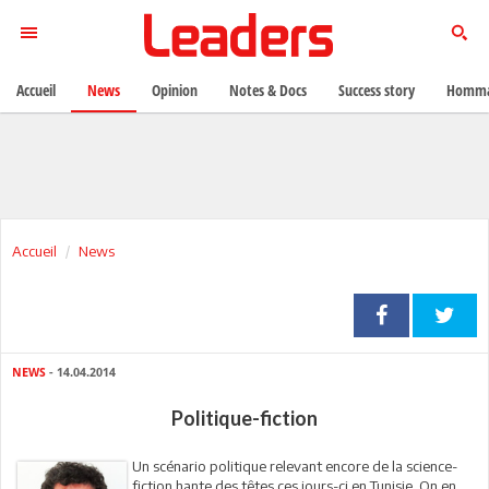
Accueil
News
Opinion
Notes & Docs
Success story
Homma
Accueil
News
NEWS
- 14.04.2014
Politique-fiction
Un scénario politique relevant encore de la science-
fiction hante des têtes ces jours-ci en Tunisie. On en