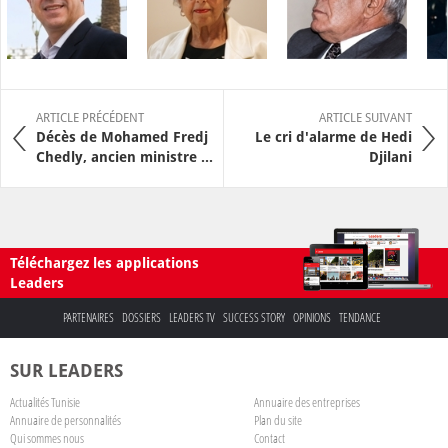
ARTICLE PRÉCÉDENT
ARTICLE SUIVANT
Décès de Mohamed Fredj
Le cri d'alarme de Hedi
Chedly, ancien ministre ...
Djilani
Téléchargez les applications
Leaders
PARTENAIRES
DOSSIERS
LEADERS TV
SUCCESS STORY
OPINIONS
TENDANCE
SUR LEADERS
Actualités Tunisie
Annuaire des entreprises
Annuaire de personnalités
Plan du site
Qui sommes nous
Contact