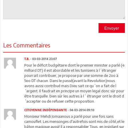
Envoyer
Les Commentaires
T.B.
- 03-03-2014 23:07
Pour le déficit budgétaire dont le premier minister a parlé (4
milliard DT) il est abordable et les tunisiens à l´étranger
pourrait contribuer, je propose par une somme de 2oo à
5oo DT chacun. Dans le passé(avant la Revolution)nous
avons aussi contribué mais Dieu sait ce qu´on a fait de l
´argent. Il faudrait en principe un moyen legal donc sûr pour
être tranquille. bien sûr les autres à l´ étranger ont le droit d
´accepter ou de refuser cette proposition.
CITOYENNE INDÉPENDANTE
- 04-03-2014 09:10
Monsieur Mehdi Jomaanous a parlé pour une fois sans
camouflet. Les mensonges d'autrefois sont mis de côté,et le
bâton magique aussi! Il a responsabiler Tous, en insistant sur