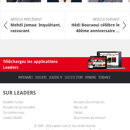
ARTICLE PRÉCÉDENT
ARTICLE SUIVANT
Mehdi Jomaa: Inquiétant,
Hédi Bouraoui célèbre le
rassurant
40ème anniversaire ...
Téléchargez les applications
Leaders
PARTENAIRES
DOSSIERS
LEADERS TV
SUCCESS STORY
OPINIONS
TENDANCE
SUR LEADERS
Actualités Tunisie
Annuaire des entreprises
Annuaire de personnalités
Plan du site
Qui sommes nous
Contact
Leaders Mobile
Abonnez-vous au mensuel
© 2009 - 2026 Leaders.com.tn Tous droits réservés.