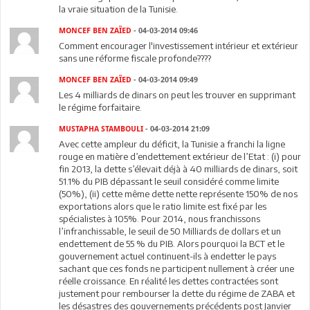
la vraie situation de la Tunisie.
MONCEF BEN ZAÏED
- 04-03-2014 09:46
Comment encourager l'investissement intérieur et extérieur
sans une réforme fiscale profonde????
MONCEF BEN ZAÏED
- 04-03-2014 09:49
Les 4 milliards de dinars on peut les trouver en supprimant
le régime forfaitaire.
MUSTAPHA STAMBOULI
- 04-03-2014 21:09
Avec cette ampleur du déficit, la Tunisie a franchi la ligne
rouge en matière d’endettement extérieur de l’Etat : (i) pour
fin 2013, la dette s’élevait déjà à 40 milliards de dinars, soit
51.1% du PIB dépassant le seuil considéré comme limite
(50%), (ii) cette même dette nette représente 150% de nos
exportations alors que le ratio limite est fixé par les
spécialistes à 105%. Pour 2014, nous franchissons
l’infranchissable, le seuil de 50 Milliards de dollars et un
endettement de 55 % du PIB. Alors pourquoi la BCT et le
gouvernement actuel continuent-ils à endetter le pays
sachant que ces fonds ne participent nullement à créer une
réelle croissance. En réalité les dettes contractées sont
justement pour rembourser la dette du régime de ZABA et
les désastres des gouvernements précédents post Janvier