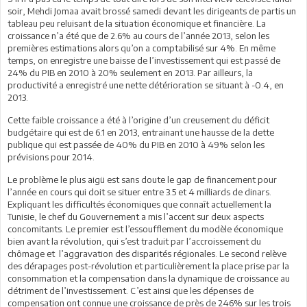
soir, Mehdi Jomaa avait brossé samedi devant les dirigeants de partis un
tableau peu reluisant de la situation économique et financière. La
croissance n’a été que de 2.6% au cours de l’année 2013, selon les
premières estimations alors qu’on a comptabilisé sur 4%. En même
temps, on enregistre une baisse de l’investissement qui est passé de
24% du PIB en 2010 à 20% seulement en 2013. Par ailleurs, la
productivité a enregistré une nette détérioration se situant à -0.4, en
2013.
Cette faible croissance a été à l’origine d’un creusement du déficit
budgétaire qui est de 6.1 en 2013, entrainant une hausse de la dette
publique qui est passée de 40% du PIB en 2010 à 49% selon les
prévisions pour 2014.
Le problème le plus aigü est sans doute le gap de financement pour
l’année en cours qui doit se situer entre 3.5 et 4 milliards de dinars.
Expliquant les difficultés économiques que connaît actuellement la
Tunisie, le chef du Gouvernement a mis l’accent sur deux aspects
concomitants. Le premier est l’essoufflement du modèle économique
bien avant la révolution, qui s’est traduit par l’accroissement du
chômage et l’aggravation des disparités régionales. Le second relève
des dérapages post-révolution et particulièrement la place prise par la
consommation et la compensation dans la dynamique de croissance au
détriment de l’investissement. C’est ainsi que les dépenses de
compensation ont connue une croissance de près de 246% sur les trois