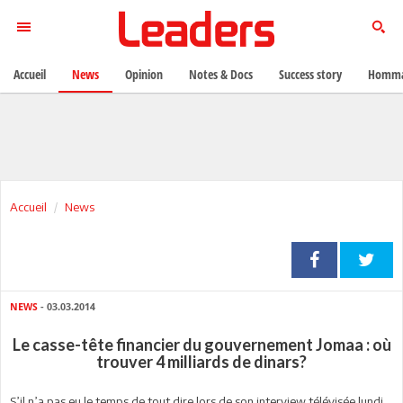
Accueil
News
Opinion
Notes & Docs
Success story
Homma
Accueil
News
NEWS
- 03.03.2014
Le casse-tête financier du gouvernement Jomaa : où
trouver 4 milliards de dinars?
S’il n’a pas eu le temps de tout dire lors de son interview télévisée lundi