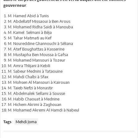
:
gouverneur
M. Hamed Abid à Tunis
M. Abdellatif Missaoui à Ben Arous
M. Mohamed Ridha Saïdi à Manouba
M. Kamel Selmani à Béja
M. Tahar Matmati au Kef
M. Noureddine Ghannouchi à Séliana
M. Atef Boughattas à Kasserine
M. Mustapha Ben Moussa à Gafsa
M. Mohamed Mansouri à Tozeur
M. Amra Thlijani à Kebili
M. Sabeur Mednini à Tataouine
M. Mahdi Chalbi à Sfax
M. Mohsen Al Mansouri à Kairouan
M. Taieb Nefzi à Monastir
M. Abdelmalek Sellami à Sousse
M. Habib Chaouat à Mednine
M. Hichem Akrimi à Zaghouan
M. Mohamed Akremi Al Hamdi à Nabeul
:
Mehdi Joma
Tags