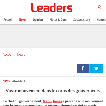
Accueil
News
Opinion
Notes & Docs
Success story
Homma
Accueil
News
NEWS
- 28.02.2014
Vaste mouvement dans le corps des gouverneurs
Le chef du gouvernement,
Mehdi Jomaâ
a procédé à un mouvement
dans le corps des gouverneurs en vertu duquel ont été nommés