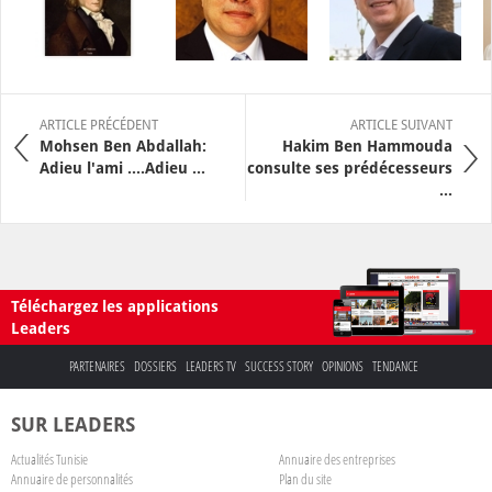
ARTICLE PRÉCÉDENT
ARTICLE SUIVANT
Mohsen Ben Abdallah:
Hakim Ben Hammouda
Adieu l'ami ....Adieu ...
consulte ses prédécesseurs
...
Téléchargez les applications
Leaders
PARTENAIRES
DOSSIERS
LEADERS TV
SUCCESS STORY
OPINIONS
TENDANCE
SUR LEADERS
Actualités Tunisie
Annuaire des entreprises
Annuaire de personnalités
Plan du site