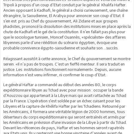
Tripoli à propos d’un coup d’Etat conduit par le général Khalifa Hafter.
Ancien opposant à Kadhafi, le général a choisi curieusement, une chaîne
étrangère, la Saoudienne, El Arabya pour annoncer son coup d’Etat. Il
s’en est pris au Chef du gouvernement, Ali Zidane et aux groupes
jihadistes, prononcé la dissolution des institutions mises en place après la
chute de Kadhafi et le gel de la constitution. Il n’en fallait pas plus pour
que le sociologue tunisien, Moncef Ouannès, «spécialiste» des affaires
libyennes parle d’une réédition du scénario égyptien, évoque une
probable connivence égypto-saoudienne et souhaite son …succès.
Réagissant aussitôt à cette annonce, le Chef du gouvernement se montre
serein. «Il n’a pas de troupes. C’est un fieffé menteur. Il sera traduit en
justice. Les institutions fonctionnent normalement». Depuis, aucune
information n’est venu infirmer, ni confirmer le coup d’Etat.
Le général Haftar a commandé au début des années 80, le corps
expéditionnaire libyen au Tchad avec pour mission : occuper la bande
d’Aouzzou qui appartenait à la Libye mais qui avait rattachée au Tchad
par la France. L’opération s'est soldée par un échec cuisant pour les
Libyens et la capture de Khélifa Hafter par les Tchadiens. Retourné par
les Américains, il formera une véritable légion de 2000 hommes, tous
déserteurs du corps expéditionnaire qui seront entraînés et armés par
les Américains en prévision d'une invasion de la Libye à partir du Tchad.
Devant les réticences de pays, Haftar et ses hommes seront rapatriés
aux Etats unis. Ils y resteront une bonne vingtaine d’années avant de