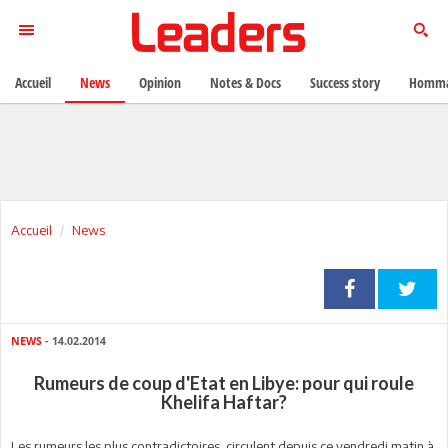
Accueil
News
Opinion
Notes & Docs
Success story
Homma
Accueil
News
NEWS
- 14.02.2014
Rumeurs de coup d'Etat en Libye: pour qui roule
Khelifa Haftar?
Les rumeurs les plus contradictoires circulent depuis ce vendredi matin à